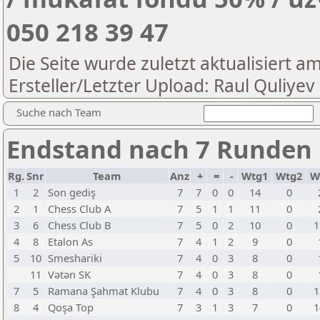
050 218 39 47
Die Seite wurde zuletzt aktualisiert a
Ersteller/Letzter Upload: Raul Quliyev
Suche nach Team
Endstand nach 7 Runden
Rg.
Snr
Team
Anz
+
=
-
Wtg1
Wtg2
W
1
2
Son gediş
7
7
0
0
14
0
2
1
Chess Club A
7
5
1
1
11
0
3
6
Chess Club B
7
5
0
2
10
0
1
4
8
Etalon As
7
4
1
2
9
0
5
10
Smeshariki
7
4
0
3
8
0
11
Vətən SK
7
4
0
3
8
0
7
5
Ramana Şahmat Klubu
7
4
0
3
8
0
1
8
4
Qoşa Top
7
3
1
3
7
0
1