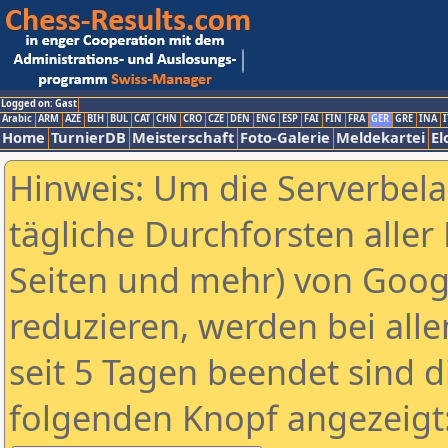
Logged on: Gast
Arabic
ARM
AZE
BIH
BUL
CAT
CHN
CRO
CZE
DEN
ENG
ESP
FAI
FIN
FRA
GER
GRE
INA
I
Home
TurnierDB
Meisterschaft
Foto-Galerie
Meldekartei
El
Hinweis: Um die Serverbel
tägliche Durchforsten aller 
Seiten und mehr) von Goog
reduzieren, werden bei alle
seit 5 Tagen beendet sind d
folgenden Knopf angezeigt