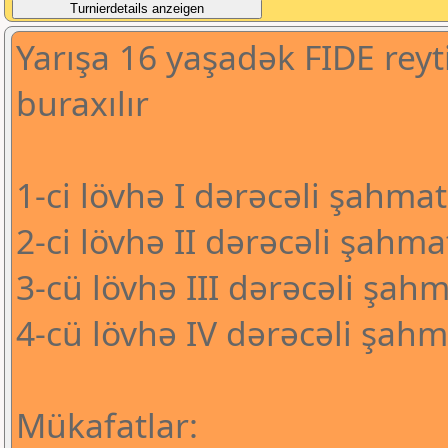
Yarışa 16 yaşadək FIDE rey
buraxılır
1-ci lövhə I dərəcəli şahmat
2-ci lövhə II dərəcəli şahma
3-cü lövhə III dərəcəli şahm
4-cü lövhə IV dərəcəli şahm
Mükafatlar: