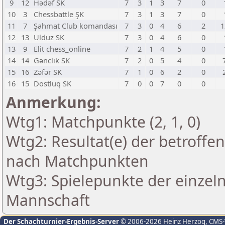
9
12
Hədəf SK
7
3
1
3
7
0
10
3
Chessbattle ŞK
7
3
1
3
7
0
11
7
Şahmat Club komandası
7
3
0
4
6
2
1
12
13
Ulduz SK
7
3
0
4
6
0
13
9
Elit chess_online
7
2
1
4
5
0
14
14
Gənclik SK
7
2
0
5
4
0
15
16
Zəfər SK
7
1
0
6
2
0
16
15
Dostluq SK
7
0
0
7
0
0
Anmerkung:
Wtg1: Matchpunkte (2, 1, 0)
Wtg2: Resultat(e) der betroff
nach Matchpunkten
Wtg3: Spielepunkte der einzeln
Mannschaft
Der Schachturnier-Ergebnis-Server
© 2006-2026 Heinz Herzog
, CMS