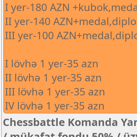
I yer-180 AZN +kubok,meda
II yer-140 AZN+medal,dipl
III yer-100 AZN+medal,dip
I lövhə 1 yer-35 azn
II lövhə 1 yer-35 azn
III lövhə 1 yer-35 azn
IV lövhə 1 yer-35 azn
Chessbattle Komanda Yarı
/ mükafat fondu 50% / üzv