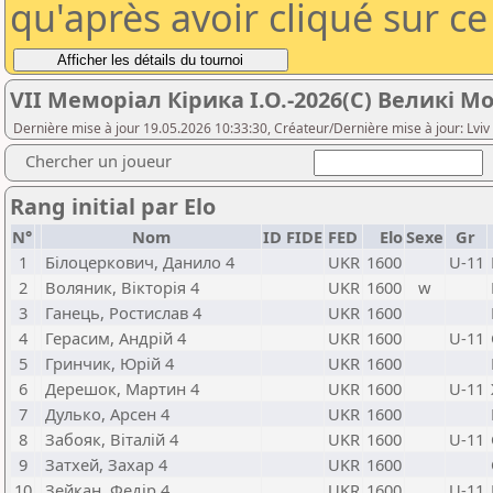
qu'après avoir cliqué sur c
VII Меморіал Кірика І.О.-2026(С) Великі М
Dernière mise à jour 19.05.2026 10:33:30, Créateur/Dernière mise à jour: Lviv
Chercher un joueur
Rang initial par Elo
N°
Nom
ID FIDE
FED
Elo
Sexe
Gr
1
Білоцеркович, Данило 4
UKR
1600
U-11
2
Воляник, Вікторія 4
UKR
1600
w
3
Ганець, Ростислав 4
UKR
1600
4
Герасим, Андрій 4
UKR
1600
U-11
5
Гринчик, Юрій 4
UKR
1600
6
Дерешок, Мартин 4
UKR
1600
U-11
7
Дулько, Арсен 4
UKR
1600
8
Забояк, Віталій 4
UKR
1600
U-11
9
Затхей, Захар 4
UKR
1600
10
Зейкан, Федір 4
UKR
1600
U-11