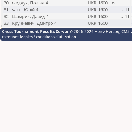
30
Федчук, Поліна 4
UKR
1600
w
31
Фіть, Юрій 4
UKR
1600
U-11
32
Шамрик, Давид 4
UKR
1600
U-11
33
Кручкевич, Дмитро 4
UKR
1600
Chess-Tournament-Results-Server
© 2006-2026 Heinz Herzog
, CMS-
mentions légales / conditions d'utilisation