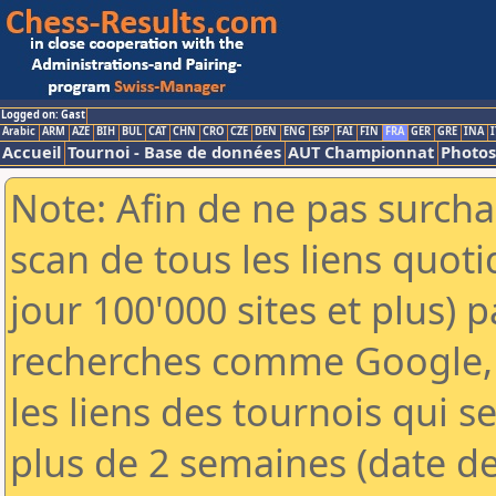
Logged on: Gast
Arabic
ARM
AZE
BIH
BUL
CAT
CHN
CRO
CZE
DEN
ENG
ESP
FAI
FIN
FRA
GER
GRE
INA
I
Accueil
Tournoi - Base de données
AUT Championnat
Photos
Note: Afin de ne pas surcha
scan de tous les liens quo
jour 100'000 sites et plus) 
recherches comme Google, 
les liens des tournois qui se
plus de 2 semaines (date de