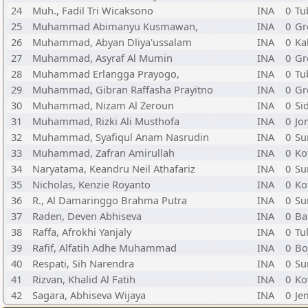
24
Muh., Fadil Tri Wicaksono
INA
0
Tu
25
Muhammad Abimanyu Kusmawan,
INA
0
Gr
26
Muhammad, Abyan Dliya'ussalam
INA
0
Ka
27
Muhammad, Asyraf Al Mumin
INA
0
Gr
28
Muhammad Erlangga Prayogo,
INA
0
Tu
29
Muhammad, Gibran Raffasha Prayitno
INA
0
Gr
30
Muhammad, Nizam Al Zeroun
INA
0
Si
31
Muhammad, Rizki Ali Musthofa
INA
0
Jo
32
Muhammad, Syafiqul Anam Nasrudin
INA
0
Su
33
Muhammad, Zafran Amirullah
INA
0
Ko
34
Naryatama, Keandru Neil Athafariz
INA
0
Su
35
Nicholas, Kenzie Royanto
INA
0
Ko
36
R., Al Damaringgo Brahma Putra
INA
0
Su
37
Raden, Deven Abhiseva
INA
0
Ba
38
Raffa, Afrokhi Yanjaly
INA
0
Tu
39
Rafif, Alfatih Adhe Muhammad
INA
0
Bo
40
Respati, Sih Narendra
INA
0
Su
41
Rizvan, Khalid Al Fatih
INA
0
Ko
42
Sagara, Abhiseva Wijaya
INA
0
Je