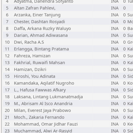
4
Adyatma, Danendra Sofyanto
INA
0
Tu
5
Altan Zafran Pahlevi,
INA
0
6
Arzanka, Einer Tanjung
INA
0
Su
7
Chester, Dashtan Rosyadi
INA
0
Mo
8
Daffa, Arkana Ruzky Waluyo
INA
0
Ba
9
Darian, Ahmad Adiwasana
INA
0
Su
10
Dwi, Racha A.S
INA
0
Gr
11
Erlangga, Bintang Pratama
INA
0
Ka
12
Fahreza, Hamizan
INA
0
Su
13
Fakhrial, Ruwaifi Mahsan
INA
0
Ka
14
Hamizan, Dzikri
INA
0
Su
15
Hiroshi, You Adinata
INA
0
Si
16
Kamandaka, Aqilatif Nugroho
INA
0
Ko
17
L., Hafusa Fawwas Afkary
INA
0
Si
18
Laksana, Lintang Lukmanatmadja
INA
0
Su
19
M., Abrisam Al Isco Anandria
INA
0
Ka
20
Milan, Everest Jaya Prabowo
INA
0
Su
21
Moch., Zakaria Fernando
INA
0
Ka
22
Mohammad, Omar Jidhar Fauzi
INA
0
Ke
23
Muchammad, Alwi Ar-Rasyid
INA
0
Si