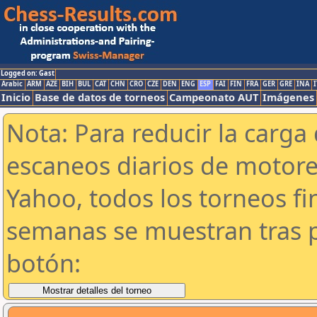
Logged on: Gast
Arabic
ARM
AZE
BIH
BUL
CAT
CHN
CRO
CZE
DEN
ENG
ESP
FAI
FIN
FRA
GER
GRE
INA
I
Inicio
Base de datos de torneos
Campeonato AUT
Imágenes
Nota: Para reducir la carga 
escaneos diarios de motor
Yahoo, todos los torneos f
semanas se muestran tras p
botón: