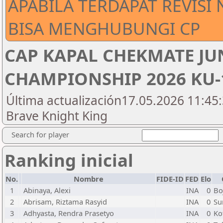
APABILA TERDAPAT REVISI
BISA MENGHUBUNGI CP
CAP KAPAL CHEKMATE JU
CHAMPIONSHIP 2026 KU-
Última actualización17.05.2026 11:45:
Brave Knight King
Search for player
Ranking inicial
No.
Nombre
FIDE-ID
FED
Elo
1
Abinaya, Alexi
INA
0
Bo
2
Abrisam, Riztama Rasyid
INA
0
Su
3
Adhyasta, Rendra Prasetyo
INA
0
Ko