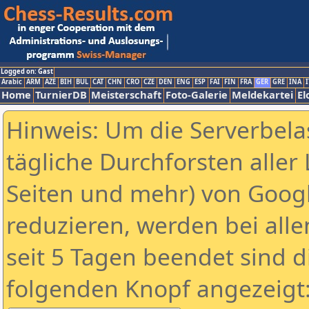
Logged on: Gast
Arabic
ARM
AZE
BIH
BUL
CAT
CHN
CRO
CZE
DEN
ENG
ESP
FAI
FIN
FRA
GER
GRE
INA
I
Home
TurnierDB
Meisterschaft
Foto-Galerie
Meldekartei
El
Hinweis: Um die Serverbela
tägliche Durchforsten aller 
Seiten und mehr) von Goog
reduzieren, werden bei alle
seit 5 Tagen beendet sind d
folgenden Knopf angezeigt