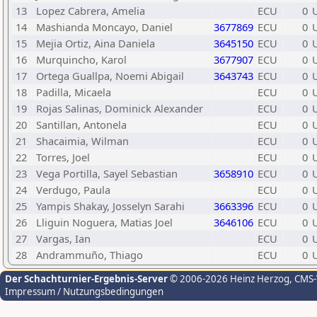
13
Lopez Cabrera, Amelia
ECU
0
14
Mashianda Moncayo, Daniel
3677869
ECU
0
15
Mejia Ortiz, Aina Daniela
3645150
ECU
0
16
Murquincho, Karol
3677907
ECU
0
17
Ortega Guallpa, Noemi Abigail
3643743
ECU
0
18
Padilla, Micaela
ECU
0
19
Rojas Salinas, Dominick Alexander
ECU
0
20
Santillan, Antonela
ECU
0
21
Shacaimia, Wilman
ECU
0
22
Torres, Joel
ECU
0
23
Vega Portilla, Sayel Sebastian
3658910
ECU
0
24
Verdugo, Paula
ECU
0
25
Yampis Shakay, Josselyn Sarahi
3663396
ECU
0
26
Lliguin Noguera, Matias Joel
3646106
ECU
0
27
Vargas, Ian
ECU
0
28
Andrammuño, Thiago
ECU
0
Der Schachturnier-Ergebnis-Server
© 2006-2026 Heinz Herzog
, CMS
Impressum / Nutzungsbedingungen