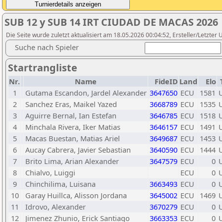
SUB 12 y SUB 14 IRT CIUDAD DE MACAS 2026
Die Seite wurde zuletzt aktualisiert am 18.05.2026 00:04:52, Ersteller/Letzte
Suche nach Spieler
Startrangliste
Nr.
Name
FideID
Land
Elo
1
Gutama Escandon, Jardel Alexander
3647650
ECU
1581
2
Sanchez Eras, Maikel Yazed
3668789
ECU
1535
3
Aguirre Bernal, Ian Estefan
3646785
ECU
1518
4
Minchala Rivera, Iker Matias
3646157
ECU
1491
5
Macas Buestan, Matias Ariel
3649687
ECU
1453
6
Aucay Cabrera, Javier Sebastian
3640590
ECU
1444
7
Brito Lima, Arian Alexander
3647579
ECU
0
8
Chialvo, Luiggi
ECU
0
9
Chinchilima, Luisana
3663493
ECU
0
10
Garay Huillca, Alisson Jordana
3645002
ECU
1469
11
Idrovo, Alexander
3670279
ECU
0
12
Jimenez Zhunio, Erick Santiago
3663353
ECU
0