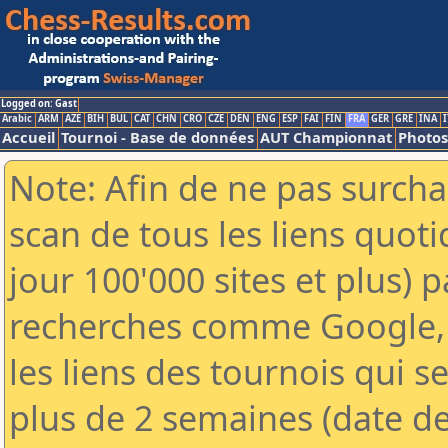
Logged on: Gast
Arabic
ARM
AZE
BIH
BUL
CAT
CHN
CRO
CZE
DEN
ENG
ESP
FAI
FIN
FRA
GER
GRE
INA
I
Accueil
Tournoi - Base de données
AUT Championnat
Photos
Note: Afin de ne pas surcha
scan de tous les liens quo
jour 100'000 sites et plus) 
recherches comme Google, 
les liens des tournois qui se
plus de 2 semaines (date de