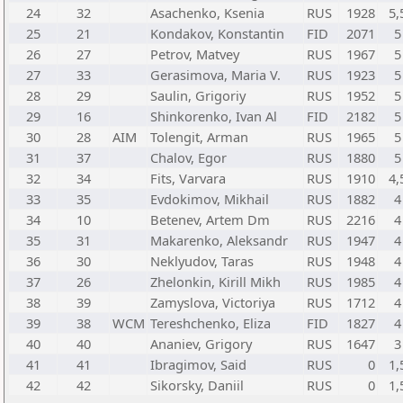
24
32
Asachenko, Ksenia
RUS
1928
5,
25
21
Kondakov, Konstantin
FID
2071
5
26
27
Petrov, Matvey
RUS
1967
5
27
33
Gerasimova, Maria V.
RUS
1923
5
28
29
Saulin, Grigoriy
RUS
1952
5
29
16
Shinkorenko, Ivan Al
FID
2182
5
30
28
AIM
Tolengit, Arman
RUS
1965
5
31
37
Chalov, Egor
RUS
1880
5
32
34
Fits, Varvara
RUS
1910
4,
33
35
Evdokimov, Mikhail
RUS
1882
4
34
10
Betenev, Artem Dm
RUS
2216
4
35
31
Makarenko, Aleksandr
RUS
1947
4
36
30
Neklyudov, Taras
RUS
1948
4
37
26
Zhelonkin, Kirill Mikh
RUS
1985
4
38
39
Zamyslova, Victoriya
RUS
1712
4
39
38
WCM
Tereshchenko, Eliza
FID
1827
4
40
40
Ananiev, Grigory
RUS
1647
3
41
41
Ibragimov, Said
RUS
0
1,
42
42
Sikorsky, Daniil
RUS
0
1,