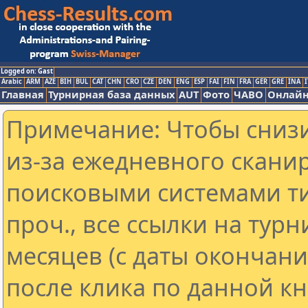
Logged on: Gast
Arabic
ARM
AZE
BIH
BUL
CAT
CHN
CRO
CZE
DEN
ENG
ESP
FAI
FIN
FRA
GER
GRE
INA
I
Главная
Турнирная база данных
AUT
Фото
ЧАВО
Онлайн
Примечание: Чтобы снизи
из-за ежедневного скани
поисковыми системами ти
проч., все ссылки на тур
месяцев (с даты окончан
после клика по данной кн