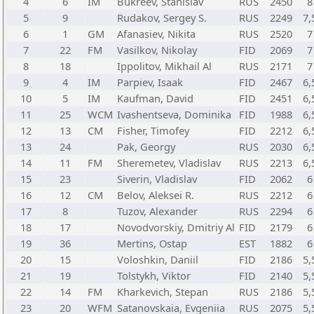
4
6
IM
Bukreev, Stanislav
RUS
2450
8
5
9
Rudakov, Sergey S.
RUS
2249
7,
6
1
GM
Afanasiev, Nikita
RUS
2520
7
7
22
FM
Vasilkov, Nikolay
FID
2069
7
8
18
Ippolitov, Mikhail Al
RUS
2171
7
9
4
IM
Parpiev, Isaak
FID
2467
6,
10
5
IM
Kaufman, David
FID
2451
6,
11
25
WCM
Ivashentseva, Dominika
FID
1988
6,
12
13
CM
Fisher, Timofey
FID
2212
6,
13
24
Pak, Georgy
RUS
2030
6,
14
11
FM
Sheremetev, Vladislav
RUS
2213
6,
15
23
Siverin, Vladislav
FID
2062
6
16
12
CM
Belov, Aleksei R.
RUS
2212
6
17
8
Tuzov, Alexander
RUS
2294
6
18
17
Novodvorskiy, Dmitriy Al
FID
2179
6
19
36
Mertins, Ostap
EST
1882
6
20
15
Voloshkin, Daniil
FID
2186
5,
21
19
Tolstykh, Viktor
FID
2140
5,
22
14
FM
Kharkevich, Stepan
RUS
2186
5,
23
20
WFM
Satanovskaia, Evgeniia
RUS
2075
5,