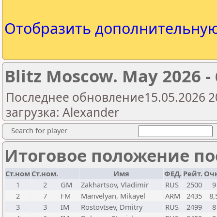
Отобразить дополнительну
Blitz Moscow. May 2026 - 
Последнее обновление15.05.2026 2
загрузка: Alexander
Search for player
Итоговое положение пос
Ст.ном
Ст.ном.
Имя
ФЕД.
Рейт.
Оч
1
2
GM
Zakhartsov, Vladimir
RUS
2500
9
2
7
FM
Manvelyan, Mikayel
ARM
2435
8,
3
3
IM
Rostovtsev, Dmitry
RUS
2499
8