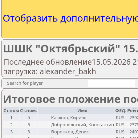
Отобразить дополнительну
ШШК "Октябрьский" 15.
Последнее обновление15.05.2026 2
загрузка: alexander_bakh
Search for player
Итоговое положение пос
Ст.ном
Ст.ном.
Имя
ФЕД.
Рейт
1
5
Каюков, Кирилл
RUS
239
2
6
Добровольский, Константин
RUS
237
3
3
Воронков, Денис
RUS
240