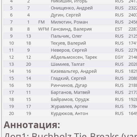
4
2
Никишин, Игорь
RUS
241
5
7
Онищенко, Андрей
RUS
232
6
4
Дугин, Сергей
RUS
240
7
1
FM
Милютин, Роман
RUS
245
8
8
WFM
Гансвинд, Валерия
EST
228
9
13
Пальчик, Олег
RUS
212
10
18
Текуев, Валерий
RUS
174
11
9
Неверов, Сергей
RUS
227
12
12
Абдельмохсен, Тарек
EGY
214
13
20
Шамиев, Талгат
RUS
202
14
16
Кизевальтер, Андрей
RUS
182
15
14
Гладкий, Сергей
RUS
208
16
10
Ринчинов, Дугар
RUS
218
17
11
Бартанов, Матвей
RUS
217
18
15
Байрамов, Орудж
RUS
192
19
17
Журавлев, Артем
RUS
178
20
19
Курдюков, Антон
RUS
164
Аннотация:
Доп1: Buchholz Tie-Breaks (var