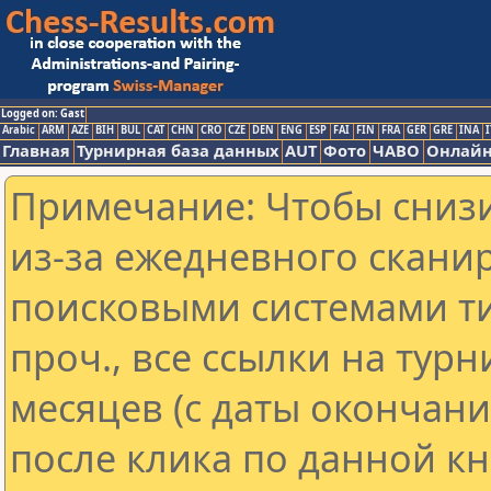
Logged on: Gast
Arabic
ARM
AZE
BIH
BUL
CAT
CHN
CRO
CZE
DEN
ENG
ESP
FAI
FIN
FRA
GER
GRE
INA
I
Главная
Турнирная база данных
AUT
Фото
ЧАВО
Онлайн
Примечание: Чтобы снизи
из-за ежедневного скани
поисковыми системами ти
проч., все ссылки на тур
месяцев (с даты окончан
после клика по данной кн