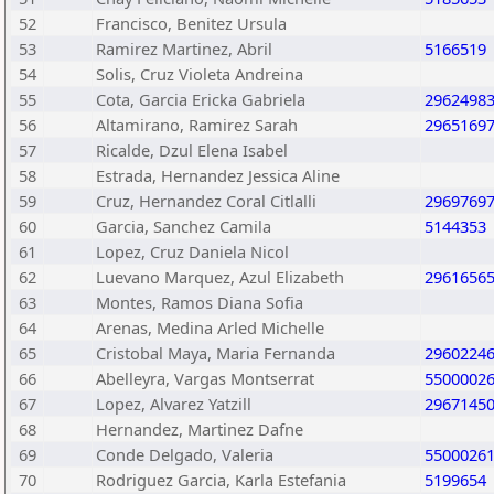
52
Francisco, Benitez Ursula
53
Ramirez Martinez, Abril
5166519
54
Solis, Cruz Violeta Andreina
55
Cota, Garcia Ericka Gabriela
2962498
56
Altamirano, Ramirez Sarah
2965169
57
Ricalde, Dzul Elena Isabel
58
Estrada, Hernandez Jessica Aline
59
Cruz, Hernandez Coral Citlalli
2969769
60
Garcia, Sanchez Camila
5144353
61
Lopez, Cruz Daniela Nicol
62
Luevano Marquez, Azul Elizabeth
2961656
63
Montes, Ramos Diana Sofia
64
Arenas, Medina Arled Michelle
65
Cristobal Maya, Maria Fernanda
2960224
66
Abelleyra, Vargas Montserrat
5500002
67
Lopez, Alvarez Yatzill
2967145
68
Hernandez, Martinez Dafne
69
Conde Delgado, Valeria
5500026
70
Rodriguez Garcia, Karla Estefania
5199654