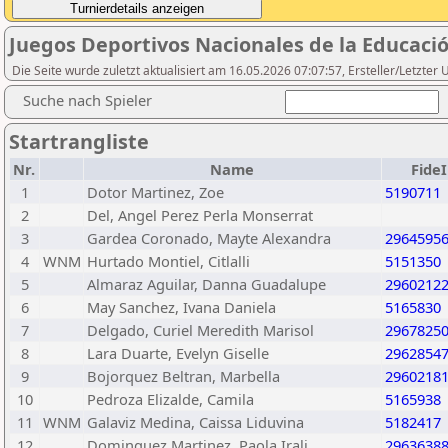
Juegos Deportivos Nacionales de la Educaci
Die Seite wurde zuletzt aktualisiert am 16.05.2026 07:07:57, Ersteller/Letzter
Suche nach Spieler
Startrangliste
Nr.
Name
Fide
1
Dotor Martinez, Zoe
5190711
2
Del, Angel Perez Perla Monserrat
3
Gardea Coronado, Mayte Alexandra
2964595
4
WNM
Hurtado Montiel, Citlalli
5151350
5
Almaraz Aguilar, Danna Guadalupe
2960212
6
May Sanchez, Ivana Daniela
5165830
7
Delgado, Curiel Meredith Marisol
2967825
8
Lara Duarte, Evelyn Giselle
2962854
9
Bojorquez Beltran, Marbella
2960218
10
Pedroza Elizalde, Camila
5165938
11
WNM
Galaviz Medina, Caissa Liduvina
5182417
12
Dominguez Martinez, Paola Irali
2963638