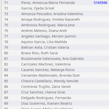
71
Perez, Amezcua Maria Fernanda
5165946
72
Garcia, Ojeda Grisel
73
Almanza Pescador, Ariadna Valentina
74
Amaya Rodriguez, Violeta Nazareth
75
Ambrosio Rodriguez, Maria Jose
76
Andres Melesio, Diana Areli
77
Angeles Santiago, Miriam Jazmin
78
Aquino Garcia, Lilia Matilda
79
Beltran Avila, Cristian Valeria
80
Bravo Rios, Ruth Sarai
81
Bustamante Valenzuela, Ana Gabriela
82
Carrizalez Martinez, Valentina
83
Cazares Sanchez, Melanye Rocio
84
Cervantes Maldonado, Brenda Itzel
85
Chavira Castellano, Wendy Yamilet
86
Contreras Trujillo, Zaira Yaneli
87
Cruz Sanchez, Hanna Sinai
88
Delgado Rodriguez, Fernanda
89
Diaz Gutierrez, Xianani Beatriz
90
Dicio Juarez, Melisa Guadalupe