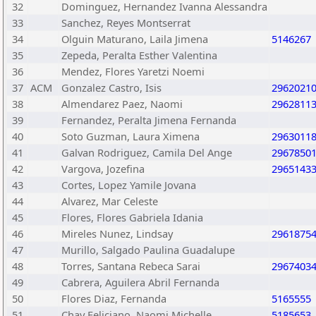
32
Dominguez, Hernandez Ivanna Alessandra
33
Sanchez, Reyes Montserrat
34
Olguin Maturano, Laila Jimena
5146267
35
Zepeda, Peralta Esther Valentina
36
Mendez, Flores Yaretzi Noemi
37
ACM
Gonzalez Castro, Isis
2962021
38
Almendarez Paez, Naomi
2962811
39
Fernandez, Peralta Jimena Fernanda
40
Soto Guzman, Laura Ximena
2963011
41
Galvan Rodriguez, Camila Del Ange
2967850
42
Vargova, Jozefina
2965143
43
Cortes, Lopez Yamile Jovana
44
Alvarez, Mar Celeste
45
Flores, Flores Gabriela Idania
46
Mireles Nunez, Lindsay
2961875
47
Murillo, Salgado Paulina Guadalupe
48
Torres, Santana Rebeca Sarai
2967403
49
Cabrera, Aguilera Abril Fernanda
50
Flores Diaz, Fernanda
5165555
51
Chay Feliciano, Naomi Michelle
5185653