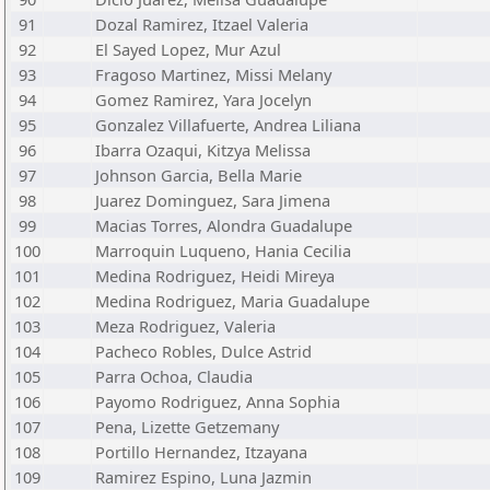
91
Dozal Ramirez, Itzael Valeria
92
El Sayed Lopez, Mur Azul
93
Fragoso Martinez, Missi Melany
94
Gomez Ramirez, Yara Jocelyn
95
Gonzalez Villafuerte, Andrea Liliana
96
Ibarra Ozaqui, Kitzya Melissa
97
Johnson Garcia, Bella Marie
98
Juarez Dominguez, Sara Jimena
99
Macias Torres, Alondra Guadalupe
100
Marroquin Luqueno, Hania Cecilia
101
Medina Rodriguez, Heidi Mireya
102
Medina Rodriguez, Maria Guadalupe
103
Meza Rodriguez, Valeria
104
Pacheco Robles, Dulce Astrid
105
Parra Ochoa, Claudia
106
Payomo Rodriguez, Anna Sophia
107
Pena, Lizette Getzemany
108
Portillo Hernandez, Itzayana
109
Ramirez Espino, Luna Jazmin