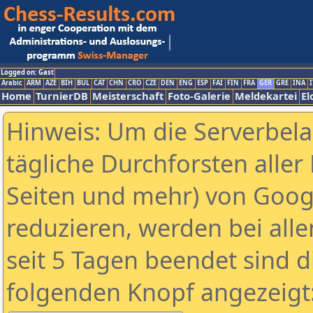
Logged on: Gast
Arabic
ARM
AZE
BIH
BUL
CAT
CHN
CRO
CZE
DEN
ENG
ESP
FAI
FIN
FRA
GER
GRE
INA
I
Home
TurnierDB
Meisterschaft
Foto-Galerie
Meldekartei
El
Hinweis: Um die Serverbel
tägliche Durchforsten aller 
Seiten und mehr) von Goog
reduzieren, werden bei alle
seit 5 Tagen beendet sind d
folgenden Knopf angezeigt