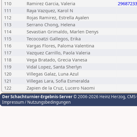
110
Ramirez Garcia, Valeria
2968723
111
Raya Vazquez, Karol N
112
Rojas Ramirez, Estrella Ayalen
113
Serrano Chong, Helena
114
Sevastian Grimaldo, Marlen Denys
115
Tecocoatzi Gallegos, Erika
116
Vargas Flores, Paloma Valentina
117
Vazquez Carrillo, Paola Valeria
118
Vega Bratado, Grecia Vanesa
119
Vidal Lopez, Santa Sherlyn
120
Villegas Galaz, Luna Azul
121
Villegas Lara, Sofia Esmeralda
122
Zapien de la Cruz, Lucero Naomi
Der Schachturnier-Ergebnis-Server
© 2006-2026 Heinz Herzog
, CMS
Impressum / Nutzungsbedingungen