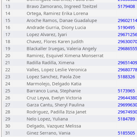
13
Bravo Zamorano, Ingreed Tzeitzel
5179408
14
Ortega, Ramirez Erika Lorena
15
Aroche Ramos, Danae Guadalupe
2960211
16
Andrade Gurria, Diony Lucia
5190495
17
Lopez Alvarez, Iyari
2967125
18
Chavez, Flores Karen Judith
2963007
19
Blackaller Iruegas, Valeria Angely
2968655
20
Ramirez, Esquivel Ximena Monserrat
21
Radilla Radilla, Ximena
2965140
22
Valles, Lopez Leslie Veronica
2968077
23
Lopez Sanchez, Paola Zoe
5188326
24
Marmolejo, Delgado Katia
25
Barranco Luna, Stephanie
5173965
26
Cruz Leyva, Evelyn Victoria
2964438
27
Garza Cantu, Sheryl Paulina
2969963
28
Rodriguez, Padilla Itzia Janet
2967493
29
Nelo Lopez, Yuliana
5184789
30
Delgado, Vazquez Melissa
31
Ginez Serrano, Vania
5185505