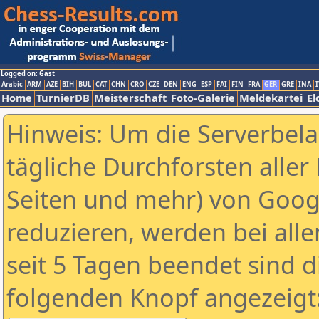
Logged on: Gast
Arabic
ARM
AZE
BIH
BUL
CAT
CHN
CRO
CZE
DEN
ENG
ESP
FAI
FIN
FRA
GER
GRE
INA
I
Home
TurnierDB
Meisterschaft
Foto-Galerie
Meldekartei
El
Hinweis: Um die Serverbel
tägliche Durchforsten aller 
Seiten und mehr) von Goog
reduzieren, werden bei alle
seit 5 Tagen beendet sind d
folgenden Knopf angezeigt