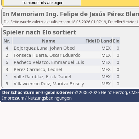
In Memoriam Ing. Felipe de Jesús Pérez Bla
Die Seite wurde zuletzt aktualisiert am 18.05.2026 01:07:19, Ersteller/Letzt
Spieler nach Elo sortiert
Nr.
Name
FideID
Land
Elo
4
Bojorquez Luna, Johan Obed
MEX
0
2
Fonseca Huerta, Oscar Eduardo
MEX
0
6
Pacheco Velazco, Emmanuel Luis
MEX
0
3
Perez Carrasco, Leonel
MEX
0
1
Valle Ramblaz, Erick Daniel
MEX
0
5
Villavicencio Ruiz, Maritza Brisely
MEX
0
Der Schachturnier-Ergebnis-Server
© 2006-2026 Heinz Herzog
, CMS
Impressum / Nutzungsbedingungen