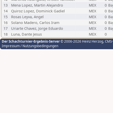
13
Mena Lopez, Martin Alejandro
MEX
0
Ba
14
Quiroz Lopez, Dominick Gadiel
MEX
0
Ba
15
Rosas Leyva, Angel
MEX
0
Ba
16
Solano Madero, Carlos Iram
MEX
0
Ba
17
Uriarte Chavez, Jorge Eduardo
MEX
0
Ba
18
Luna, Dante Jesus
MEX
0
Der Schachturnier-Ergebnis-Server
© 2006-2026 Heinz Herzog
, CMS
Impressum / Nutzungsbedingungen