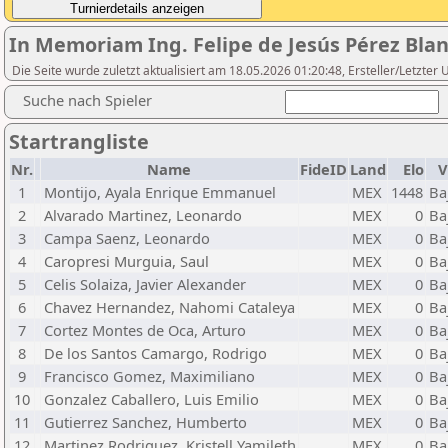
In Memoriam Ing. Felipe de Jesús Pérez Blan
Die Seite wurde zuletzt aktualisiert am 18.05.2026 01:20:48, Ersteller/Letzt
Suche nach Spieler
Startrangliste
Nr.
Name
FideID
Land
Elo
V
1
Montijo, Ayala Enrique Emmanuel
MEX
1448
Ba
2
Alvarado Martinez, Leonardo
MEX
0
Ba
3
Campa Saenz, Leonardo
MEX
0
Ba
4
Caropresi Murguia, Saul
MEX
0
Ba
5
Celis Solaiza, Javier Alexander
MEX
0
Ba
6
Chavez Hernandez, Nahomi Cataleya
MEX
0
Ba
7
Cortez Montes de Oca, Arturo
MEX
0
Ba
8
De los Santos Camargo, Rodrigo
MEX
0
Ba
9
Francisco Gomez, Maximiliano
MEX
0
Ba
10
Gonzalez Caballero, Luis Emilio
MEX
0
Ba
11
Gutierrez Sanchez, Humberto
MEX
0
Ba
12
Martinez Rodriguez, Kristell Yamileth
MEX
0
Ba