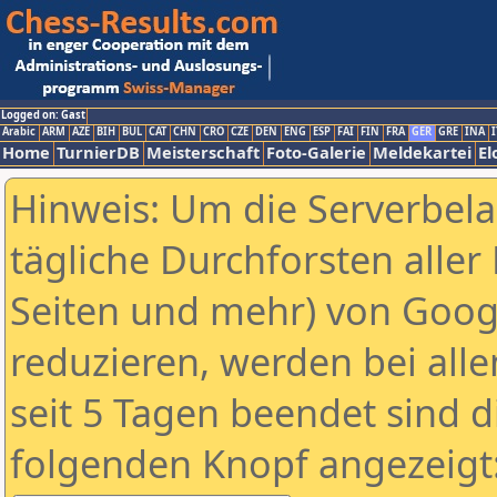
Logged on: Gast
Arabic
ARM
AZE
BIH
BUL
CAT
CHN
CRO
CZE
DEN
ENG
ESP
FAI
FIN
FRA
GER
GRE
INA
I
Home
TurnierDB
Meisterschaft
Foto-Galerie
Meldekartei
El
Hinweis: Um die Serverbel
tägliche Durchforsten aller 
Seiten und mehr) von Goog
reduzieren, werden bei alle
seit 5 Tagen beendet sind d
folgenden Knopf angezeigt