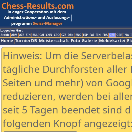
Logged on: Gast
Arabic
ARM
AZE
BIH
BUL
CAT
CHN
CRO
CZE
DEN
ENG
ESP
FAI
FIN
FRA
GER
GRE
INA
I
Home
TurnierDB
Meisterschaft
Foto-Galerie
Meldekartei
El
Hinweis: Um die Serverbela
tägliche Durchforsten aller 
Seiten und mehr) von Goog
reduzieren, werden bei alle
seit 5 Tagen beendet sind d
folgenden Knopf angezeigt