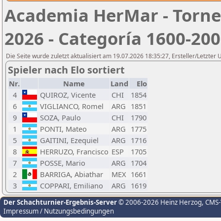
Academia HerMar - Torneo
2026 - Categoría 1600-20
Die Seite wurde zuletzt aktualisiert am 19.07.2026 18:35:27, Ersteller/Letzter 
Spieler nach Elo sortiert
Nr.
Name
Land
Elo
4
QUIROZ, Vicente
CHI
1854
6
VIGLIANCO, Romel
ARG
1851
9
SOZA, Paulo
CHI
1790
1
PONTI, Mateo
ARG
1775
5
GAITINI, Ezequiel
ARG
1716
8
HERRUZO, Francisco
ESP
1705
7
POSSE, Mario
ARG
1704
2
BARRIGA, Abiathar
MEX
1661
3
COPPARI, Emiliano
ARG
1619
Der Schachturnier-Ergebnis-Server
© 2006-2026 Heinz Herzog
, CMS
Impressum / Nutzungsbedingungen