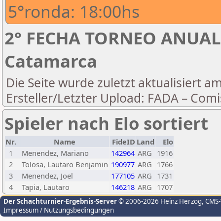
5°ronda: 18:00hs
2° FECHA TORNEO ANUAL 
Catamarca
Die Seite wurde zuletzt aktualisiert a
Ersteller/Letzter Upload: FADA – Comi
Spieler nach Elo sortiert
Nr.
Name
FideID
Land
Elo
1
Menendez, Mariano
142964
ARG
1916
2
Tolosa, Lautaro Benjamin
190977
ARG
1766
3
Menendez, Joel
177105
ARG
1731
4
Tapia, Lautaro
146218
ARG
1707
Der Schachturnier-Ergebnis-Server
© 2006-2026 Heinz Herzog
, CMS
Impressum / Nutzungsbedingungen