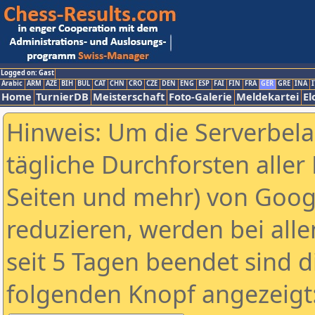
Logged on: Gast
Arabic
ARM
AZE
BIH
BUL
CAT
CHN
CRO
CZE
DEN
ENG
ESP
FAI
FIN
FRA
GER
GRE
INA
I
Home
TurnierDB
Meisterschaft
Foto-Galerie
Meldekartei
El
Hinweis: Um die Serverbel
tägliche Durchforsten aller 
Seiten und mehr) von Goog
reduzieren, werden bei alle
seit 5 Tagen beendet sind d
folgenden Knopf angezeigt