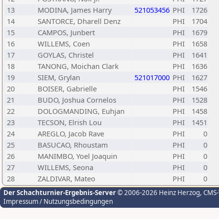
13
MODINA, James Harry
521053456
PHI
1726
14
SANTORCE, Dharell Denz
PHI
1704
15
CAMPOS, Junbert
PHI
1679
16
WILLEMS, Coen
PHI
1658
17
GOYLAS, Christel
PHI
1641
18
TANONG, Moichan Clark
PHI
1636
19
SIEM, Grylan
521017000
PHI
1627
20
BOISER, Gabrielle
PHI
1546
21
BUDO, Joshua Cornelos
PHI
1528
22
DOLOGMANDING, Euhjan
PHI
1458
23
TECSON, Elrish Lou
PHI
1451
24
AREGLO, Jacob Rave
PHI
0
25
BASUCAO, Rhoustam
PHI
0
26
MANIMBO, Yoel Joaquin
PHI
0
27
WILLEMS, Seona
PHI
0
28
ZALDIVAR, Mateo
PHI
0
Der Schachturnier-Ergebnis-Server
© 2006-2026 Heinz Herzog
, CMS
Impressum / Nutzungsbedingungen