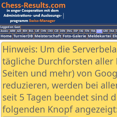
Logged on: Gast
Arabic
ARM
AZE
BIH
BUL
CAT
CHN
CRO
CZE
DEN
ENG
ESP
FAI
FIN
FRA
GER
GRE
INA
I
Home
TurnierDB
Meisterschaft
Foto-Galerie
Meldekartei
El
Hinweis: Um die Serverbel
tägliche Durchforsten aller 
Seiten und mehr) von Goog
reduzieren, werden bei alle
seit 5 Tagen beendet sind d
folgenden Knopf angezeigt