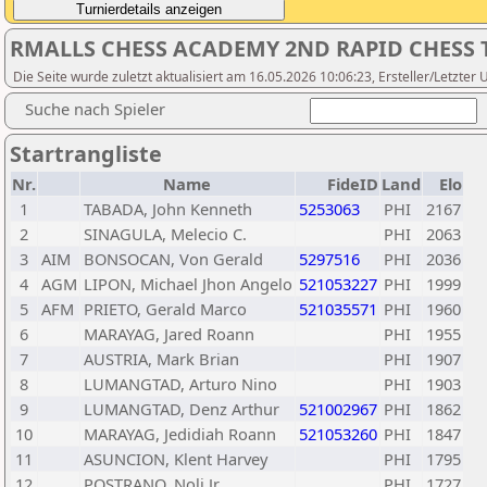
RMALLS CHESS ACADEMY 2ND RAPID CHESS
Die Seite wurde zuletzt aktualisiert am 16.05.2026 10:06:23, Ersteller/Letzter
Suche nach Spieler
Startrangliste
Nr.
Name
FideID
Land
Elo
1
TABADA, John Kenneth
5253063
PHI
2167
2
SINAGULA, Melecio C.
PHI
2063
3
AIM
BONSOCAN, Von Gerald
5297516
PHI
2036
4
AGM
LIPON, Michael Jhon Angelo
521053227
PHI
1999
5
AFM
PRIETO, Gerald Marco
521035571
PHI
1960
6
MARAYAG, Jared Roann
PHI
1955
7
AUSTRIA, Mark Brian
PHI
1907
8
LUMANGTAD, Arturo Nino
PHI
1903
9
LUMANGTAD, Denz Arthur
521002967
PHI
1862
10
MARAYAG, Jedidiah Roann
521053260
PHI
1847
11
ASUNCION, Klent Harvey
PHI
1795
12
POSTRANO, Noli Jr.
PHI
1727