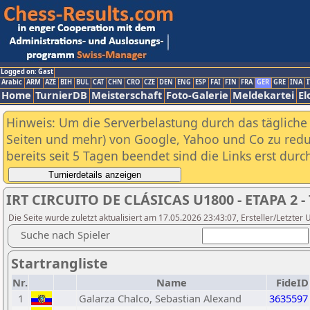
Logged on: Gast
Arabic
ARM
AZE
BIH
BUL
CAT
CHN
CRO
CZE
DEN
ENG
ESP
FAI
FIN
FRA
GER
GRE
INA
I
Home
TurnierDB
Meisterschaft
Foto-Galerie
Meldekartei
El
Hinweis: Um die Serverbelastung durch das tägliche D
Seiten und mehr) von Google, Yahoo und Co zu reduz
bereits seit 5 Tagen beendet sind die Links erst dur
IRT CIRCUITO DE CLÁSICAS U1800 - ETAPA 2
Die Seite wurde zuletzt aktualisiert am 17.05.2026 23:43:07, Ersteller/Letzter
Suche nach Spieler
Startrangliste
Nr.
Name
FideID
1
Galarza Chalco, Sebastian Alexand
3635597