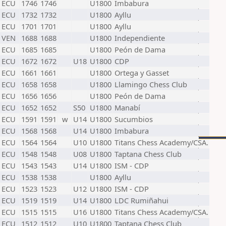
ECU
1746
1746
U1800
Imbabura
ECU
1732
1732
U1800
Ayllu
ECU
1701
1701
U1800
Ayllu
VEN
1688
1688
U1800
Independiente
ECU
1685
1685
U1800
Peón de Dama
ECU
1672
1672
U18
U1800
CDP
ECU
1661
1661
U1800
Ortega y Gasset
ECU
1658
1658
U1800
Llamingo Chess Club
ECU
1656
1656
U1800
Peón de Dama
ECU
1652
1652
S50
U1800
Manabí
ECU
1591
1591
w
U14
U1800
Sucumbios
ECU
1568
1568
U14
U1800
Imbabura
ECU
1564
1564
U10
U1800
Titans Chess Academy/CSA.
ECU
1548
1548
U08
U1800
Taptana Chess Club
ECU
1543
1543
U14
U1800
ISM - CDP
ECU
1538
1538
U1800
Ayllu
ECU
1523
1523
U12
U1800
ISM - CDP
ECU
1519
1519
U14
U1800
LDC Rumiñahui
ECU
1515
1515
U16
U1800
Titans Chess Academy/CSA.
ECU
1512
1512
U10
U1800
Taptana Chess Club