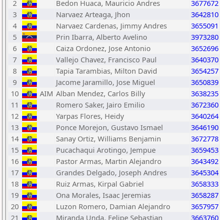
2
Bedon Huaca, Mauricio Andres
3677672
3
Narvaez Arteaga, Jhon
3642810
4
Narvaez Cardenas, Jimmy Andres
3655091
5
Prin Ibarra, Alberto Avelino
3973280
6
Caiza Ordonez, Jose Antonio
3652696
7
Vallejo Chavez, Francisco Paul
3640370
8
Tapia Tarambias, Milton David
3654257
9
Jacome Jaramillo, Jose Miguel
3650839
10
AIM
Alban Mendez, Carlos Billy
3638235
11
Romero Saker, Jairo Emilio
3672360
12
Yarpas Flores, Heidy
3640264
13
Ponce Morejon, Gustavo Ismael
3646190
14
Sanay Ortiz, Williams Benjamin
3672778
15
Pucachaqui Arotingo, Jempue
3659453
16
Pastor Armas, Martin Alejandro
3643492
17
Grandes Delgado, Joseph Andres
3645304
18
Ruiz Armas, Kirpal Gabriel
3658333
19
Ona Morales, Isaac Jeremias
3658287
20
Luzon Romero, Damian Alejandro
3657957
21
Miranda Unda, Felipe Sebastian
3663760