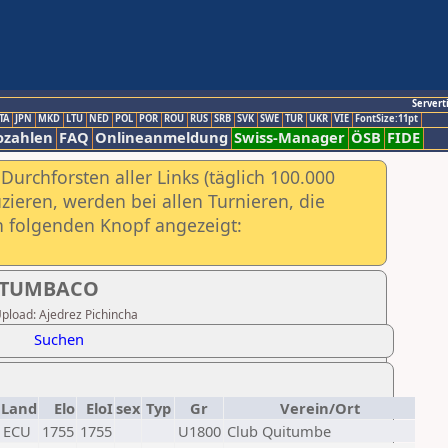
Servert
TA
JPN
MKD
LTU
NED
POL
POR
ROU
RUS
SRB
SVK
SWE
TUR
UKR
VIE
FontSize:11pt
ozahlen
FAQ
Onlineanmeldung
Swiss-Manager
ÖSB
FIDE
urchforsten aller Links (täglich 100.000
ieren, werden bei allen Turnieren, die
ch folgenden Knopf angezeigt:
 - TUMBACO
 Upload: Ajedrez Pichincha
Suchen
Land
Elo
EloI
sex
Typ
Gr
Verein/Ort
ECU
1755
1755
U1800
Club Quitumbe