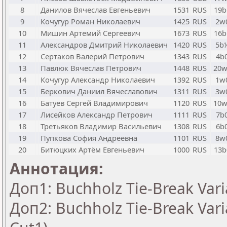
8
Данилов Вячеслав Евгеньевич
1531
RUS
19b
9
Кочугур Роман Николаевич
1425
RUS
2w
10
Мишин Артемий Сергеевич
1673
RUS
16b
11
Александров Дмитрий Николаевич
1420
RUS
5b
12
Сертаков Валерий Петрович
1343
RUS
4b
13
Павлюк Вячеслав Петрович
1448
RUS
20w
14
Кочугур Александр Николаевич
1392
RUS
1w
15
Беркович Даниил Вячеславович
1311
RUS
3w
16
Батуев Сергей Владимирович
1120
RUS
10w
17
Лисейков Александр Петрович
1111
RUS
7b
18
Третьяков Владимир Васильевич
1308
RUS
6b
19
Пупкова София Андреевна
1101
RUS
8w
20
Битюцких Артём Евгеньевич
1000
RUS
13b
Аннотация:
Доп1: Buchholz Tie-Break Vari
Доп2: Buchholz Tie-Break Vari