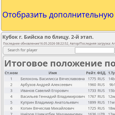
Отобразить дополнительну
Кубок г. Бийска по блицу. 2-й этап.
Последнее обновление16.05.2026 08:22:52, Автор/Последняя загрузка: A
Search for player
Итоговое положение по
Ст.ном
Имя
Рейт.
ФЕД.
1.Т
1
Белоконь Василисса Вячеславовна
1775
RUS
14b
2
Арбузов Андрей Алексеевич
1960
RUS
9b
3
Иванов Савелий Егорович
1733
RUS
15b
4
Васильев Геннадий Владимирович
1767
RUS
12w
5
Куприн Владимир Анатольевич
1899
RUS
11
6
Копин Вячеслав Михайлович
1725
RUS
18w
7
Ниёзов Шавкатбек Мадаминович
1636
UZB
17w