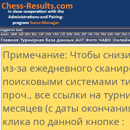
Logged on: Gast
Arabic
ARM
AZE
BIH
BUL
CAT
CHN
CRO
CZE
DEN
ENG
ESP
FAI
FIN
FRA
GER
GRE
INA
I
Главная
Турнирная база данных
AUT
Фото
ЧАВО
Онлайн
Примечание: Чтобы снизит
из-за ежедневного сканир
поисковыми системами ти
проч., все ссылки на тур
месяцев (с даты окончани
клика по данной кнопке :