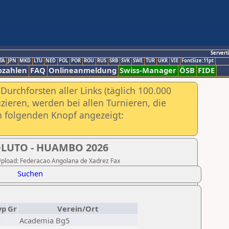
Servert
TA
JPN
MKD
LTU
NED
POL
POR
ROU
RUS
SRB
SVK
SWE
TUR
UKR
VIE
FontSize:11pt
ozahlen
FAQ
Onlineanmeldung
Swiss-Manager
ÖSB
FIDE
urchforsten aller Links (täglich 100.000
ieren, werden bei allen Turnieren, die
ch folgenden Knopf angezeigt:
LUTO - HUAMBO 2026
r Upload: Federacao Angolana de Xadrez Fax
Suchen
yp
Gr
Verein/Ort
Academia Bg5