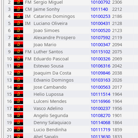
2
FM
Sergio Miguel
10100792
2306
3
CM
Jaime Sonhy
1011140
2212
4
IM
Catarino Domingos
10100253
2186
5
IM
Luciano Oliveira
10100431
2128
6
Joao Simoes
10100520
2123
7
Alexandre Prospero
10107592
2119
8
Joao Mario
10100347
2094
9
FM
Luther Santos
10115102
2075
10
FM
Eduardo Pascoal
10100326
2069
11
Estevao Sousa
10106316
2042
12
Joaquim Da Costa
10109846
2038
13
Edvanio Domingos
10103163
2026
14
Jose Cambando
10100563
2017
15
Helio Lupossa
10111514
1964
16
Lulceni Mendes
10116966
1964
17
Vasco Adelino
10100237
1956
18
Angelo Segunda
10108270
1901
19
Denny Salaquiaco
10114068
1864
20
Lucio Bendinha
10111719
1859
21
Abel Sapalo
10113630
1833