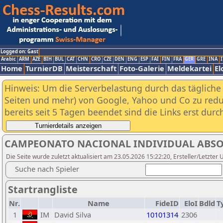
Logged on: Gast
Arabic
ARM
AZE
BIH
BUL
CAT
CHN
CRO
CZE
DEN
ENG
ESP
FAI
FIN
FRA
GER
GRE
INA
I
Home
TurnierDB
Meisterschaft
Foto-Galerie
Meldekartei
El
Hinweis: Um die Serverbelastung durch das tägliche D
Seiten und mehr) von Google, Yahoo und Co zu reduz
bereits seit 5 Tagen beendet sind die Links erst dur
CAMPEONATO NACIONAL INDIVIDUAL ABSO
Die Seite wurde zuletzt aktualisiert am 23.05.2026 15:22:20, Ersteller/Letzte
Suche nach Spieler
Startrangliste
Nr.
Name
FideID
EloI
Bdld
T
1
IM
David Silva
10101314
2306