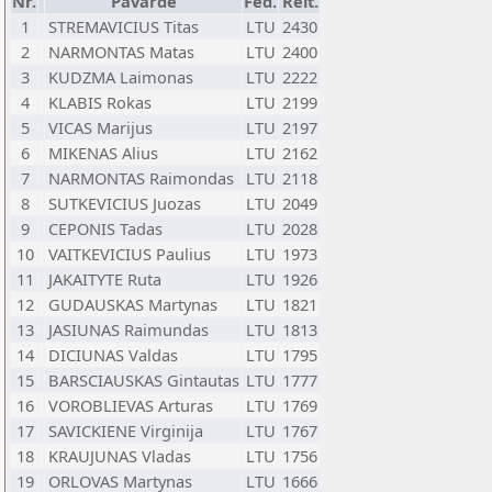
Nr.
Pavardė
Fed.
Reit.
1
STREMAVICIUS Titas
LTU
2430
2
NARMONTAS Matas
LTU
2400
3
KUDZMA Laimonas
LTU
2222
4
KLABIS Rokas
LTU
2199
5
VICAS Marijus
LTU
2197
6
MIKENAS Alius
LTU
2162
7
NARMONTAS Raimondas
LTU
2118
8
SUTKEVICIUS Juozas
LTU
2049
9
CEPONIS Tadas
LTU
2028
10
VAITKEVICIUS Paulius
LTU
1973
11
JAKAITYTE Ruta
LTU
1926
12
GUDAUSKAS Martynas
LTU
1821
13
JASIUNAS Raimundas
LTU
1813
14
DICIUNAS Valdas
LTU
1795
15
BARSCIAUSKAS Gintautas
LTU
1777
16
VOROBLIEVAS Arturas
LTU
1769
17
SAVICKIENE Virginija
LTU
1767
18
KRAUJUNAS Vladas
LTU
1756
19
ORLOVAS Martynas
LTU
1666