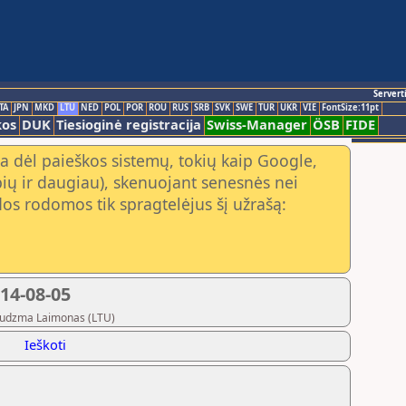
Servert
TA
JPN
MKD
LTU
NED
POL
POR
ROU
RUS
SRB
SVK
SWE
TUR
UKR
VIE
FontSize:11pt
kos
DUK
Tiesioginė registracija
Swiss-Manager
ÖSB
FIDE
a dėl paieškos sistemų, tokių kaip Google,
ių ir daugiau), skenuojant senesnės nei
os rodomos tik spragtelėjus šį užrašą:
14-08-05
 Kudzma Laimonas (LTU)
Ieškoti