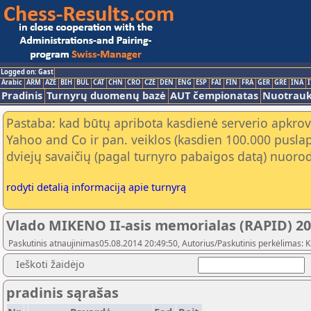
Logged on: Gast
Arabic
ARM
AZE
BIH
BUL
CAT
CHN
CRO
CZE
DEN
ENG
ESP
FAI
FIN
FRA
GER
GRE
INA
I
Pradinis
Turnyrų duomenų bazė
AUT čempionatas
Nuotrau
Pastaba: kad būtų apribota kasdienė serverio apkrov
Yahoo and Co ir pan. veiklos (kasdien 100.000 puslap
dviejų savaičių (pagal turnyro pabaigos datą) nuorod
rodyti detalią informaciją apie turnyrą
Vlado MIKENO II-asis memorialas (RAPID) 20
Paskutinis atnaujinimas05.08.2014 20:49:50, Autorius/Paskutinis perkėlimas:
Ieškoti žaidėjo
pradinis sąrašas