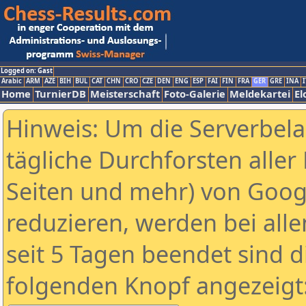
Logged on: Gast
Arabic
ARM
AZE
BIH
BUL
CAT
CHN
CRO
CZE
DEN
ENG
ESP
FAI
FIN
FRA
GER
GRE
INA
I
Home
TurnierDB
Meisterschaft
Foto-Galerie
Meldekartei
El
Hinweis: Um die Serverbel
tägliche Durchforsten aller 
Seiten und mehr) von Goog
reduzieren, werden bei alle
seit 5 Tagen beendet sind d
folgenden Knopf angezeigt