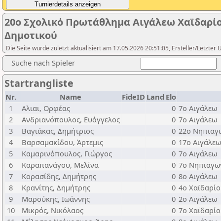
20ο Σχολικό Πρωτάθλημα Αιγάλεω Χαϊδαρίου
Δημοτικού
Die Seite wurde zuletzt aktualisiert am 17.05.2026 20:51:05, Ersteller/Letzter
Suche nach Spieler
Startrangliste
Nr.
Name
FideID
Land
Elo
1
Αλιαι, Ορφέας
0
7ο Αιγάλεω
2
Ανδριανόπουλος, Ευάγγελος
0
7ο Αιγάλεω
3
Βαγιάκας, Δημήτριος
0
22ο Νηπιαγ
4
Βαρσαμακίδου, Άρτεμις
0
17ο Αιγάλεω
5
Καμαρινόπουλος, Γιώργος
0
7ο Αιγάλεω
6
Καραπανάγου, Μελίνα
0
7ο Νηπιαγω
7
Κορασίδης, Δημήτρης
0
8ο Αιγάλεω
8
Κρανίτης, Δημήτρης
0
4ο Χαϊδαρί
9
Μαρούκης, Ιωάννης
0
2ο Αιγάλεω
10
Μικρός, Νικόλαος
0
7ο Χαϊδαρί