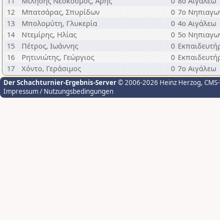
11
Μίλησης Νεόκοσμος, Άρης
0
8ο Αιγάλεω
12
Μπατσάρας, Σπυρίδων
0
7ο Νηπιαγω
13
Μπολομύτη, Γλυκερία
0
4ο Αιγάλεω
14
Ντεμίρης, Ηλίας
0
5ο Νηπιαγω
15
Πέτρος, Ιωάννης
0
Εκπαιδευτή
16
Ρητινιώτης, Γεώργιος
0
Εκπαιδευτήρ
17
Χόντο, Γεράσιμος
0
7ο Αιγάλεω
Der Schachturnier-Ergebnis-Server
© 2006-2026 Heinz Herzog
, CMS
Impressum / Nutzungsbedingungen