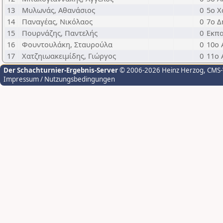
13
Μυλωνάς, Αθανάσιος
0
5ο Χ
14
Παναγέας, Νικόλαος
0
7ο Δ
15
Πουρνάζης, Παντελής
0
Εκπα
16
Φουντουλάκη, Σταυρούλα
0
10ο 
17
Χατζηιωακειμίδης, Γιώργος
0
11ο 
Der Schachturnier-Ergebnis-Server
© 2006-2026 Heinz Herzog
, CMS
Impressum / Nutzungsbedingungen