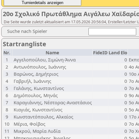
20ο Σχολικό Πρωτάθλημα Αιγάλεω Χαϊδαρίου
Die Seite wurde zuletzt aktualisiert am 17.05.2026 20:56:04, Ersteller/Letzter
Suche nach Spieler
Startrangliste
Nr.
Name
FideID
Land
Elo
1
Αγγελοπούλου, Σιμώνη-Άννα
0
Εκπα
2
Αντωνόπουλος, Ιωάννης
0
4ο Α
3
Βαρώνος, Δημήτριος
0
10ο 
4
Γαβριήλ, Ιωάννης
0
7ο Α
5
Γαλάνης, Κωνσταντίνος
0
7ο Α
6
Δημόπουλος, Μηνάς
0
9ο Α
7
Καραγιάννης, Νέστορας-Αναστάσιος
0
5o Α
8
Κιαγιάς, Κωνσταντίνος
0
5o Α
9
Κωνσταντόπουλος, Αλκαίος
0
17ο 
10
Μέρια, Φοίβος
0
7ο Α
11
Μικρού, Μαρία Λυδία
0
7ο Χ
12
Μπακογιαννάκης, Άγγελος
0
5ο Α