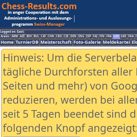
Logged on: Gast
Arabic
ARM
AZE
BIH
BUL
CAT
CHN
CRO
CZE
DEN
ENG
ESP
FAI
FIN
FRA
GER
GRE
INA
I
Home
TurnierDB
Meisterschaft
Foto-Galerie
Meldekartei
El
Hinweis: Um die Serverbel
tägliche Durchforsten aller 
Seiten und mehr) von Goog
reduzieren, werden bei alle
seit 5 Tagen beendet sind d
folgenden Knopf angezeigt