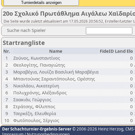
20ο Σχολικό Πρωτάθλημα Αιγάλεω Χαϊδαρίου 
Die Seite wurde zuletzt aktualisiert am 17.05.2026 20:56:52, Ersteller/Letzter
Suche nach Spieler
Startrangliste
Nr.
Name
FideID
Land
Elo
1
Ζούνος, Κωνσταντίνος
0
2
Θεολογίτης, Παναγιώτης
0
3
Μαραβέγια, Λουίζα Βασιλική Μαραβέγια
0
4
Μπαντούνας Σαραντόπουλος, Ορέστης
0
5
Νικολάου, Αικατερίνη
0
6
Πολυχρόνης, Αλέξανδρος
0
7
Σαακιάν, Γεώργιος
0
8
Στράτσης, Φίλιππος
0
9
Τσερκέζη, Ελευθερία
0
10
Φωτόπουλος, Σέργιος
0
Der Schachturnier-Ergebnis-Server
© 2006-2026 Heinz Herzog
, CMS
Impressum / Nutzungsbedingungen