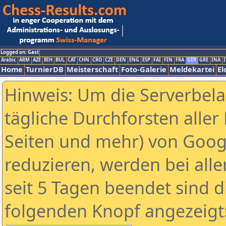
Logged on: Gast
Arabic
ARM
AZE
BIH
BUL
CAT
CHN
CRO
CZE
DEN
ENG
ESP
FAI
FIN
FRA
GER
GRE
INA
I
Home
TurnierDB
Meisterschaft
Foto-Galerie
Meldekartei
El
Hinweis: Um die Serverbel
tägliche Durchforsten aller 
Seiten und mehr) von Goog
reduzieren, werden bei alle
seit 5 Tagen beendet sind d
folgenden Knopf angezeigt