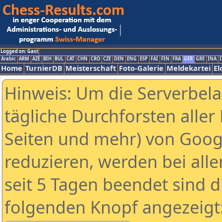
Logged on: Gast
Arabic
ARM
AZE
BIH
BUL
CAT
CHN
CRO
CZE
DEN
ENG
ESP
FAI
FIN
FRA
GER
GRE
INA
I
Home
TurnierDB
Meisterschaft
Foto-Galerie
Meldekartei
El
Hinweis: Um die Serverbel
tägliche Durchforsten aller 
Seiten und mehr) von Goog
reduzieren, werden bei alle
seit 5 Tagen beendet sind d
folgenden Knopf angezeigt