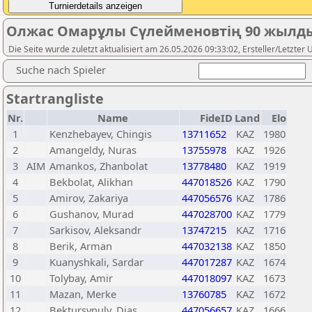
Олжас Омарұлы Сүлейменовтің 90 жылды
Die Seite wurde zuletzt aktualisiert am 26.05.2026 09:33:02, Ersteller/Letzter
Suche nach Spieler
Startrangliste
Nr.
Name
FideID
Land
Elo
1
Kenzhebayev, Chingis
13711652
KAZ
1980
2
Amangeldy, Nuras
13755978
KAZ
1926
3
AIM
Amankos, Zhanbolat
13778480
KAZ
1919
4
Bekbolat, Alikhan
447018526
KAZ
1790
5
Amirov, Zakariya
447056576
KAZ
1786
6
Gushanov, Murad
447028700
KAZ
1779
7
Sarkisov, Aleksandr
13747215
KAZ
1716
8
Berik, Arman
447032138
KAZ
1850
9
Kuanyshkali, Sardar
447017287
KAZ
1674
10
Tolybay, Amir
447018097
KAZ
1673
11
Mazan, Merke
13760785
KAZ
1672
12
Bektursynuly, Dias
447056657
KAZ
1666