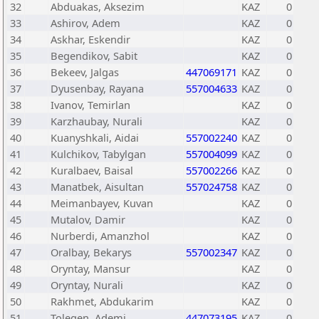
32
Abduakas, Aksezim
KAZ
0
33
Ashirov, Adem
KAZ
0
34
Askhar, Eskendir
KAZ
0
35
Begendikov, Sabit
KAZ
0
36
Bekeev, Jalgas
447069171
KAZ
0
37
Dyusenbay, Rayana
557004633
KAZ
0
38
Ivanov, Temirlan
KAZ
0
39
Karzhaubay, Nurali
KAZ
0
40
Kuanyshkali, Aidai
557002240
KAZ
0
41
Kulchikov, Tabylgan
557004099
KAZ
0
42
Kuralbaev, Baisal
557002266
KAZ
0
43
Manatbek, Aisultan
557024758
KAZ
0
44
Meimanbayev, Kuvan
KAZ
0
45
Mutalov, Damir
KAZ
0
46
Nurberdi, Amanzhol
KAZ
0
47
Oralbay, Bekarys
557002347
KAZ
0
48
Oryntay, Mansur
KAZ
0
49
Oryntay, Nurali
KAZ
0
50
Rakhmet, Abdukarim
KAZ
0
51
Tolegen, Ademi
447073195
KAZ
0