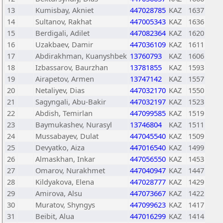
13
Kumisbay, Akniet
447028785
KAZ
1637
14
Sultanov, Rakhat
447005343
KAZ
1636
15
Berdigali, Adilet
447082364
KAZ
1620
16
Uzakbaev, Damir
447036109
KAZ
1611
17
Abdirakhman, Kuanyshbek
13760793
KAZ
1606
18
Izbassarov, Baurzhan
13781855
KAZ
1593
19
Airapetov, Armen
13747142
KAZ
1557
20
Netaliyev, Dias
447032170
KAZ
1550
21
Sagyngali, Abu-Bakir
447032197
KAZ
1523
22
Abdish, Temirlan
447099585
KAZ
1519
23
Baymukashev, Nurasyl
13746804
KAZ
1511
24
Mussabayev, Dulat
447045540
KAZ
1509
25
Devyatko, Aiza
447016540
KAZ
1499
26
Almaskhan, Inkar
447056550
KAZ
1453
27
Omarov, Nurakhmet
447040947
KAZ
1447
28
Kildyakova, Elena
447028777
KAZ
1429
29
Amirova, Alsu
447073667
KAZ
1422
30
Muratov, Shyngys
447099623
KAZ
1417
31
Beibit, Alua
447016299
KAZ
1414