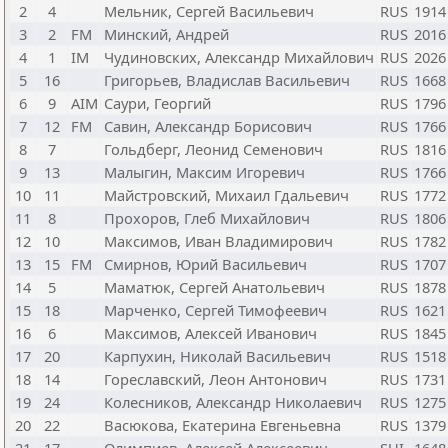
2
4
Мельник, Сергей Васильевич
RUS
1914
3
2
FM
Минский, Андрей
RUS
2016
4
1
IM
Чудиновских, Александр Михайлович
RUS
2026
5
16
Григорьев, Владислав Васильевич
RUS
1668
6
9
AIM
Саури, Георгий
RUS
1796
7
12
FM
Савин, Александр Борисович
RUS
1766
8
7
Гольдберг, Леонид Семенович
RUS
1816
9
13
Малыгин, Максим Игоревич
RUS
1766
10
11
Майстровский, Михаил Гдальевич
RUS
1772
11
8
Прохоров, Глеб Михайлович
RUS
1806
12
10
Максимов, Иван Владимирович
RUS
1782
13
15
FM
Смирнов, Юрий Васильевич
RUS
1707
14
5
Маматюк, Сергей Анатольевич
RUS
1878
15
18
Марченко, Сергей Тимофеевич
RUS
1621
16
6
Максимов, Алексей Иванович
RUS
1845
17
20
Карпухин, Николай Васильевич
RUS
1518
18
14
Гореславский, Леон Антонович
RUS
1731
19
24
Колесников, Александр Николаевич
RUS
1275
20
22
Васюкова, Екатерина Евгеньевна
RUS
1379