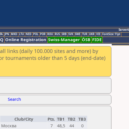
Servert
TA
JPN
MKD
LTU
NED
POL
POR
ROU
RUS
SRB
SVK
SWE
TUR
UKR
VIE
FontSize:11pt
AQ
Online Registration
Swiss-Manager
ÖSB
FIDE
ll links (daily 100.000 sites and more) by
for tournaments older than 5 days (end-date)
Search
Club/City
Pts.
TB1
TB2
TB3
Москва
7
48,5
44
0