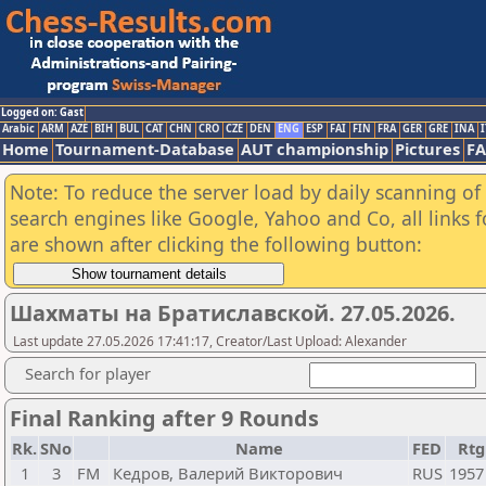
Logged on: Gast
Arabic
ARM
AZE
BIH
BUL
CAT
CHN
CRO
CZE
DEN
ENG
ESP
FAI
FIN
FRA
GER
GRE
INA
I
Home
Tournament-Database
AUT championship
Pictures
F
Note: To reduce the server load by daily scanning of a
search engines like Google, Yahoo and Co, all links 
are shown after clicking the following button:
Шахматы на Братиславской. 27.05.2026.
Last update 27.05.2026 17:41:17, Creator/Last Upload: Alexander
Search for player
Final Ranking after 9 Rounds
Rk.
SNo
Name
FED
Rtg
1
3
FM
Кедров, Валерий Викторович
RUS
1957