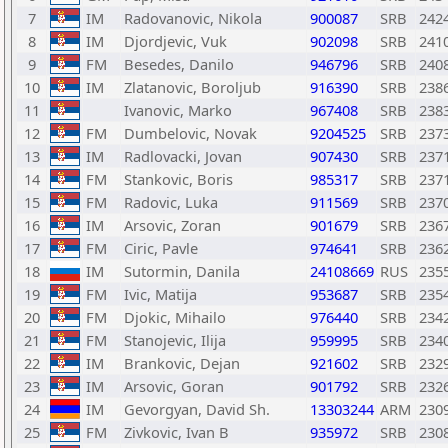
7
IM
Radovanovic, Nikola
900087
SRB
242
8
IM
Djordjevic, Vuk
902098
SRB
241
9
FM
Besedes, Danilo
946796
SRB
240
10
IM
Zlatanovic, Boroljub
916390
SRB
238
11
Ivanovic, Marko
967408
SRB
238
12
FM
Dumbelovic, Novak
9204525
SRB
237
13
IM
Radlovacki, Jovan
907430
SRB
237
14
FM
Stankovic, Boris
985317
SRB
237
15
FM
Radovic, Luka
911569
SRB
237
16
IM
Arsovic, Zoran
901679
SRB
236
17
FM
Ciric, Pavle
974641
SRB
236
18
IM
Sutormin, Danila
24108669
RUS
235
19
FM
Ivic, Matija
953687
SRB
235
20
FM
Djokic, Mihailo
976440
SRB
234
21
FM
Stanojevic, Ilija
959995
SRB
234
22
IM
Brankovic, Dejan
921602
SRB
232
23
IM
Arsovic, Goran
901792
SRB
232
24
IM
Gevorgyan, David Sh.
13303244
ARM
230
25
FM
Zivkovic, Ivan B
935972
SRB
230