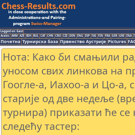
Logged on: Gast
Arabic
ARM
AZE
BIH
BUL
CAT
CHN
CRO
CZE
DEN
ENG
ESP
FAI
FIN
FRA
GER
GRE
INA
I
Почетна
Турнирска база
Првенство Аустрије
Pictures
FA
Нота: Како би смањили р
уносом свих линкова на 
Гоогле-а, Иахоо-а и Цо-а,
старије од две недеље (в
турнира) приказати ће се 
следећу тастер: