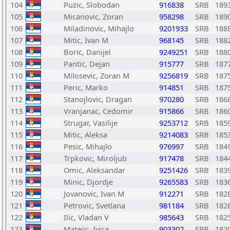
104
Puzic, Slobodan
916838
SRB
189
105
Micanovic, Zoran
958298
SRB
189
106
Miladinovic, Mihajlo
9201933
SRB
188
107
Mitic, Ivan M
968145
SRB
188
108
Boric, Danijel
9249251
SRB
188
109
Pantic, Dejan
915777
SRB
187
110
Milosevic, Zoran M
9256819
SRB
187
111
Peric, Marko
914851
SRB
187
112
Stanojlovic, Dragan
970280
SRB
186
113
Vranjanac, Cedomir
915866
SRB
186
114
Strugar, Vasilije
9253712
SRB
185
115
Mitic, Aleksa
9214083
SRB
185
116
Pesic, Mihajlo
976997
SRB
184
117
Trpkovic, Miroljub
917478
SRB
184
118
Omic, Aleksandar
9251426
SRB
183
119
Minic, Djordje
9265583
SRB
183
120
Jovanovic, Ivan M
912271
SRB
182
121
Petrovic, Svetlana
981184
SRB
182
122
Ilic, Vladan V
985643
SRB
182
123
Matejic, Ivica
903302
SRB
182