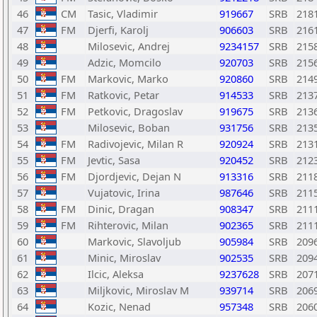
46
CM
Tasic, Vladimir
919667
SRB
218
47
FM
Djerfi, Karolj
906603
SRB
216
48
Milosevic, Andrej
9234157
SRB
215
49
Adzic, Momcilo
920703
SRB
215
50
FM
Markovic, Marko
920860
SRB
214
51
FM
Ratkovic, Petar
914533
SRB
213
52
FM
Petkovic, Dragoslav
919675
SRB
213
53
Milosevic, Boban
931756
SRB
213
54
FM
Radivojevic, Milan R
920924
SRB
213
55
FM
Jevtic, Sasa
920452
SRB
212
56
FM
Djordjevic, Dejan N
913316
SRB
211
57
Vujatovic, Irina
987646
SRB
211
58
FM
Dinic, Dragan
908347
SRB
211
59
FM
Rihterovic, Milan
902365
SRB
211
60
Markovic, Slavoljub
905984
SRB
209
61
Minic, Miroslav
902535
SRB
209
62
Ilcic, Aleksa
9237628
SRB
207
63
Miljkovic, Miroslav M
939714
SRB
206
64
Kozic, Nenad
957348
SRB
206