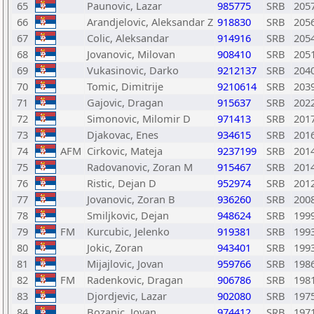
65
Paunovic, Lazar
985775
SRB
205
66
Arandjelovic, Aleksandar Z
918830
SRB
205
67
Colic, Aleksandar
914916
SRB
205
68
Jovanovic, Milovan
908410
SRB
205
69
Vukasinovic, Darko
9212137
SRB
204
70
Tomic, Dimitrije
9210614
SRB
203
71
Gajovic, Dragan
915637
SRB
202
72
Simonovic, Milomir D
971413
SRB
201
73
Djakovac, Enes
934615
SRB
201
74
AFM
Cirkovic, Mateja
9237199
SRB
201
75
Radovanovic, Zoran M
915467
SRB
201
76
Ristic, Dejan D
952974
SRB
201
77
Jovanovic, Zoran B
936260
SRB
200
78
Smiljkovic, Dejan
948624
SRB
199
79
FM
Kurcubic, Jelenko
919381
SRB
199
80
Jokic, Zoran
943401
SRB
199
81
Mijajlovic, Jovan
959766
SRB
198
82
FM
Radenkovic, Dragan
906786
SRB
198
83
Djordjevic, Lazar
902080
SRB
197
84
Bozanic, Jovan
974412
SRB
197