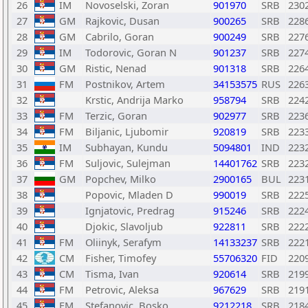
26
IM
Novoselski, Zoran
901970
SRB
230
27
GM
Rajkovic, Dusan
900265
SRB
228
28
GM
Cabrilo, Goran
900249
SRB
227
29
IM
Todorovic, Goran N
901237
SRB
227
30
GM
Ristic, Nenad
901318
SRB
226
31
FM
Postnikov, Artem
34153575
RUS
226
32
Krstic, Andrija Marko
958794
SRB
224
33
FM
Terzic, Goran
902977
SRB
223
34
FM
Biljanic, Ljubomir
920819
SRB
223
35
IM
Subhayan, Kundu
5094801
IND
223
36
FM
Suljovic, Sulejman
14401762
SRB
223
37
GM
Popchev, Milko
2900165
BUL
223
38
Popovic, Mladen D
990019
SRB
222
39
Ignjatovic, Predrag
915246
SRB
222
40
Djokic, Slavoljub
922811
SRB
222
41
FM
Oliinyk, Serafym
14133237
SRB
222
42
CM
Fisher, Timofey
55706320
FID
220
43
CM
Tisma, Ivan
920614
SRB
219
44
FM
Petrovic, Aleksa
967629
SRB
219
45
FM
Stefanovic, Bosko
9212218
SRB
218