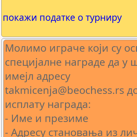
покажи податке о турниру
Молимо играче који су ос
специјалне награде да у 
имејл адресу
takmicenja@beochess.rs д
исплату награда:
- Име и презиме
- Адресу становања из ли