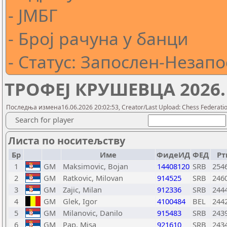
- ЈМБГ
- Број рачуна у банци
- Статус: Запослен-Незап
ТРОФЕЈ КРУШЕВЦА 2026.
Последња измена16.06.2026 20:02:53, Creator/Last Upload: Chess Federation
Search for player
Листа по носитељству
Бр
Име
ФидеИД
ФЕД
Рт
1
GM
Maksimovic, Bojan
14408120
SRB
254
2
GM
Ratkovic, Milovan
914525
SRB
246
3
GM
Zajic, Milan
912336
SRB
244
4
GM
Glek, Igor
4100484
BEL
244
5
GM
Milanovic, Danilo
915483
SRB
243
6
GM
Pap, Misa
921610
SRB
243