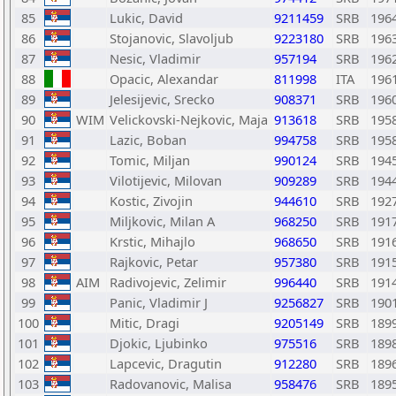
85
Lukic, David
9211459
SRB
196
86
Stojanovic, Slavoljub
9223180
SRB
196
87
Nesic, Vladimir
957194
SRB
196
88
Opacic, Alexandar
811998
ITA
196
89
Jelesijevic, Srecko
908371
SRB
196
90
WIM
Velickovski-Nejkovic, Maja
913618
SRB
195
91
Lazic, Boban
994758
SRB
195
92
Tomic, Miljan
990124
SRB
194
93
Vilotijevic, Milovan
909289
SRB
194
94
Kostic, Zivojin
944610
SRB
192
95
Miljkovic, Milan A
968250
SRB
191
96
Krstic, Mihajlo
968650
SRB
191
97
Rajkovic, Petar
957380
SRB
191
98
AIM
Radivojevic, Zelimir
996440
SRB
191
99
Panic, Vladimir J
9256827
SRB
190
100
Mitic, Dragi
9205149
SRB
189
101
Djokic, Ljubinko
975516
SRB
189
102
Lapcevic, Dragutin
912280
SRB
189
103
Radovanovic, Malisa
958476
SRB
189