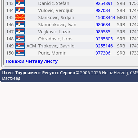
143
Danicic, Stefan
9254891
SRB
175
144
Vulovic, Veroljub
987034
SRB
174
145
Stankovic, Srdjan
15008444
MKD
174
146
Stamenkovic, Ivan
980684
SRB
174
147
Veljkovic, Lazar
986585
SRB
174
148
Obradovic, Uros
9265605
SRB
174
149
ACM
Tripkovic, Gavrilo
9255146
SRB
174
150
Puric, Momir
977306
SRB
173
Покажи читаву листу
Цхесс-Тоурнамент-Ресултс-Сервер
© 2006-2026 Heinz Herzog
, CM
мастхеад