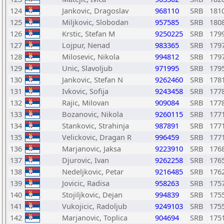
124
Jankovic, Dragoslav
968110
SRB
181
125
Miljkovic, Slobodan
957585
SRB
180
126
Krstic, Stefan M
9250225
SRB
179
127
Lojpur, Nenad
983365
SRB
179
128
Milosevic, Nikola
994812
SRB
179
129
Unic, Slavoljub
971995
SRB
179
130
Jankovic, Stefan N
9262460
SRB
178
131
Ivkovic, Sofija
9243458
SRB
177
132
Rajic, Milovan
909084
SRB
177
133
Bozanovic, Nikola
9260115
SRB
177
134
Stankovic, Strahinja
987891
SRB
177
135
Velickovic, Dragan R
996459
SRB
177
136
Marjanovic, Jaksa
9223910
SRB
176
137
Djurovic, Ivan
9262258
SRB
176
138
Nedeljkovic, Petar
9216485
SRB
176
139
Jovicic, Radisa
958263
SRB
175
140
Stojiljkovic, Dejan
994839
SRB
175
141
Vukojicic, Radoljub
9249103
SRB
175
142
Marjanovic, Toplica
904694
SRB
175