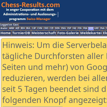
Logged on: Gast
Arabic
ARM
AZE
BIH
BUL
CAT
CHN
CRO
CZE
DEN
ENG
ESP
FAI
FIN
FRA
GER
GRE
INA
I
Home
TurnierDB
Meisterschaft
Foto-Galerie
Meldekartei
El
Hinweis: Um die Serverbel
tägliche Durchforsten aller 
Seiten und mehr) von Goog
reduzieren, werden bei alle
seit 5 Tagen beendet sind d
folgenden Knopf angezeigt