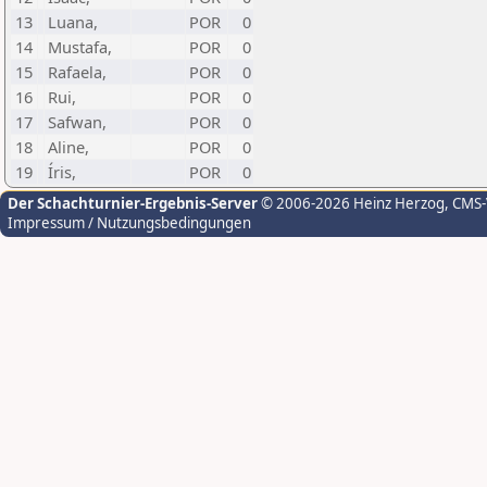
13
Luana,
POR
0
14
Mustafa,
POR
0
15
Rafaela,
POR
0
16
Rui,
POR
0
17
Safwan,
POR
0
18
Aline,
POR
0
19
Íris,
POR
0
Der Schachturnier-Ergebnis-Server
© 2006-2026 Heinz Herzog
, CMS
Impressum / Nutzungsbedingungen