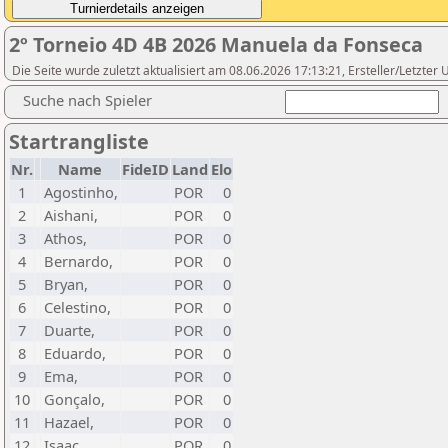
2º Torneio 4D 4B 2026 Manuela da Fonseca
Die Seite wurde zuletzt aktualisiert am 08.06.2026 17:13:21, Ersteller/Letzter
Suche nach Spieler
Startrangliste
Nr.
Name
FideID
Land
Elo
1
Agostinho,
POR
0
2
Aishani,
POR
0
3
Athos,
POR
0
4
Bernardo,
POR
0
5
Bryan,
POR
0
6
Celestino,
POR
0
7
Duarte,
POR
0
8
Eduardo,
POR
0
9
Ema,
POR
0
10
Gonçalo,
POR
0
11
Hazael,
POR
0
12
Isaac,
POR
0