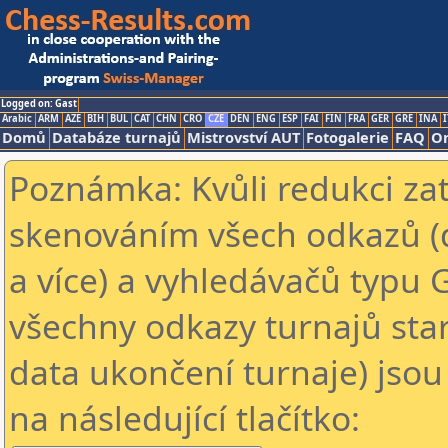
Logged on: Gast
Arabic
ARM
AZE
BIH
BUL
CAT
CHN
CRO
CZE
DEN
ENG
ESP
FAI
FIN
FRA
GER
GRE
INA
I
Domů
Databáze turnajů
Mistrovství AUT
Fotogalerie
FAQ
On
Poznámka: Kvůli redukci za
skenováním všech odkazů (
a více) a vyhledávačů typu 
všechny odkazy turnajů star
data ukončení turnaje) jsou
na následující tlačítko: