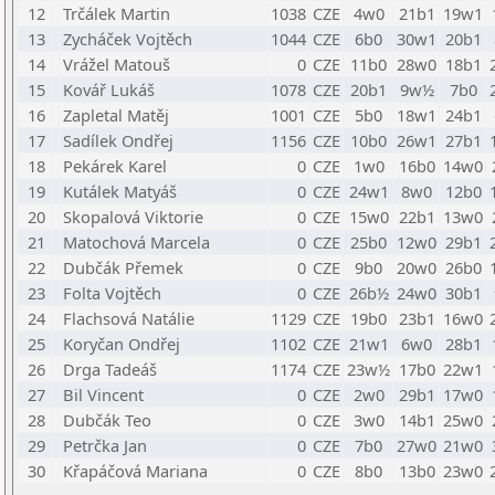
12
Trčálek Martin
1038
CZE
4w0
21b1
19w1
13
Zycháček Vojtěch
1044
CZE
6b0
30w1
20b1
14
Vrážel Matouš
0
CZE
11b0
28w0
18b1
15
Kovář Lukáš
1078
CZE
20b1
9w½
7b0
16
Zapletal Matěj
1001
CZE
5b0
18w1
24b1
17
Sadílek Ondřej
1156
CZE
10b0
26w1
27b1
18
Pekárek Karel
0
CZE
1w0
16b0
14w0
19
Kutálek Matyáš
0
CZE
24w1
8w0
12b0
20
Skopalová Viktorie
0
CZE
15w0
22b1
13w0
21
Matochová Marcela
0
CZE
25b0
12w0
29b1
22
Dubčák Přemek
0
CZE
9b0
20w0
26b0
23
Folta Vojtěch
0
CZE
26b½
24w0
30b1
24
Flachsová Natálie
1129
CZE
19b0
23b1
16w0
25
Koryčan Ondřej
1102
CZE
21w1
6w0
28b1
26
Drga Tadeáš
1174
CZE
23w½
17b0
22w1
27
Bil Vincent
0
CZE
2w0
29b1
17w0
28
Dubčák Teo
0
CZE
3w0
14b1
25w0
29
Petrčka Jan
0
CZE
7b0
27w0
21w0
30
Křapáčová Mariana
0
CZE
8b0
13b0
23w0