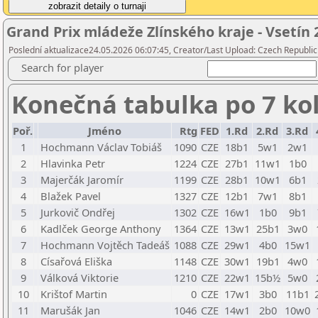
Grand Prix mládeže Zlínského kraje - Vsetín 
Poslední aktualizace24.05.2026 06:07:45, Creator/Last Upload: Czech Republic
Search for player
Konečná tabulka po 7 ko
Poř.
Jméno
Rtg
FED
1.Rd
2.Rd
3.Rd
1
Hochmann Václav Tobiáš
1090
CZE
18b1
5w1
2w1
2
Hlavinka Petr
1224
CZE
27b1
11w1
1b0
3
Majerčák Jaromír
1199
CZE
28b1
10w1
6b1
4
Blažek Pavel
1327
CZE
12b1
7w1
8b1
5
Jurkovič Ondřej
1302
CZE
16w1
1b0
9b1
6
Kadlček George Anthony
1364
CZE
13w1
25b1
3w0
7
Hochmann Vojtěch Tadeáš
1088
CZE
29w1
4b0
15w1
8
Císařová Eliška
1148
CZE
30w1
19b1
4w0
9
Válková Viktorie
1210
CZE
22w1
15b½
5w0
10
Krištof Martin
0
CZE
17w1
3b0
11b1
11
Marušák Jan
1046
CZE
14w1
2b0
10w0