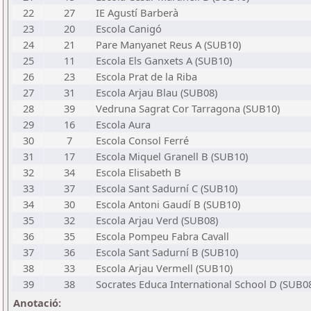
22
27
IE Agustí Barberà
23
20
Escola Canigó
24
21
Pare Manyanet Reus A (SUB10)
25
11
Escola Els Ganxets A (SUB10)
26
23
Escola Prat de la Riba
27
31
Escola Arjau Blau (SUB08)
28
39
Vedruna Sagrat Cor Tarragona (SUB10)
29
16
Escola Aura
30
7
Escola Consol Ferré
31
17
Escola Miquel Granell B (SUB10)
32
34
Escola Elisabeth B
33
37
Escola Sant Sadurní C (SUB10)
34
30
Escola Antoni Gaudí B (SUB10)
35
32
Escola Arjau Verd (SUB08)
36
35
Escola Pompeu Fabra Cavall
37
36
Escola Sant Sadurní B (SUB10)
38
33
Escola Arjau Vermell (SUB10)
39
38
Socrates Educa International School D (SUB0
Anotació: