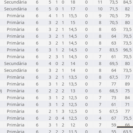
Secundària
6
5
1
0
18
0
11
73,5
84,5
Secundària
6
5
0
1
17
0
10
71,5
82
Primària
6
4
1
1
15,5
0
9
70,5
79
Primària
6
3
2
1
15
0
8
70,5
80
Primària
6
3
2
1
14,5
0
8
65
73,5
Primària
6
3
2
1
14,5
0
8
64
70,5
Primària
6
3
2
1
14,5
0
8
63
73,5
Primària
6
3
1
2
14,5
0
7
83,5
96,5
Primària
6
2
3
1
14,5
0
7
61
70,5
Secundària
6
4
0
2
14
0
8
69,5
80
Secundària
6
3
2
1
14
0
8
64
73,5
Primària
6
3
2
1
13,5
0
8
67,5
77
Primària
6
3
1
2
13,5
0
7
77
89
)
Primària
6
2
2
2
13
0
6
68,5
75
Primària
6
3
1
2
12,5
0
7
73
84
Primària
6
3
1
2
12,5
0
7
61
71
Primària
6
2
1
3
12,5
0
5
67,5
77
Primària
6
2
0
4
12,5
0
4
67
75,5
Primària
6
3
1
2
12
0
7
59
66
Primària
6
2
2
2
11,5
0
6
55
63,5