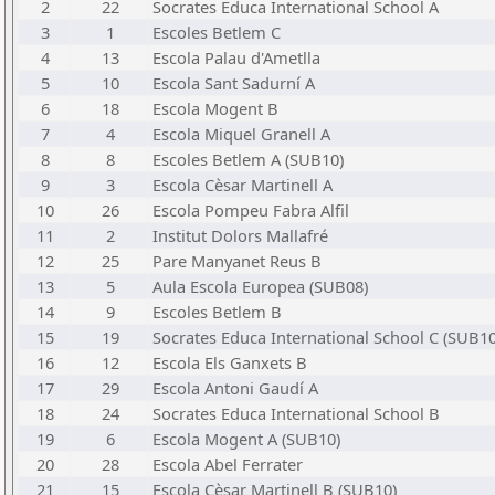
2
22
Socrates Educa International School A
3
1
Escoles Betlem C
4
13
Escola Palau d'Ametlla
5
10
Escola Sant Sadurní A
6
18
Escola Mogent B
7
4
Escola Miquel Granell A
8
8
Escoles Betlem A (SUB10)
9
3
Escola Cèsar Martinell A
10
26
Escola Pompeu Fabra Alfil
11
2
Institut Dolors Mallafré
12
25
Pare Manyanet Reus B
13
5
Aula Escola Europea (SUB08)
14
9
Escoles Betlem B
15
19
Socrates Educa International School C (SUB10
16
12
Escola Els Ganxets B
17
29
Escola Antoni Gaudí A
18
24
Socrates Educa International School B
19
6
Escola Mogent A (SUB10)
20
28
Escola Abel Ferrater
21
15
Escola Cèsar Martinell B (SUB10)