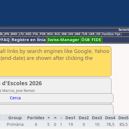
Servert
TA
JPN
MKD
LTU
NED
POL
POR
ROU
RUS
SRB
SVK
SWE
TUR
UKR
VIE
FontSize:11pt
/FAQ
Registre en línia
Swiss-Manager
ÖSB
FIDE
all links by search engines like Google, Yahoo
(end-date) are shown after clicking the
 d'Escoles 2026
ez Marcos, Jose Ramon
Cerca
Group
Partides
+
=
-
Des1
Des2
Des3
Des4
Des
Primària
6
5
0
1
19
0
10
78,5
85,5