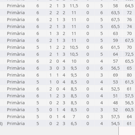
Primària
6
2
1
3
11,5
0
5
58
64,5
Primària
6
2
2
2
11
0
6
63,5
72
Primària
6
2
1
3
11
0
5
67,5
76
Primària
6
2
1
3
11
0
5
65,5
74
Primària
6
1
3
2
11
0
5
63
70
Primària
6
2
1
3
11
0
5
59
67,5
Primària
5
1
2
2
10,5
0
6
61,5
70
Primària
6
2
1
3
10,5
0
5
64
72,5
Primària
6
2
0
4
10
0
4
57
65,5
Primària
6
3
0
3
9,5
0
6
56,5
65
Primària
6
1
1
4
9,5
0
3
69
80
Primària
5
1
0
4
8,5
0
4
53
61,5
Primària
6
2
0
4
8,5
0
4
52,5
61
Primària
6
1
2
3
8,5
0
4
51
57,5
Primària
5
0
2
3
8,5
0
4
48
56,5
Primària
5
0
1
4
8,5
0
3
52
60,5
Primària
5
0
1
4
7
0
3
57,5
64
8)
Primària
5
0
2
3
6,5
0
4
54,5
61