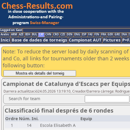
Logged on: Gast
Arabic
ARM
AZE
BIH
BUL
CAT
CHN
CRO
CZE
DEN
ENG
ESP
FAI
FIN
FRA
GER
GRE
INA
I
Inici
Base de dades de torneigs
Campionat AUT
Pictures
P+F
Note: To reduce the server load by daily scanning of 
and Co, all links for tournaments older than 2 weeks 
following button:
Campionat de Catalunya d'Escacs per Equips
Darrera actualització24.05.2026 13:19:10, Creador/Darrera càrrega: Rodrigu
Search for team
Classificació final després de 6 rondes
Ordre
Núm. Ini.
Equip
1
14
Escola Elisabeth A