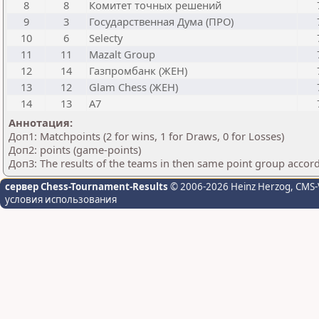
8
8
Комитет точных решений
9
3
Государственная Дума (ПРО)
10
6
Selecty
11
11
Mazalt Group
12
14
Газпромбанк (ЖЕН)
13
12
Glam Chess (ЖЕН)
14
13
А7
Аннотация:
Доп1: Matchpoints (2 for wins, 1 for Draws, 0 for Losses)
Доп2: points (game-points)
Доп3: The results of the teams in then same point group accor
сервер Chess-Tournament-Results
© 2006-2026 Heinz Herzog
, CMS-
условия использования