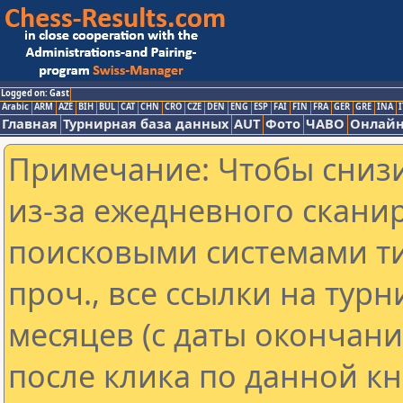
Logged on: Gast
Arabic
ARM
AZE
BIH
BUL
CAT
CHN
CRO
CZE
DEN
ENG
ESP
FAI
FIN
FRA
GER
GRE
INA
I
Главная
Турнирная база данных
AUT
Фото
ЧАВО
Онлайн
Примечание: Чтобы снизи
из-за ежедневного скани
поисковыми системами ти
проч., все ссылки на тур
месяцев (с даты окончан
после клика по данной кн