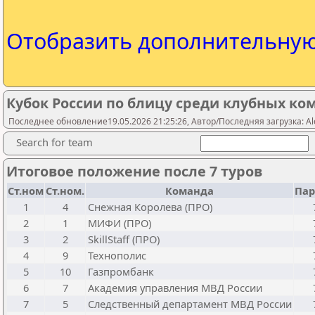
Отобразить дополнительну
Кубок России по блицу среди клубных кома
Последнее обновление19.05.2026 21:25:26, Автор/Последняя загрузка: Al
Search for team
Итоговое положение после 7 туров
Ст.ном
Ст.ном.
Команда
Па
1
4
Снежная Королева (ПРО)
2
1
МИФИ (ПРО)
3
2
SkillStaff (ПРО)
4
9
Технополис
5
10
Газпромбанк
6
7
Академия управления МВД России
7
5
Следственный департамент МВД России