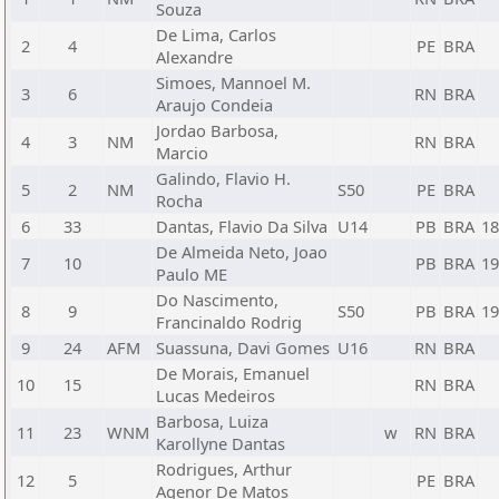
Souza
De Lima, Carlos
2
4
PE
BRA
Alexandre
Simoes, Mannoel M.
3
6
RN
BRA
Araujo Condeia
Jordao Barbosa,
4
3
NM
RN
BRA
Marcio
Galindo, Flavio H.
5
2
NM
S50
PE
BRA
Rocha
6
33
Dantas, Flavio Da Silva
U14
PB
BRA
18
De Almeida Neto, Joao
7
10
PB
BRA
19
Paulo ME
Do Nascimento,
8
9
S50
PB
BRA
19
Francinaldo Rodrig
9
24
AFM
Suassuna, Davi Gomes
U16
RN
BRA
De Morais, Emanuel
10
15
RN
BRA
Lucas Medeiros
Barbosa, Luiza
11
23
WNM
w
RN
BRA
Karollyne Dantas
Rodrigues, Arthur
12
5
PE
BRA
Agenor De Matos