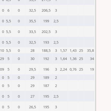
0
6
0
32,5
206,5
3
0
5,5
0
35,5
199
2,5
0
5,5
0
33,5
202,5
3
0
5,5
0
32,5
193
2,5
10
5,5
0
28
188,5
3
1,57
1,43
25
35,8
29
5
0
30
192
3
1,64
1,36
25
34
09
5
0
29,5
196
3
2,24
0,76
25
19
0
5
0
29
189
2
0
5
0
29
187
2
0
5
0
27
195
2,5
0
5
0
26,5
195
3