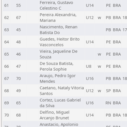
Ferreira, Gustavo
61
55
U14
PE
BRA
Celestino C
Pereira Alexandria,
62
67
U12
w
PB
BRA
18
Mariana
Nascimento, Renan
63
45
PB
BRA
17
Batista Do
Guedes, Heitor Brito
64
48
U14
PE
BRA
Vasconcelos
Vieira, Jaqueline De
65
46
w
PE
BRA
Souza
De Souza Batista,
66
47
U8
w
PE
BRA
Perola Sophie
Araujo, Pedro Igor
67
70
U16
PB
BRA
18
Mendes
Caetano, Nataly Vitoria
68
49
U12
w
SP
BRA
Santos
Cortez, Lucas Gabriel
69
65
U16
RN
BRA
da Silva
Delfino, Miguel
70
68
U14
PB
BRA
18
Arcanjo Brunet
Anastacio, Apolonio