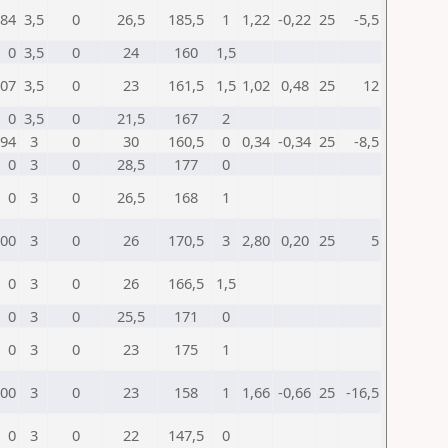
84
3,5
0
26,5
185,5
1
1,22
-0,22
25
-5,5
0
3,5
0
24
160
1,5
07
3,5
0
23
161,5
1,5
1,02
0,48
25
12
0
3,5
0
21,5
167
2
94
3
0
30
160,5
0
0,34
-0,34
25
-8,5
0
3
0
28,5
177
0
0
3
0
26,5
168
1
00
3
0
26
170,5
3
2,80
0,20
25
5
0
3
0
26
166,5
1,5
0
3
0
25,5
171
0
0
3
0
23
175
1
00
3
0
23
158
1
1,66
-0,66
25
-16,5
0
3
0
22
147,5
0