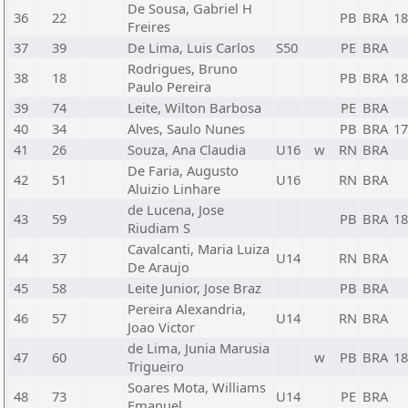
De Sousa, Gabriel H
36
22
PB
BRA
18
Freires
37
39
De Lima, Luis Carlos
S50
PE
BRA
Rodrigues, Bruno
38
18
PB
BRA
18
Paulo Pereira
39
74
Leite, Wilton Barbosa
PE
BRA
40
34
Alves, Saulo Nunes
PB
BRA
17
41
26
Souza, Ana Claudia
U16
w
RN
BRA
De Faria, Augusto
42
51
U16
RN
BRA
Aluizio Linhare
de Lucena, Jose
43
59
PB
BRA
18
Riudiam S
Cavalcanti, Maria Luiza
44
37
U14
RN
BRA
De Araujo
45
58
Leite Junior, Jose Braz
PB
BRA
Pereira Alexandria,
46
57
U14
RN
BRA
Joao Victor
de Lima, Junia Marusia
47
60
w
PB
BRA
18
Trigueiro
Soares Mota, Williams
48
73
U14
PE
BRA
Emanuel