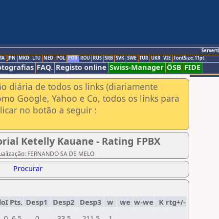
Servert
TA
JPN
MKD
LTU
NED
POL
POR
ROU
RUS
SRB
SVK
SWE
TUR
UKR
VIE
FontSize:11pt
otografias
FAQ.
Registo online
Swiss-Manager
ÖSB
FIDE
ão diária de todos os links (diariamente
omo Google, Yahoo e Co, todos os links para
icar no botão a seguir :
ial Ketelly Kauane - Rating FPBX
 atualização: FERNANDO SA DE MELO
Procurar
loI
Pts.
Desp1
Desp2
Desp3
w
we
w-we
K
rtg+/-
0
6,5
0
33,5
211,5
1