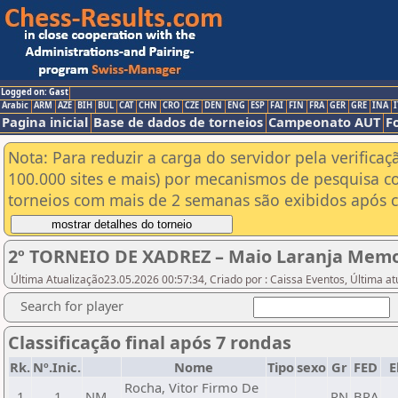
Logged on: Gast
Arabic
ARM
AZE
BIH
BUL
CAT
CHN
CRO
CZE
DEN
ENG
ESP
FAI
FIN
FRA
GER
GRE
INA
I
Pagina inicial
Base de dados de torneios
Campeonato AUT
F
Nota: Para reduzir a carga do servidor pela verificaç
100.000 sites e mais) por mecanismos de pesquisa c
torneios com mais de 2 semanas são exibidos após cl
2º TORNEIO DE XADREZ – Maio Laranja Memor
Última Atualização23.05.2026 00:57:34, Criado por : Caissa Eventos, Última
Search for player
Classificação final após 7 rondas
Rk.
Nº.Inic.
Nome
Tipo
sexo
Gr
FED
E
Rocha, Vitor Firmo De
1
1
NM
RN
BRA