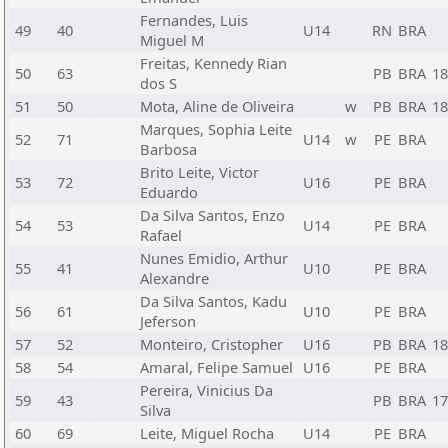
Fernandes, Luis
49
40
U14
RN
BRA
Miguel M
Freitas, Kennedy Rian
50
63
PB
BRA
18
dos S
51
50
Mota, Aline de Oliveira
w
PB
BRA
18
Marques, Sophia Leite
52
71
U14
w
PE
BRA
Barbosa
Brito Leite, Victor
53
72
U16
PE
BRA
Eduardo
Da Silva Santos, Enzo
54
53
U14
PE
BRA
Rafael
Nunes Emidio, Arthur
55
41
U10
PE
BRA
Alexandre
Da Silva Santos, Kadu
56
61
U10
PE
BRA
Jeferson
57
52
Monteiro, Cristopher
U16
PB
BRA
18
58
54
Amaral, Felipe Samuel
U16
PE
BRA
Pereira, Vinicius Da
59
43
PB
BRA
17
Silva
60
69
Leite, Miguel Rocha
U14
PE
BRA