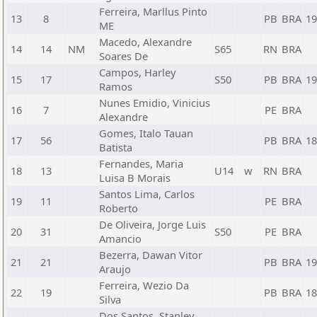
Ferreira, Marllus Pinto
13
8
PB
BRA
19
ME
Macedo, Alexandre
14
14
NM
S65
RN
BRA
Soares De
Campos, Harley
15
17
S50
PB
BRA
19
Ramos
Nunes Emidio, Vinicius
16
7
PE
BRA
Alexandre
Gomes, Italo Tauan
17
56
PB
BRA
18
Batista
Fernandes, Maria
18
13
U14
w
RN
BRA
Luisa B Morais
Santos Lima, Carlos
19
11
PE
BRA
Roberto
De Oliveira, Jorge Luis
20
31
S50
PE
BRA
Amancio
Bezerra, Dawan Vitor
21
21
PB
BRA
19
Araujo
Ferreira, Wezio Da
22
19
PB
BRA
18
Silva
Dos Santos, Stanley