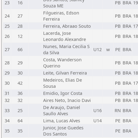
23
16
PB
BRA
19
Souza ME
Filgueiras, Edson
24
27
PB
BRA
18
Ferreira
25
28
Ferreira, Abraao Souto
PB
BRA
17
Lacerda, Jose
26
12
PB
BRA
18
Leonardo Alexandre
Nunes, Maria Cecilia S
27
66
U12
w
PE
BRA
da Silva
Costa, Wanderson
28
29
PB
BRA
18
Querino
29
30
Leite, Gilvan Ferreira
PB
BRA
18
Medeiros, Elias De
30
42
PB
BRA
17
Sousa
31
36
Emidio, Igor Costa
PB
BRA
18
32
32
Aires Neto, Inacio Davi
PB
BRA
18
De Araujo, Daniel
33
25
U16
RN
BRA
Saullo Alves
34
64
Lima, Lucas Alves
U14
PE
BRA
Junior, Jose Guedes
35
35
PE
BRA
Dos Santos