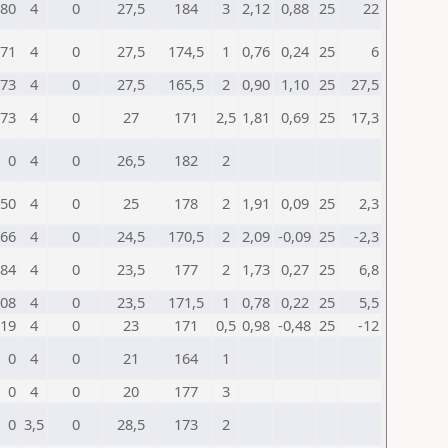
80
4
0
27,5
184
3
2,12
0,88
25
22
71
4
0
27,5
174,5
1
0,76
0,24
25
6
73
4
0
27,5
165,5
2
0,90
1,10
25
27,5
73
4
0
27
171
2,5
1,81
0,69
25
17,3
0
4
0
26,5
182
2
50
4
0
25
178
2
1,91
0,09
25
2,3
66
4
0
24,5
170,5
2
2,09
-0,09
25
-2,3
84
4
0
23,5
177
2
1,73
0,27
25
6,8
08
4
0
23,5
171,5
1
0,78
0,22
25
5,5
19
4
0
23
171
0,5
0,98
-0,48
25
-12
0
4
0
21
164
1
0
4
0
20
177
3
0
3,5
0
28,5
173
2