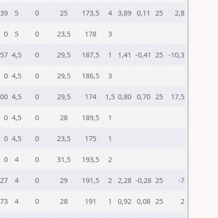
39
5
0
25
173,5
4
3,89
0,11
25
2,8
0
5
0
23,5
178
3
57
4,5
0
29,5
187,5
1
1,41
-0,41
25
-10,3
0
4,5
0
29,5
186,5
3
00
4,5
0
29,5
174
1,5
0,80
0,70
25
17,5
0
4,5
0
28
189,5
1
0
4,5
0
23,5
175
1
0
4
0
31,5
193,5
2
27
4
0
29
191,5
2
2,28
-0,28
25
-7
73
4
0
28
191
1
0,92
0,08
25
2