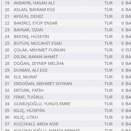
19
AKBAYIR, HASAN ALİ
TUR
0
BA
20
ASLAN, BAYRAM EGE
TUR
0
BA
21
AYGÜN, DENİZ
TUR
0
BA
22
BAKIRCI, EYÜP ENSAR
TUR
0
BA
23
BAYKAR, OZAN
TUR
0
BA
24
BEKTAŞ, HÜSEYİN
TUR
0
BA
25
BÜTÜN, MÜCAHİT ESAD
TUR
0
BA
26
ÇOLAK, MEHMET FURKAN
TUR
0
İS
27
DİLİM, BARAN AHMET
TUR
0
BA
28
DOĞAN, ZEYNEP MELİHA
TUR
0
BA
29
DUMAN, ALİ EGE
TUR
0
BA
30
ELE, MURAT
TUR
0
BA
31
ERDOĞAN, MEHMET SOYKAN
TUR
0
BA
32
ERTÜRK, FATİH
TUR
0
BA
33
FIRAT, TUĞRUL
TUR
0
BA
34
GÜMÜŞOĞLU, YUNUS EMRE
TUR
0
BA
35
KILIÇ, HÜSEYİN
TUR
0
BA
36
KILIÇ, UTKU
TUR
0
BA
37
KÜÇÜKALİ, ARDA ASIR
TUR
0
BA
38
KÜÇÜKALİOĞLU, HAMZA FERHAT
TUR
0
BA