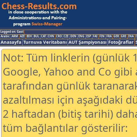
Logged on: Gast
Arabic
ARM
AZE
BIH
BUL
CAT
CHN
CRO
CZE
DEN
ENG
ESP
FAI
FIN
FRA
GER
GRE
INA
I
Anasayfa
Turnuva Veritabanı
AUT Şampiyonası
Fotoğraflar
Not: Tüm linklerin (günlük 1
Google, Yahoo and Co gibi
tarafından günlük taranar
azaltılması için aşağıdaki 
2 haftadan (bitiş tarihi) dah
tüm bağlantılar gösterilir: