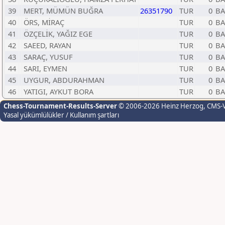
39
MERT, MÜMÜN BUĞRA
26351790
TUR
0
BA
40
ÖRS, MİRAÇ
TUR
0
BA
41
ÖZÇELİK, YAĞIZ EGE
TUR
0
BA
42
SAEED, RAYAN
TUR
0
BA
43
SARAÇ, YUSUF
TUR
0
BA
44
SARI, EYMEN
TUR
0
BA
45
UYGUR, ABDURAHMAN
TUR
0
BA
46
YATIGI, AYKUT BORA
TUR
0
BA
Chess-Tournament-Results-Server
© 2006-2026 Heinz Herzog
, CMS-
Yasal yükümlülükler / Kullanım şartları