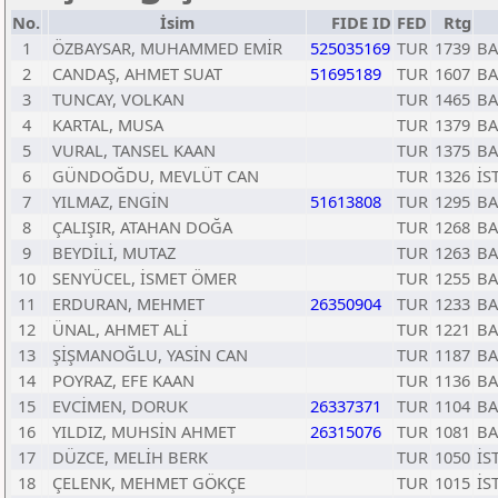
No.
İsim
FIDE ID
FED
Rtg
1
ÖZBAYSAR, MUHAMMED EMİR
525035169
TUR
1739
BA
2
CANDAŞ, AHMET SUAT
51695189
TUR
1607
BA
3
TUNCAY, VOLKAN
TUR
1465
BA
4
KARTAL, MUSA
TUR
1379
BA
5
VURAL, TANSEL KAAN
TUR
1375
BA
6
GÜNDOĞDU, MEVLÜT CAN
TUR
1326
İS
7
YILMAZ, ENGİN
51613808
TUR
1295
BA
8
ÇALIŞIR, ATAHAN DOĞA
TUR
1268
BA
9
BEYDİLİ, MUTAZ
TUR
1263
BA
10
SENYÜCEL, İSMET ÖMER
TUR
1255
BA
11
ERDURAN, MEHMET
26350904
TUR
1233
BA
12
ÜNAL, AHMET ALİ
TUR
1221
BA
13
ŞİŞMANOĞLU, YASİN CAN
TUR
1187
BA
14
POYRAZ, EFE KAAN
TUR
1136
BA
15
EVCİMEN, DORUK
26337371
TUR
1104
BA
16
YILDIZ, MUHSİN AHMET
26315076
TUR
1081
BA
17
DÜZCE, MELİH BERK
TUR
1050
İS
18
ÇELENK, MEHMET GÖKÇE
TUR
1015
İS