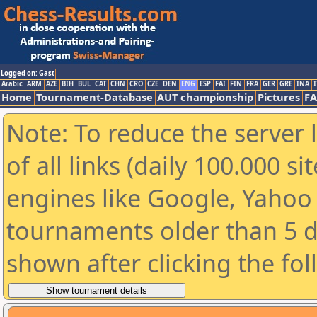
Logged on: Gast
Arabic
ARM
AZE
BIH
BUL
CAT
CHN
CRO
CZE
DEN
ENG
ESP
FAI
FIN
FRA
GER
GRE
INA
I
Home
Tournament-Database
AUT championship
Pictures
F
Note: To reduce the server 
of all links (daily 100.000 s
engines like Google, Yahoo a
tournaments older than 5 d
shown after clicking the fo