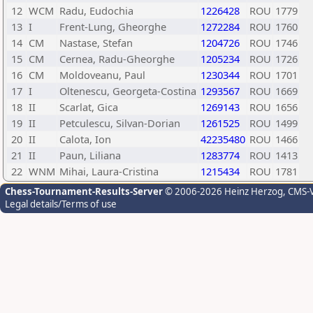
12
WCM
Radu, Eudochia
1226428
ROU
1779
13
I
Frent-Lung, Gheorghe
1272284
ROU
1760
14
CM
Nastase, Stefan
1204726
ROU
1746
15
CM
Cernea, Radu-Gheorghe
1205234
ROU
1726
16
CM
Moldoveanu, Paul
1230344
ROU
1701
17
I
Oltenescu, Georgeta-Costina
1293567
ROU
1669
18
II
Scarlat, Gica
1269143
ROU
1656
19
II
Petculescu, Silvan-Dorian
1261525
ROU
1499
20
II
Calota, Ion
42235480
ROU
1466
21
II
Paun, Liliana
1283774
ROU
1413
22
WNM
Mihai, Laura-Cristina
1215434
ROU
1781
Chess-Tournament-Results-Server
© 2006-2026 Heinz Herzog
, CMS-
Legal details/Terms of use