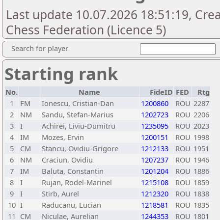
Last update 10.07.2026 18:51:19, Cre
Chess Federation (Licence 5)
Search for player
Starting rank
No.
Name
FideID
FED
Rtg
1
FM
Ionescu, Cristian-Dan
1200860
ROU
2287
2
NM
Sandu, Stefan-Marius
1202723
ROU
2206
3
I
Achirei, Liviu-Dumitru
1235095
ROU
2023
4
IM
Mozes, Ervin
1200151
ROU
1998
5
CM
Stancu, Ovidiu-Grigore
1212133
ROU
1951
6
NM
Craciun, Ovidiu
1207237
ROU
1946
7
IM
Baluta, Constantin
1201204
ROU
1886
8
I
Rujan, Rodel-Marinel
1215108
ROU
1859
9
I
Stirb, Aurel
1212320
ROU
1838
10
I
Raducanu, Lucian
1218581
ROU
1835
11
CM
Niculae, Aurelian
1244353
ROU
1801