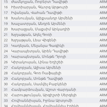
15
Ժամկոչյան, Ռոբերտ Դավիթի
ARM
16
Իխտիարյան, Գևորգ Արթուրի
ARM
17
Իվանյան, Վահան Դավիթի
ARM
18
Խանումյան, Ալեքսանդր Արմենի
ARM
19
Խաչատրյան, Անդրե Արմենի
ARM
20
Խարաջյան, Մաքսիմ Արկադիի
ARM
21
Խլղաթյան, Ադել Գոռի
ARM
22
Խլղաթյան, Լեա Վիգենի
ARM
23
Կադեյան, Մելանյա Գագիկի
ARM
24
Կարապետյան, Արեն Դավիթի
ARM
25
Կարապետյան, Մոնթե Դրոյի
ARM
26
Կիրակոսյան, Լինա Եղիշեի
ARM
27
Հակոբյան, Ալիսա Արմենի
ARM
28
Հակոբյան, Գոռ Ռաֆայելի
ARM
29
Հակոբյան, Մոնթե Դավիթի
ARM
30
Հակոբյան, Սամվել Բաբկենի
ARM
31
Համբարձումյան, Աշոտ Վարդանի
ARM
32
Հարությունյան, Արգիշտի Սերգեյի
ARM
33
Հովհաննիսյան, Իլոնա Արտյոմի
ARM
34
Հովհաննիսյան, Հովհաննես Էրիկի
ARM