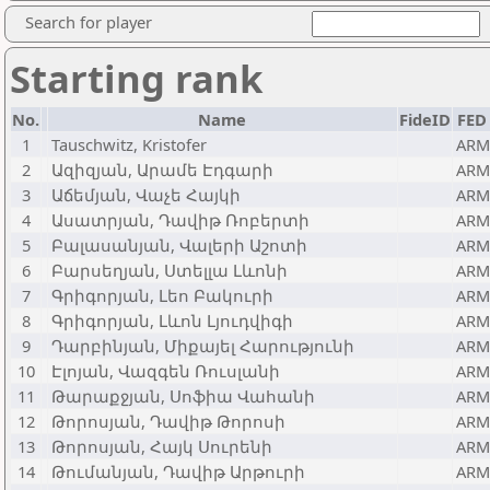
Search for player
Starting rank
No.
Name
FideID
FED
1
Tauschwitz, Kristofer
ARM
2
Ազիզյան, Արամե Էդգարի
ARM
3
Աճեմյան, Վաչե Հայկի
ARM
4
Ասատրյան, Դավիթ Ռոբերտի
ARM
5
Բալասանյան, Վալերի Աշոտի
ARM
6
Բարսեղյան, Ստելլա Լևոնի
ARM
7
Գրիգորյան, Լեո Բակուրի
ARM
8
Գրիգորյան, Լևոն Լյուդվիգի
ARM
9
Դարբինյան, Միքայել Հարությունի
ARM
10
Էլոյան, Վազգեն Ռուսլանի
ARM
11
Թարաքջյան, Սոֆիա Վահանի
ARM
12
Թորոսյան, Դավիթ Թորոսի
ARM
13
Թորոսյան, Հայկ Սուրենի
ARM
14
Թումանյան, Դավիթ Արթուրի
ARM