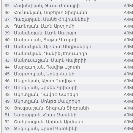
35
Հովսեփյան, Թևոս Ժիրայրի
ARM
36
Հունանյան, Ռոբերտ Տիգրանի
ARM
37
Ղազարյան, Մանե Հովհաննեսի
ARM
38
Ղևոնդյան, Լևոն Արտյոմի
ARM
39
Մակվեցյան, Լևոն Սաշայի
ARM
40
Մանասյան, Տաթև Գևորգի
ARM
41
Մանուկյան, Ալբերտ Անդրանիկի
ARM
42
Մանուկյան, Դանիել Էդուարդի
ARM
43
Մանուսաջյան, Մարկ Վալերիի
ARM
44
Մարգարյան, Դավիթ Աշոտի
ARM
45
Մարտիկյան, Արեգ Հայկի
ARM
46
Մելքոնյան, Աշոտ Դավիթի
ARM
47
Միրզոյան, Արմեն Գրիգորի
ARM
48
Մկրտչյան, Դավիթ Նարեկի
ARM
49
Մկրտչյան, Մոնթե Մավրիկի
ARM
50
Յուզբաշյան, Տիգրան Տիգրանի
ARM
51
Նազարյան, Հրաչ Զավենի
ARM
52
Շահբազյան, Արիան Արմանի
ARM
53
Ջոզիկյան, Արամ Գառնիկի
ARM