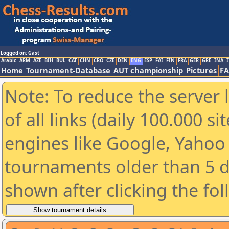
Logged on: Gast
Arabic
ARM
AZE
BIH
BUL
CAT
CHN
CRO
CZE
DEN
ENG
ESP
FAI
FIN
FRA
GER
GRE
INA
I
Home
Tournament-Database
AUT championship
Pictures
F
Note: To reduce the server 
of all links (daily 100.000 s
engines like Google, Yahoo a
tournaments older than 5 d
shown after clicking the fo