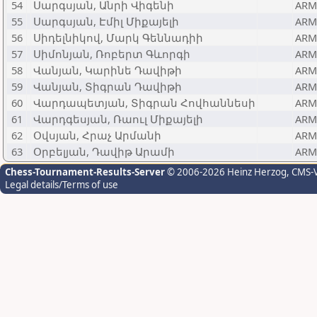
54
Սարգսյան, Անրի Վիգենի
ARM
55
Սարգսյան, Էմիլ Միքայելի
ARM
56
Սիդելնիկով, Մարկ Գեննադիի
ARM
57
Սիմոնյան, Ռոբերտ Գևորգի
ARM
58
Վանյան, Կարինե Դավիթի
ARM
59
Վանյան, Տիգրան Դավիթի
ARM
60
Վարդապետյան, Տիգրան Հովհաննեսի
ARM
61
Վարդգեսյան, Ռաուլ Միքայելի
ARM
62
Օվսյան, Հրաչ Արմանի
ARM
63
Օրբելյան, Դավիթ Արամի
ARM
Chess-Tournament-Results-Server
© 2006-2026 Heinz Herzog
, CMS-
Legal details/Terms of use