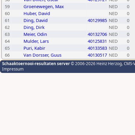
59
Groenewegen, Max
NED
0
60
Huber, David
NED
0
61
Ding, David
40129985
NED
0
62
Ding, Dirk
NED
0
63
Meier, Odin
40132706
NED
0
64
Mulder, Lars
40125831
NED
0
65
Puri, Kabir
40133583
NED
0
66
Van Dorsser, Guus
40130517
NED
0
Schaaktoernooi-resultaten server
© 2006-2026 Heinz Herzog
, CMS-
Impressum