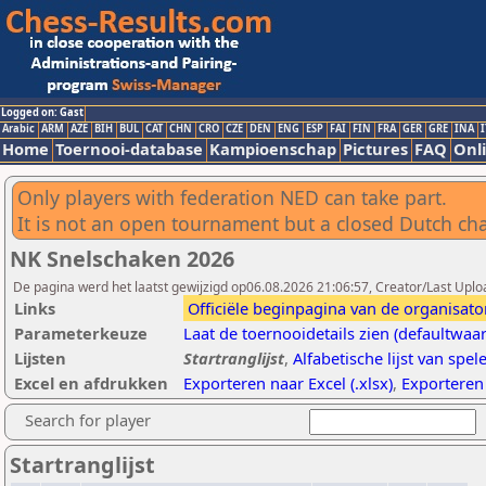
Logged on: Gast
Arabic
ARM
AZE
BIH
BUL
CAT
CHN
CRO
CZE
DEN
ENG
ESP
FAI
FIN
FRA
GER
GRE
INA
I
Home
Toernooi-database
Kampioenschap
Pictures
FAQ
Onli
Only players with federation NED can take part.
It is not an open tournament but a closed Dutch c
NK Snelschaken 2026
De pagina werd het laatst gewijzigd op06.08.2026 21:06:57, Creator/Last Uploa
Links
Officiële beginpagina van de organisato
Parameterkeuze
Laat de toernooidetails zien (defaultwaa
Lijsten
Startranglijst
,
Alfabetische lijst van spel
Excel en afdrukken
Exporteren naar Excel (.xlsx)
,
Exporteren
Search for player
Startranglijst