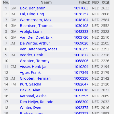
No.
Naam
FideID
FED
RtgI
1
GM
Bok, Benjamin
1017063
NED
2633
2
IM
Lai, Hing Ting
1038257
NED
2608
3
GM
Warmerdam, Max
1048104
NED
2584
4
GM
Beerdsen, Thomas
1030108
NED
2552
5
GM
Vrolijk, Liam
1048333
NED
2528
6
GM
Van Den Doel, Erik
1003720
NED
2510
7
IM
De Winter, Arthur
1069020
NED
2505
8
Van Batenburg, Mees
1078259
NED
2392
9
IM
Vedder, Henk
1002872
NED
2318
10
Grooten, Tommy
1068806
NED
2226
11
CM
Visser, Henk-Jan
1010204
NED
2194
12
Agter, Frank
1017349
NED
2179
13
IM
Grooten, Herman
1000330
NED
2142
14
FM
Kurt, Sascha
1082647
NED
2120
15
Bakija, Alan
1068016
NED
2072
16
Katpatal, Akshaj
1072595
NED
2069
17
Den Heijer, Rolinde
1068300
NED
2032
18
Winter, Sven
1092375
NED
2016
19
Brokaar, Joey
1045253
NED
1992