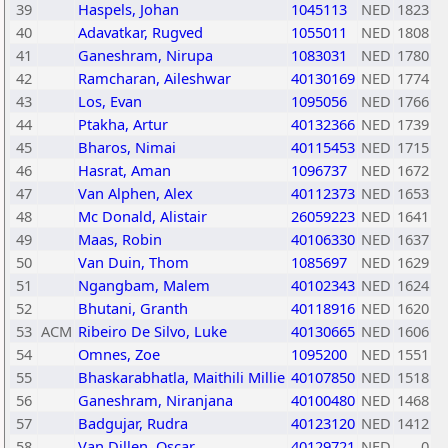
39
Haspels, Johan
1045113
NED
1823
40
Adavatkar, Rugved
1055011
NED
1808
41
Ganeshram, Nirupa
1083031
NED
1780
42
Ramcharan, Aileshwar
40130169
NED
1774
43
Los, Evan
1095056
NED
1766
44
Ptakha, Artur
40132366
NED
1739
45
Bharos, Nimai
40115453
NED
1715
46
Hasrat, Aman
1096737
NED
1672
47
Van Alphen, Alex
40112373
NED
1653
48
Mc Donald, Alistair
26059223
NED
1641
49
Maas, Robin
40106330
NED
1637
50
Van Duin, Thom
1085697
NED
1629
51
Ngangbam, Malem
40102343
NED
1624
52
Bhutani, Granth
40118916
NED
1620
53
ACM
Ribeiro De Silvo, Luke
40130665
NED
1606
54
Omnes, Zoe
1095200
NED
1551
55
Bhaskarabhatla, Maithili Millie
40107850
NED
1518
56
Ganeshram, Niranjana
40100480
NED
1468
57
Badgujar, Rudra
40123120
NED
1412
58
Van Dillen, Oscar
40129721
NED
0