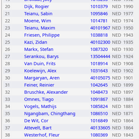
20
Dijk, Rogier
1010379
NED
1990
21
Teianu, Sabin
1095846
NED
1977
22
Moene, Wim
1014781
NED
1974
23
Teianu, Maxim
40101967
NED
1950
24
Friesen, Philippe
1038818
NED
1943
25
Kazi, Zidan
40102300
NED
1935
26
Markx, Stefan
1087320
NED
1930
27
Serankou, Barys
13504444
NED
1924
28
Van Duin, Frits
1018914
NED
1908
29
Koelewijn, Alex
1031643
NED
1902
30
Margaryan, Aren
40105075
NED
1901
31
Feiner, Reinier
1042645
NED
1899
32
Bruschke, Alexander
1048473
NED
1897
33
Omnes, Tiago
1091867
NED
1884
34
Vogels, Mathijs
1085824
NED
1881
35
Ngangbam, Chingthang
1086510
NED
1871
36
De Wit, Cor
1016849
NED
1864
37
Attevelt, Bart
40133605
NED
1864
38
Westerhof, Fleur
1080369
NED
1843