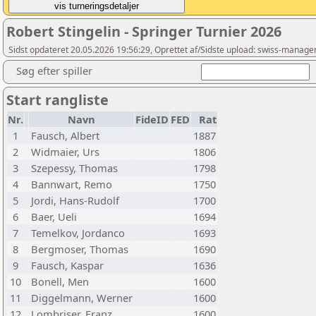
Robert Stingelin - Springer Turnier 2026
Sidst opdateret 20.05.2026 19:56:29, Oprettet af/Sidste upload: swiss-manag
Søg efter spiller
Start rangliste
Nr.
Navn
FideID
FED
Rat
1
Fausch, Albert
1887
2
Widmaier, Urs
1806
3
Szepessy, Thomas
1798
4
Bannwart, Remo
1750
5
Jordi, Hans-Rudolf
1700
6
Baer, Ueli
1694
7
Temelkov, Jordanco
1693
8
Bergmoser, Thomas
1690
9
Fausch, Kaspar
1636
10
Bonell, Men
1600
11
Diggelmann, Werner
1600
12
Lombriser, Franz
1600