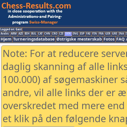
Logged on: Gast
Arabic
ARM
AZE
BIH
BUL
CAT
CHN
CRO
CZE
DEN
ENG
ESP
FAI
FIN
FRA
GER
GRE
INA
I
Hjem
Turneringsdatabase
Østrigske mesterskab
Fotos
FAQ 
Note: For at reducere serv
daglig skanning af alle link
100.000) af søgemaskiner 
andre, vil alle links der er 
overskredet med mere end to
et klik på den følgende kna