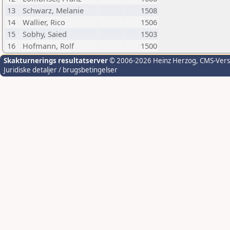
13
Schwarz, Melanie
1508
14
Wallier, Rico
1506
15
Sobhy, Saied
1503
16
Hofmann, Rolf
1500
Skakturnerings resultatserver
© 2006-2026 Heinz Herzog
, CMS-Ver
Juridiske detaljer / brugsbetingelser