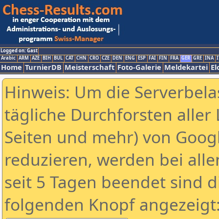
Logged on: Gast
Arabic
ARM
AZE
BIH
BUL
CAT
CHN
CRO
CZE
DEN
ENG
ESP
FAI
FIN
FRA
GER
GRE
INA
I
Home
TurnierDB
Meisterschaft
Foto-Galerie
Meldekartei
El
Hinweis: Um die Serverbela
tägliche Durchforsten aller 
Seiten und mehr) von Goog
reduzieren, werden bei alle
seit 5 Tagen beendet sind d
folgenden Knopf angezeigt