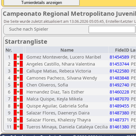
Campeonato Regional Metropolitano Juvenil
Die Seite wurde zuletzt aktualisiert am 13.06.2026 05:05:45, Ersteller/Letzte
Suche nach Spieler
Startrangliste
Nr.
Name
FideID
La
1
Gomez Monteverde, Lucero Maribel
81454589
P
2
Angeles Castillo, Nhara Valentina
81453744
P
3
Callupe Matias, Rebeca Victoria
81422580
P
4
Camones Pacheco, Silvana Wendy
81483848
P
5
Chen Oliveros, Sofia
81492740
P
6
Hernandez Diaz, Tais Esther
81460228
P
7
Malca Quispe, Keyla Mikela
81487070
P
8
Quispe Aguilar, Gabriela Sofia
81489455
P
9
Salazar Flores, Daenerys Daira
81487380
P
10
Salazar Flores, Khalessy Thayra
81487371
P
11
Tueros Minaya, Daniela Cataleya Cecilia
81461380
P