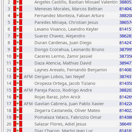
2
Angeles Castillo, Bastian Missael Valentin
38805
3
Meneses Morales, Marcos Beltran
81404
4
Fernandez Monteza, Fabian Arturo
38820
5
Paredes Minaya, Christian Jesus
38657
6
Levano Vivanco, Leandro Keyler
81415
7
Suarez Chavez, Alejandro
38628
8
Duran Cardenas, Juan Diego
81424
9
Dongo Ccorahua, Leonardo Bruno
38799
10
Caceres Lermo, Zamir Jassiel
38735
11
Daza Atencia, Mathias David
38947
12
Laynes Arevalo, Fernando Benjamin
81408
13
AFM
Dergan Lobos, Ian Neyef
38743
14
Oropeza Ortega, Jacob Tiziano
81435
15
AFM
Pareja Pacco, Rodrigo Andre
38820
16
Rojas Raraz, John Arick
81426
17
AFM
Gavilan Cabrera, Juan Pablo Xavier
81422
18
Zegarra Castaneda, Oliver Mateo
81402
19
Pomalaza Yataco, Fabrizzio Omar
81438
20
Salazar Flores, Adiel Jesus
38649
21
Diaz Chacon, Martin Jean Luc
81416