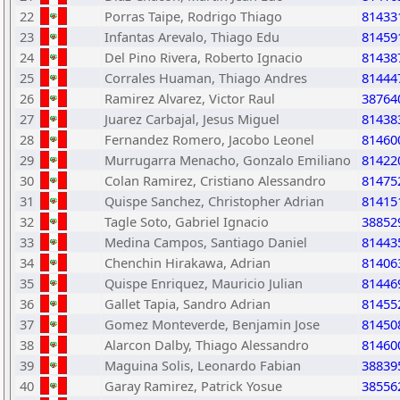
22
Porras Taipe, Rodrigo Thiago
81433
23
Infantas Arevalo, Thiago Edu
81459
24
Del Pino Rivera, Roberto Ignacio
81438
25
Corrales Huaman, Thiago Andres
81444
26
Ramirez Alvarez, Victor Raul
38764
27
Juarez Carbajal, Jesus Miguel
81438
28
Fernandez Romero, Jacobo Leonel
81460
29
Murrugarra Menacho, Gonzalo Emiliano
81422
30
Colan Ramirez, Cristiano Alessandro
81475
31
Quispe Sanchez, Christopher Adrian
81415
32
Tagle Soto, Gabriel Ignacio
38852
33
Medina Campos, Santiago Daniel
81443
34
Chenchin Hirakawa, Adrian
81406
35
Quispe Enriquez, Mauricio Julian
81446
36
Gallet Tapia, Sandro Adrian
81455
37
Gomez Monteverde, Benjamin Jose
81450
38
Alarcon Dalby, Thiago Alessandro
81460
39
Maguina Solis, Leonardo Fabian
38839
40
Garay Ramirez, Patrick Yosue
38556