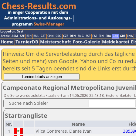
Logged on: Gast
Arabic
ARM
AZE
BIH
BUL
CAT
CHN
CRO
CZE
DEN
ENG
ESP
FAI
FIN
FRA
GER
GRE
INA
I
Home
TurnierDB
Meisterschaft
Foto-Galerie
Meldekartei
El
Hinweis: Um die Serverbelastung durch das tägliche D
Seiten und mehr) von Google, Yahoo und Co zu reduz
bereits seit 5 Tagen beendet sind die Links erst dur
Campeonato Regional Metropolitano Juvenil 
Die Seite wurde zuletzt aktualisiert am 14.06.2026 22:43:18, Ersteller/Letzte
Suche nach Spieler
Startrangliste
Nr.
Name
Fid
1
Vilca Contreras, Dante Ivan
38539