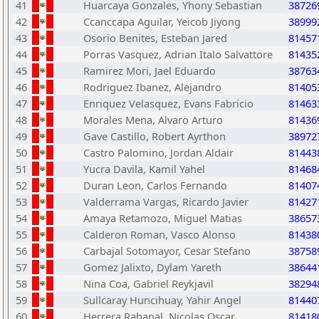
41
Huarcaya Gonzales, Yhony Sebastian
38726
42
Ccanccapa Aguilar, Yeicob Jiyong
38999
43
Osorio Benites, Esteban Jared
81457
44
Porras Vasquez, Adrian Italo Salvattore
81435
45
Ramirez Mori, Jael Eduardo
38763
46
Rodriguez Ibanez, Alejandro
81405
47
Enriquez Velasquez, Evans Fabricio
81463
48
Morales Mena, Alvaro Arturo
81436
49
Gave Castillo, Robert Ayrthon
38972
50
Castro Palomino, Jordan Aldair
81443
51
Yucra Davila, Kamil Yahel
81468
52
Duran Leon, Carlos Fernando
81407
53
Valderrama Vargas, Ricardo Javier
81427
54
Amaya Retamozo, Miguel Matias
38657
55
Calderon Roman, Vasco Alonso
81438
56
Carbajal Sotomayor, Cesar Stefano
38758
57
Gomez Jalixto, Dylam Yareth
38644
58
Nina Coa, Gabriel Reykjavil
38294
59
Sullcaray Huncihuay, Yahir Angel
81440
60
Herrera Rabanal, Nicolas Oscar
81418