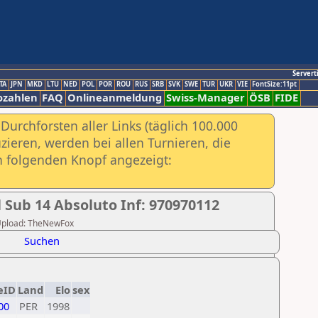
Servert
TA
JPN
MKD
LTU
NED
POL
POR
ROU
RUS
SRB
SVK
SWE
TUR
UKR
VIE
FontSize:11pt
ozahlen
FAQ
Onlineanmeldung
Swiss-Manager
ÖSB
FIDE
urchforsten aller Links (täglich 100.000
ieren, werden bei allen Turnieren, die
ch folgenden Knopf angezeigt:
Sub 14 Absoluto Inf: 970970112
r Upload: TheNewFox
Suchen
eID
Land
Elo
sex
00
PER
1998