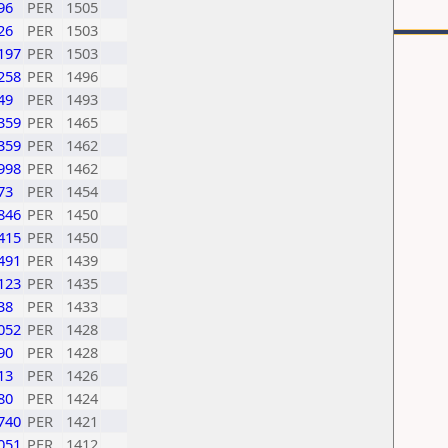
96
PER
1505
26
PER
1503
197
PER
1503
258
PER
1496
49
PER
1493
359
PER
1465
359
PER
1462
998
PER
1462
73
PER
1454
846
PER
1450
415
PER
1450
491
PER
1439
123
PER
1435
38
PER
1433
052
PER
1428
90
PER
1428
13
PER
1426
80
PER
1424
740
PER
1421
051
PER
1412