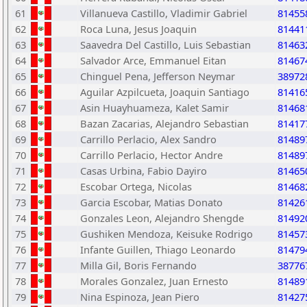
61
Villanueva Castillo, Vladimir Gabriel
81455
62
Roca Luna, Jesus Joaquin
81441
63
Saavedra Del Castillo, Luis Sebastian
81463
64
Salvador Arce, Emmanuel Eitan
81467
65
Chinguel Pena, Jefferson Neymar
38972
66
Aguilar Azpilcueta, Joaquin Santiago
81416
67
Asin Huayhuameza, Kalet Samir
81468
68
Bazan Zacarias, Alejandro Sebastian
81417
69
Carrillo Perlacio, Alex Sandro
81489
70
Carrillo Perlacio, Hector Andre
81489
71
Casas Urbina, Fabio Dayiro
81465
72
Escobar Ortega, Nicolas
81468
73
Garcia Escobar, Matias Donato
81426
74
Gonzales Leon, Alejandro Shengde
81492
75
Gushiken Mendoza, Keisuke Rodrigo
81457
76
Infante Guillen, Thiago Leonardo
81479
77
Milla Gil, Boris Fernando
38776
78
Morales Gonzalez, Juan Ernesto
81489
79
Nina Espinoza, Jean Piero
81427