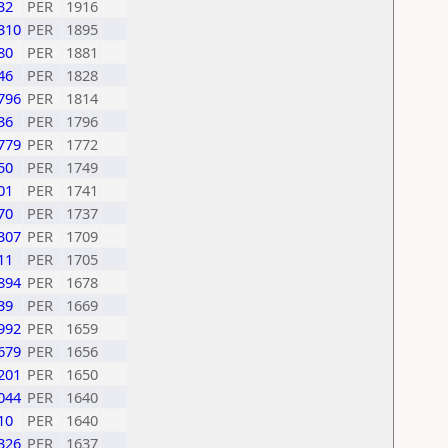
32
PER
1916
310
PER
1895
80
PER
1881
46
PER
1828
796
PER
1814
36
PER
1796
779
PER
1772
50
PER
1749
01
PER
1741
70
PER
1737
307
PER
1709
11
PER
1705
894
PER
1678
39
PER
1669
992
PER
1659
679
PER
1656
201
PER
1650
044
PER
1640
10
PER
1640
326
PER
1637