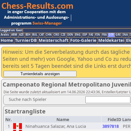
Logged on: Gast
Arabic
ARM
AZE
BIH
BUL
CAT
CHN
CRO
CZE
DEN
ENG
ESP
FAI
FIN
FRA
GER
GRE
INA
I
Home
TurnierDB
Meisterschaft
Foto-Galerie
Meldekartei
El
Hinweis: Um die Serverbelastung durch das tägliche D
Seiten und mehr) von Google, Yahoo und Co zu reduz
bereits seit 5 Tagen beendet sind die Links erst dur
Campeonato Regional Metropolitano Juvenil
Die Seite wurde zuletzt aktualisiert am 14.06.2026 22:43:36, Ersteller/Letzte
Suche nach Spieler
Startrangliste
Nr.
Name
FideID
Lan
1
Ninahuanca Salazar, Ana Lucia
3897818
PER