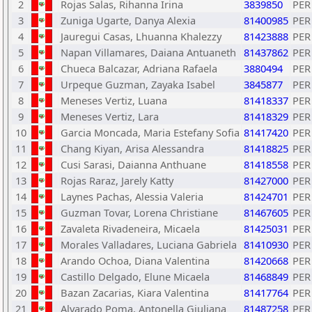
2
Rojas Salas, Rihanna Irina
3839850
PER
3
Zuniga Ugarte, Danya Alexia
81400985
PER
4
Jauregui Casas, Lhuanna Khalezzy
81423888
PER
5
Napan Villamares, Daiana Antuaneth
81437862
PER
6
Chueca Balcazar, Adriana Rafaela
3880494
PER
7
Urpeque Guzman, Zayaka Isabel
3845877
PER
8
Meneses Vertiz, Luana
81418337
PER
9
Meneses Vertiz, Lara
81418329
PER
10
Garcia Moncada, Maria Estefany Sofia
81417420
PER
11
Chang Kiyan, Arisa Alessandra
81418825
PER
12
Cusi Sarasi, Daianna Anthuane
81418558
PER
13
Rojas Raraz, Jarely Katty
81427000
PER
14
Laynes Pachas, Alessia Valeria
81424701
PER
15
Guzman Tovar, Lorena Christiane
81467605
PER
16
Zavaleta Rivadeneira, Micaela
81425031
PER
17
Morales Valladares, Luciana Gabriela
81410930
PER
18
Arando Ochoa, Diana Valentina
81420668
PER
19
Castillo Delgado, Elune Micaela
81468849
PER
20
Bazan Zacarias, Kiara Valentina
81417764
PER
21
Alvarado Poma, Antonella Giuliana
81487258
PER