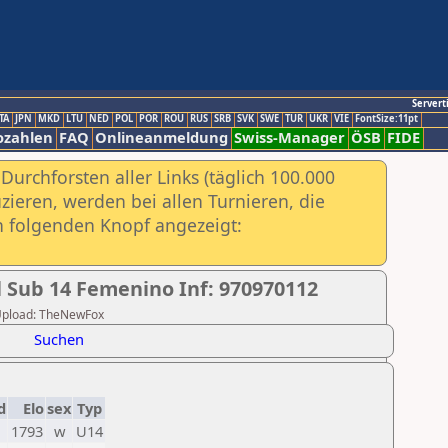
Servert
TA
JPN
MKD
LTU
NED
POL
POR
ROU
RUS
SRB
SVK
SWE
TUR
UKR
VIE
FontSize:11pt
ozahlen
FAQ
Onlineanmeldung
Swiss-Manager
ÖSB
FIDE
urchforsten aller Links (täglich 100.000
ieren, werden bei allen Turnieren, die
ch folgenden Knopf angezeigt:
 Sub 14 Femenino Inf: 970970112
r Upload: TheNewFox
Suchen
d
Elo
sex
Typ
1793
w
U14