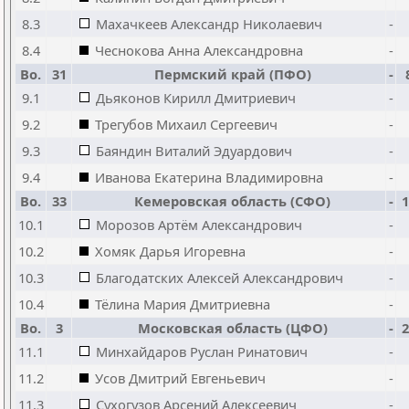
8.3
Махачкеев Александр Николаевич
-
8.4
Чеснокова Анна Александровна
-
Bo.
31
Пермский край (ПФО)
-
9.1
Дьяконов Кирилл Дмитриевич
-
9.2
Трегубов Михаил Сергеевич
-
9.3
Баяндин Виталий Эдуардович
-
9.4
Иванова Екатерина Владимировна
-
Bo.
33
Кемеровская область (СФО)
-
1
10.1
Морозов Артём Александрович
-
10.2
Хомяк Дарья Игоревна
-
10.3
Благодатских Алексей Александрович
-
10.4
Тёлина Мария Дмитриевна
-
Bo.
3
Московская область (ЦФО)
-
2
11.1
Минхайдаров Руслан Ринатович
-
11.2
Усов Дмитрий Евгеньевич
-
11.3
Сухогузов Арсений Алексеевич
-