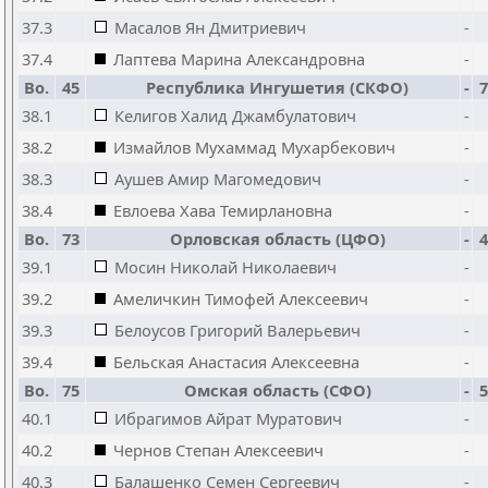
37.3
Масалов Ян Дмитриевич
-
37.4
Лаптева Марина Александровна
-
Bo.
45
Республика Ингушетия (СКФО)
-
7
38.1
Келигов Халид Джамбулатович
-
38.2
Измайлов Мухаммад Мухарбекович
-
38.3
Аушев Амир Магомедович
-
38.4
Евлоева Хава Темирлановна
-
Bo.
73
Орловская область (ЦФО)
-
4
39.1
Мосин Николай Николаевич
-
39.2
Амеличкин Тимофей Алексеевич
-
39.3
Белоусов Григорий Валерьевич
-
39.4
Бельская Анастасия Алексеевна
-
Bo.
75
Омская область (СФО)
-
5
40.1
Ибрагимов Айрат Муратович
-
40.2
Чернов Степан Алексеевич
-
40.3
Балашенко Семен Сергеевич
-