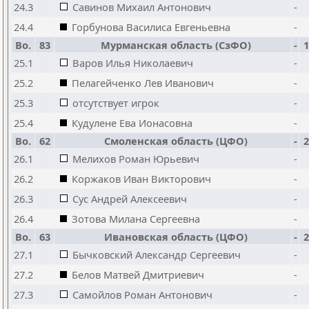
24.3
Савинов Михаил Антонович
-
24.4
Горбунова Василиса Евгеньевна
-
Bo.
83
Мурманская область (СзФО)
-
1
25.1
Варов Илья Николаевич
-
25.2
Пелагейченко Лев Иванович
-
25.3
отсутствует игрок
-
25.4
Кудулене Ева Ионасовна
-
Bo.
62
Смоленская область (ЦФО)
-
2
26.1
Мелихов Роман Юрьевич
-
26.2
Коржаков Иван Викторович
-
26.3
Сус Андрей Алексеевич
-
26.4
Зотова Милана Сергеевна
-
Bo.
63
Ивановская область (ЦФО)
-
2
27.1
Бычковский Александр Сергеевич
-
27.2
Белов Матвей Дмитриевич
-
27.3
Самойлов Роман Антонович
-