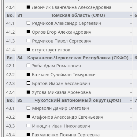
40.4
Леончик Евангелина Александровна
-
Bo.
81
Томская область (СФО)
-
6
41.1
Редчиков Александр Сергеевич
-
41.2
Орлов Егор Александрович
-
41.3
Редчиков Павел Сергеевич
-
41.4
отсутствует игрок
-
Bo.
84
Карачаево-Черкесская Республика (СКФО)
-
6
42.1
Экба Адам Романович
-
42.2
Батчаев Сулейман Тимурович
-
42.3
Братов Имран Бесланович
-
42.4
Хутова Микаэла Арсеновна
-
Bo.
85
Чукотский автономный округ (ДФО)
-
7
43.1
Мирзоян Дамир Олегович
-
43.2
Агафонов Александр Евгеньевич
-
43.3
Инюцин Иван Николаевич
-
43.4
Рахманенко Полина Сергеевна
-