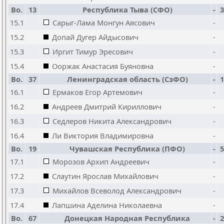
Bo.
13
Республика Тыва (СФО)
-
3
15.1
Сарыг-Лама Монгун Аясович
-
15.2
Допай Дугер Айдысович
-
15.3
Иргит Тимур Эресович
-
15.4
Ооржак Анастасия Буяновна
-
Bo.
37
Ленинградская область (СзФО)
-
1
16.1
Ермаков Егор Артемович
-
16.2
Андреев Дмитрий Кириллович
-
16.3
Седлеров Никита Александрович
-
16.4
Ли Виктория Владимировна
-
Bo.
19
Чувашская Республика (ПФО)
-
5
17.1
Морозов Архип Андреевич
-
17.2
Слаутин Ярослав Михайлович
-
17.3
Михайлов Всеволод Александрович
-
17.4
Лапшина Аделина Николаевна
-
Bo.
67
Донецкая Народная Республика
-
2