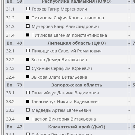
Bo.
59
Республика Калмыкия (ЮФО)
-
4
31.1
Горяев Тагир Мергенович
-
31.2
Питинова София Константиновна
-
31.3
Мучеряев Баир Александрович
-
31.4
Питинова Евгения Константиновна
-
Bo.
49
Липецкая область (ЦФО)
-
7
32.1
Пильщиков Савелий Романович
-
32.2
Зыков Демид Витальевич
-
32.3
Сухинин Серафим Юрьевич
-
32.4
Зыкова Злата Витальевна
-
Bo.
79
Запорожская область
-
5
33.1
Танасийчук Даниил Вадимович
-
33.2
Танасийчук Никита Вадимович
-
33.3
Медведь Артем Евгеньевич
-
33.4
Настюк Виктория Витальевна
-
Bo.
47
Камчатский край (ДФО)
-
6
34.1
Сабиров Руслан Рустемович
-