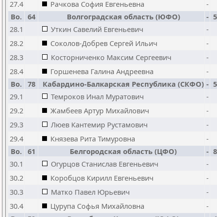
27.4
Рачкова София Евгеньевна
-
Bo.
64
Волгоградская область (ЮФО)
-
5
28.1
Уткин Савелий Евгеньевич
-
28.2
Соколов-Добрев Сергей Ильич
-
28.3
Косторниченко Максим Сергеевич
-
28.4
Горшенева Галина Андреевна
-
Bo.
78
Кабардино-Балкарская Республика (СКФО)
-
5
29.1
Темроков Инал Муратович
-
29.2
Жамбеев Артур Михайлович
-
29.3
Люев Кантемир Рустамович
-
29.4
Князева Рита Тимуровна
-
Bo.
61
Белгородская область (ЦФО)
-
8
30.1
Огурцов Станислав Евгеньевич
-
30.2
Коробцов Кирилл Евгеньевич
-
30.3
Матко Павел Юрьевич
-
30.4
Цурупа Софья Михайловна
-