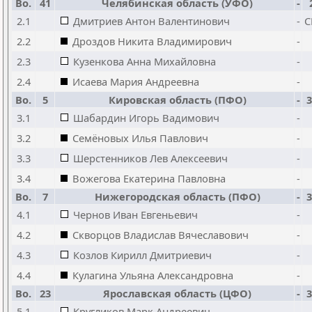
Bo.
41
Челябинская область (УФО)
-
2.1
Дмитриев Антон Валентинович
-
C
2.2
Дроздов Никита Владимирович
-
2.3
Кузенкова Анна Михайловна
-
2.4
Исаева Мария Андреевна
-
Bo.
5
Кировская область (ПФО)
-
3
3.1
Шабардин Игорь Вадимович
-
3.2
Семёновых Илья Павлович
-
3.3
Шерстенников Лев Алексеевич
-
3.4
Вожегова Екатерина Павловна
-
Bo.
7
Нижегородская область (ПФО)
-
3
4.1
Чернов Иван Евгеньевич
-
4.2
Скворцов Владислав Вячеславович
-
4.3
Козлов Кирилл Дмитриевич
-
4.4
Кулагина Ульяна Александровна
-
Bo.
23
Ярославская область (ЦФО)
-
3
5.1
Кругликов Марк Андреевич
-