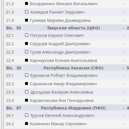
21.2
Бондаренко Михаил Витальевич
-
21.3
Ахмедов Рахмет Заурович
-
21.4
Гулиева Мариям Джавидовна
-
Bo.
55
Тверская область (ЦФО)
-
2
22.1
Петухов Кирилл Олегович
-
22.2
Сердцев Андрей Дмитриевич
-
22.3
Гусев Александр Дмитриевич
-
22.4
Карнаухова Ксения Анатольевна
-
Bo.
39
Республика Хакасия (СФО)
-
5
23.1
Бурнаков Роберт Владимирович
-
23.2
Саражаков Амир Владимирович
-
23.3
Дроздова Валерия Алексеевна
-
23.4
Карамчакова Яна Геннадьевна
-
Bo.
87
Республика Мордовия (ПФО)
-
4
24.1
Трусов Евгений Александрович
-
24.2
Калинкин Макар Сергеевич
-