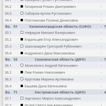
34.2
Татаринов Роман Дмитриевич
-
34.3
Сабиров Артем Рустемович
-
34.4
Плотникова Полина Денисовна
-
Bo.
51
Калининградская область (СзФО)
-
7
35.1
Нефедов Михаил Валерьевич
-
35.2
Ендальцев Егор Александрович
-
35.3
Шахназарян Григорий Рубенович
-
35.4
Андриенко Дана Максимовна
-
Bo.
53
Сахалинская область (ДФО)
-
7
36.1
Моисеенко Андрей Евгеньевич
-
36.2
Лим Роман Николаевич
-
36.3
Круглова Марина Артёмовна
-
36.4
Башева Дана Евгеньевна
-
Bo.
71
Костромская область (ЦФО)
-
4
37.1
Харченко Мирон Александрович
-
37.2
Исаев Святослав Алексеевич
-