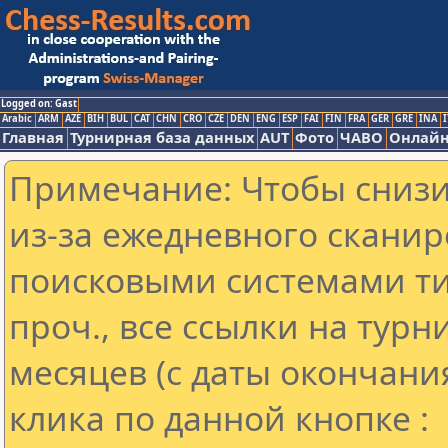
Logged on: Gast
Arabic
ARM
AZE
BIH
BUL
CAT
CHN
CRO
CZE
DEN
ENG
ESP
FAI
FIN
FRA
GER
GRE
INA
I
Главная
Турнирная база данных
AUT
Фото
ЧАВО
Онлайн
Примечание: Чтобы снизит
из-за ежедневного сканир
поисковыми системами ти
проч., все ссылки на тур
месяцев (с даты окончани
клика по данной кнопке :