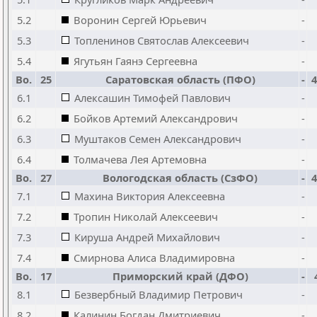
5.2
Воронин Сергей Юрьевич
-
5.3
Топленинов Святослав Алексеевич
-
5.4
Ягутьян Гаянэ Сергеевна
-
Bo.
25
Саратовская область (ПФО)
-
4
6.1
Алексашин Тимофей Павлович
-
6.2
Бойков Артемий Александрович
-
6.3
Муштаков Семен Александрович
-
6.4
Толмачева Лея Артемовна
-
Bo.
27
Вологодская область (СзФО)
-
4
7.1
Махина Виктория Алексеевна
-
7.2
Тропин Николай Алексеевич
-
7.3
Кируша Андрей Михайлович
-
7.4
Смирнова Алиса Владимировна
-
Bo.
17
Приморский край (ДФО)
-
8.1
Безвербный Владимир Петрович
-
8.2
Калинин Богдан Дмитриевич
-