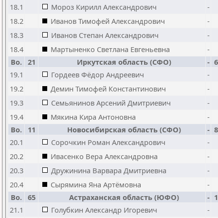
18.1
Мороз Кирилл Александрович
-
18.2
Иванов Тимофей Александрович
-
18.3
Иванов Степан Александрович
-
18.4
Мартыненко Светлана Евгеньевна
-
Bo.
21
Иркутская область (СФО)
-
6
19.1
Гордеев Фёдор Андреевич
-
19.2
Демин Тимофей Константинович
-
19.3
Семьянинов Арсений Дмитриевич
-
19.4
Мякина Кира Антоновна
-
Bo.
11
Новосибирская область (СФО)
-
8
20.1
Сорочкин Роман Александрович
-
20.2
Ивасенко Вера Александровна
-
20.3
Дружинина Варвара Дмитриевна
-
20.4
Сырямина Яна Артёмовна
-
Bo.
65
Астраханская область (ЮФО)
-
1
21.1
Голубкин Александр Игоревич
-