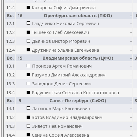
11.4
Кокарева Софья Дмитриевна
-
Bo.
16
Оренбургская область (ПФО)
-
12.1
Гладченко Николай Сергеевич
-
12.2
Тыщенко Глеб Алексеевич
-
12.3
Дьячков Виктор Игоревич
-
12.4
Дружинина Ульяна Евгеньевна
-
Bo.
15
Владимирская область (ЦФО)
-
3
13.1
Проноза Артем Романович
-
13.2
Разумов Дмитрий Александрович
-
13.3
Заводцов Денис Сергеевич
-
13.4
Радушинская Светлана Константиновна
-
Bo.
9
Санкт-Петербург (СзФО)
-
3
14.1
Латыпов Марк Евгеньевич
-
14.2
Зотов Владимир Владимирович
-
14.3
Зиверт Лев Романович
-
14.4
Сенина София Алексеевна
-