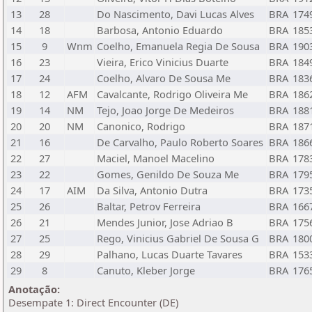
13
28
Do Nascimento, Davi Lucas Alves
BRA
174
14
18
Barbosa, Antonio Eduardo
BRA
185
15
9
Wnm
Coelho, Emanuela Regia De Sousa
BRA
190
16
23
Vieira, Erico Vinicius Duarte
BRA
184
17
24
Coelho, Alvaro De Sousa Me
BRA
183
18
12
AFM
Cavalcante, Rodrigo Oliveira Me
BRA
186
19
14
NM
Tejo, Joao Jorge De Medeiros
BRA
188
20
20
NM
Canonico, Rodrigo
BRA
187
21
16
De Carvalho, Paulo Roberto Soares
BRA
186
22
27
Maciel, Manoel Macelino
BRA
178
23
22
Gomes, Genildo De Souza Me
BRA
179
24
17
AIM
Da Silva, Antonio Dutra
BRA
173
25
26
Baltar, Petrov Ferreira
BRA
166
26
21
Mendes Junior, Jose Adriao B
BRA
175
27
25
Rego, Vinicius Gabriel De Sousa G
BRA
180
28
29
Palhano, Lucas Duarte Tavares
BRA
153
29
8
Canuto, Kleber Jorge
BRA
176
Anotação:
Desempate 1: Direct Encounter (DE)