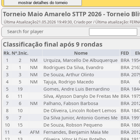
Torneio Maio Amarelo STTP 2026 - Torneio Bli
Última Atualização21.05.2026 19:49:30, Criado por / Última atualização: F
Search for player
Classificação final após 9 rondas
Rk.
Nº.Inic.
Nome
FED
El
1
2
NM
Urquiza, Marcello De Albuquerque
BRA
195
2
1
NM
Rodrigues Da Silva, Evandro
BRA
216
3
3
NM
De Souza, Arthur Olinto
BRA
207
4
5
NM
Tajuja, Rodrigo Macedo
BRA
5
19
Gomes, Andre Luis Bernardino
BRA
184
6
11
Silva, Alysson Danylo De Freitas Me
BRA
197
7
6
NM
Palhano, Fabson Barbosa
BRA
201
8
10
De Oliveira, Lincoln Robert Lemos
BRA
184
9
7
Da Silva Junior, Antonio Gomes Me
BRA
199
10
15
De Souza, Robson Pequeno
BRA
186
11
4
AFM
Fernandes, Benjamin Maia Me
BRA
201
12
13
Oliveira, Vitor H Dias Botelho
BRA
191