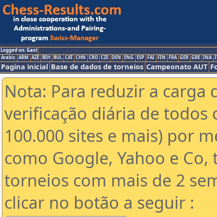
Logged on: Gast
Arabic
ARM
AZE
BIH
BUL
CAT
CHN
CRO
CZE
DEN
ENG
ESP
FAI
FIN
FRA
GER
GRE
INA
I
Pagina inicial
Base de dados de torneios
Campeonato AUT
F
Nota: Para reduzir a carga 
verificação diária de todos 
100.000 sites e mais) por 
como Google, Yahoo e Co, t
torneios com mais de 2 se
clicar no botão a seguir :