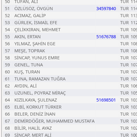
50
TUFAN, ALİ
TUR
11
51
ÖZLÜSÖZ, ÖVGÜN
34597840
TUR
11
52
ACIMAZ, GALİP
TUR
11
53
GÜRLEK, İSMAİL EFE
TUR
11
54
ÇELİKKIRAN, MEHMET
TUR
10
55
AKIN, ERTAN
51676788
TUR
10
56
YILMAZ, ŞAHİN EGE
TUR
10
57
MEŞE, TOPRAK
TUR
10
58
SİNCAP, YUNUS EMRE
TUR
10
59
GENEL, TUNA
TUR
10
60
KUŞ, TURAN
TUR
10
61
TUNA, RAMAZAN TUĞRA
TUR
10
62
AYDIN, ALİ
TUR
10
63
UZUNEL, POYRAZ MİRAÇ
TUR
10
64
KIZILKAYA, ŞULENAZ
51698501
TUR
10
65
ELBİ, KORKUT TÜRKER
TUR
10
66
BELER, DENİZ İNAN
TUR
10
67
DEMİRDÖĞER, MUHAMMED MUSTAFA
TUR
10
68
BİLİR, HALİL AYAZ
TUR
10
69
SİNCAP, MERT ALİ
TUR
10