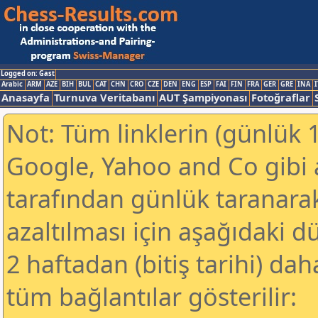
Logged on: Gast
Arabic
ARM
AZE
BIH
BUL
CAT
CHN
CRO
CZE
DEN
ENG
ESP
FAI
FIN
FRA
GER
GRE
INA
I
Anasayfa
Turnuva Veritabanı
AUT Şampiyonası
Fotoğraflar
Not: Tüm linklerin (günlük 1
Google, Yahoo and Co gibi
tarafından günlük taranar
azaltılması için aşağıdaki 
2 haftadan (bitiş tarihi) dah
tüm bağlantılar gösterilir: