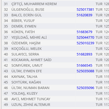
31
ÇİFTÇİ, MUHARREM KEREM
TUR
12
32
ÜLGENOĞLU, BUSE
525017381
TUR
12
33
BALCI, ECRİN GÜL
51620839
TUR
12
34
BİBER, YUSUF
TUR
12
35
DEMİR, EYMEN
TUR
12
36
KÖKEN, FATİH
51683679
TUR
12
37
YEŞİLDAĞ, MİHRİ ALİ
525044770
TUR
12
38
ÖZDEMİR, HAŞİM
525010239
TUR
12
39
KOÇOĞLU, MELEK
TUR
12
40
SULAYICI, SERRA
51682893
TUR
12
41
KOCAKAYA, AHMET SAİD
TUR
12
42
SOMYÜREK, UMUT
51666545
TUR
11
43
ÜLTAY, EYMEN EFE
525035088
TUR
11
44
KAYNAK, TALHA
TUR
11
45
SOYTÜRK, KAĞAN
TUR
11
46
ÜLTAY, NUMAN BARAN
525035096
TUR
11
47
YOLDAŞ, KUZEY
TUR
11
48
AVCI, MEHMET TUNCAY
TUR
11
49
UZUN, ZİHNİ ALTEMUR
TUR
11