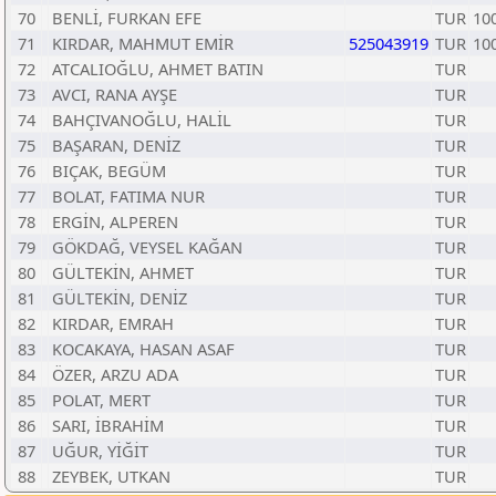
70
BENLİ, FURKAN EFE
TUR
10
71
KIRDAR, MAHMUT EMİR
525043919
TUR
10
72
ATCALIOĞLU, AHMET BATIN
TUR
73
AVCI, RANA AYŞE
TUR
74
BAHÇIVANOĞLU, HALİL
TUR
75
BAŞARAN, DENİZ
TUR
76
BIÇAK, BEGÜM
TUR
77
BOLAT, FATIMA NUR
TUR
78
ERGİN, ALPEREN
TUR
79
GÖKDAĞ, VEYSEL KAĞAN
TUR
80
GÜLTEKİN, AHMET
TUR
81
GÜLTEKİN, DENİZ
TUR
82
KIRDAR, EMRAH
TUR
83
KOCAKAYA, HASAN ASAF
TUR
84
ÖZER, ARZU ADA
TUR
85
POLAT, MERT
TUR
86
SARI, İBRAHİM
TUR
87
UĞUR, YİĞİT
TUR
88
ZEYBEK, UTKAN
TUR