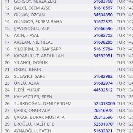
11
GÖKSOY, MİRZA ZEKİ
51683768
TUR
14
12
BALCI, ECEM AYŞE
51618567
TUR
14
13
GÜNAY, ÖZCAN
34504850
TUR
14
14
GÜNGÖR, EKREM BAHA
51672375
TUR
14
15
ÇAVUŞOĞLU, ALP
51666596
TUR
14
16
AKIN, HAYAL
51682702
TUR
14
17
ARSLAN, NİL HİLAL
51698285
TUR
14
18
YILDIRIM, BURAK SARP
51619784
TUR
14
19
KARABULUT, ABDULLAH
34532951
TUR
14
20
YILANCI, DORUK
TUR
13
21
ORDU, BEKİR
TUR
13
22
SULAYICI, SARE
51682982
TUR
13
23
ÜNLÜ, AZRA
51682974
TUR
13
24
İLERİ, YUSUF
44532512
TUR
13
25
KAHVECİLER, EREN
TUR
13
26
TÜRKDOĞAN, DENİZ ERDEM
525013009
TUR
13
27
ÇARIK, ONUR ALP
26316978
TUR
13
28
ÇAKAR, BURAK MUSTAFA
26313596
TUR
13
29
EROĞLU, HALİT EFE
525018701
TUR
12
30
AYNAOĞLU, FATİH
51692821
TUR
12