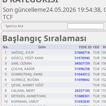
Son güncelleme24.05.2026 19:54:38, O
TCF
Sporcu Ara
Başlangıç Sıralaması
No.
İsim
FIDE ID
FED
R
1
SAĞDIÇ, EYÜP
51668718
TUR
15
2
GÖZCÜ, YİĞİT KAAN
51676940
TUR
15
3
SARI, ÖZKAN
34507159
TUR
15
4
ÇULHA, KADİR
51696258
TUR
15
5
ZÜMRÜTBAŞ, EMRE
51644312
TUR
15
6
GÜRBÜZ, BUĞRA
51699842
TUR
15
7
ÇEVİK, AHMET YİĞİT
TUR
15
8
CALKAN, MERT
26337100
TUR
15
9
ERTEKİN, AHMETHAN
51688301
TUR
15
10
KOPARAN, UMUT
51692830
TUR
15