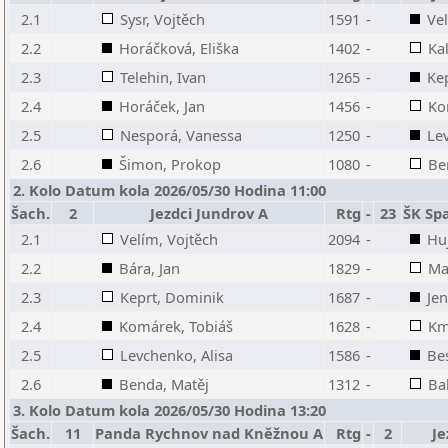
2.1
Sysr, Vojtěch
1591
-
Vel
2.2
Horáčková, Eliška
1402
-
Ka
2.3
Telehin, Ivan
1265
-
Ke
2.4
Horáček, Jan
1456
-
Ko
2.5
Nesporá, Vanessa
1250
-
Le
2.6
Šimon, Prokop
1080
-
Be
2. Kolo Datum kola 2026/05/30 Hodina 11:00
Šach.
2
Jezdci Jundrov A
Rtg
-
23
ŠK Sp
2.1
Velím, Vojtěch
2094
-
Hu
2.2
Bára, Jan
1829
-
Ma
2.3
Keprt, Dominik
1687
-
Jen
2.4
Komárek, Tobiáš
1628
-
Km
2.5
Levchenko, Alisa
1586
-
Bes
2.6
Benda, Matěj
1312
-
Ba
3. Kolo Datum kola 2026/05/30 Hodina 13:20
Šach.
11
Panda Rychnov nad Kněžnou A
Rtg
-
2
Je