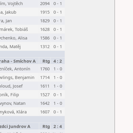
ím, Vojtěch
2094
0 - 1
la, Jakub
1915
0 - 1
a, Jan
1829
0 - 1
márek, Tobiáš
1628
0 - 1
vchenko, Alisa
1586
0 - 1
nda, Matěj
1312
0 - 1
raha - Smíchov A
Rtg
4 : 2
zníček, Antonín
1760
1 - 0
wlings, Benjamin
1714
1 - 0
loud, Josef
1611
1 - 0
ník, Filip
1527
0 - 1
tvynov, Natan
1642
1 - 0
nyková, Klára
1607
0 - 1
zdci Jundrov A
Rtg
2 : 4