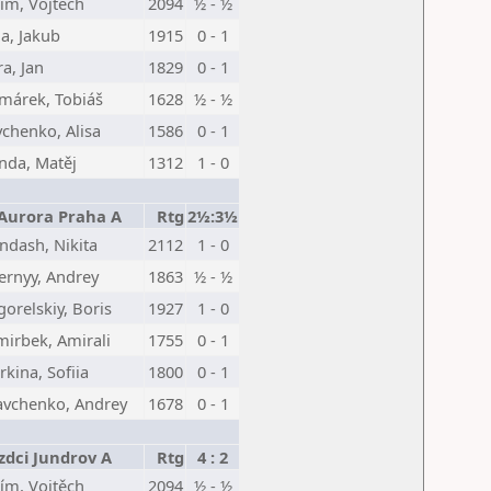
ím, Vojtěch
2094
½ - ½
la, Jakub
1915
0 - 1
a, Jan
1829
0 - 1
márek, Tobiáš
1628
½ - ½
vchenko, Alisa
1586
0 - 1
nda, Matěj
1312
1 - 0
Aurora Praha A
Rtg
2½:3½
indash, Nikita
2112
1 - 0
ernyy, Andrey
1863
½ - ½
orelskiy, Boris
1927
1 - 0
mirbek, Amirali
1755
0 - 1
kina, Sofiia
1800
0 - 1
avchenko, Andrey
1678
0 - 1
zdci Jundrov A
Rtg
4 : 2
ím, Vojtěch
2094
½ - ½