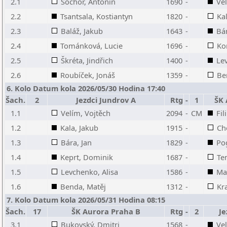
2.1
Sochor, Antonín
1690
-
Vel
2.2
Tsantsala, Kostiantyn
1820
-
Ka
2.3
Baláž, Jakub
1643
-
Bár
2.4
Tománková, Lucie
1696
-
Ko
2.5
Škréta, Jindřich
1400
-
Le
2.6
Roubíček, Jonáš
1359
-
Be
6. Kolo Datum kola 2026/05/30 Hodina 17:40
Šach.
2
Jezdci Jundrov A
Rtg
-
1
ŠK 
1.1
Velím, Vojtěch
2094
-
CM
Fil
1.2
Kala, Jakub
1915
-
Ch
1.3
Bára, Jan
1829
-
Pog
1.4
Keprt, Dominik
1687
-
Te
1.5
Levchenko, Alisa
1586
-
Mar
1.6
Benda, Matěj
1312
-
Kr
7. Kolo Datum kola 2026/05/31 Hodina 08:15
Šach.
17
ŠK Aurora Praha B
Rtg
-
2
Je
3.1
Bukovský, Dmitri
1568
-
Vel