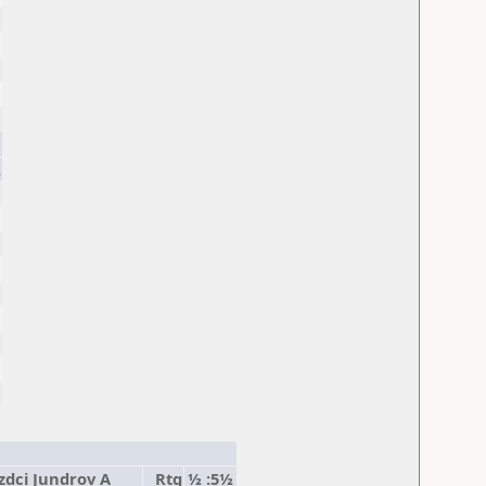
.
zdci Jundrov A
Rtg
½ :5½