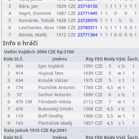
3
Bára, Jan
1829
CZE
23716150
1
1
1
1
1
1
1
4
Keprt, Dominik
1687
CZE
23771445
1
1
0
0
1
5
Komárek, Tobiáš
1628
CZE
23726970
1
1
1
½
0
6
Levchenko, Alisa
1586
CZE
23760311
1
½
1
1
1
0
0
1
7
Benda, Matěj
1312
CZE
23771364
1
1
1
0
0
0
0
1
Info o hráči
Velím Vojtěch 2094 CZE Rp:2160
Kolo
St.č.
Jméno
Rtg
FED
Body
Výsl.
Šach
1
464
Sysr Vojtěch
1591
CZE
5
s ½
1
2
414
Hujová Tess
1639
CZE
5
w 1
1
3
434
Kroulík Václav
1975
CZE
5
s 1
1
4
174
Pozníček Antonín
1760
CZE
4,5
w 1
1
5
57
Sochor Antonín
1690
CZE
6
s ½
1
6
470
CM
Filindash Nikita
2112
CZE
7
w 1
1
7
476
Bukovský Dmitri
1568
CZE
4,5
s ½
1
8
119
Boff Ondřej
1900
CZE
5,5
w 1
1
9
143
Plecháček Matěj
1857
CZE
4,5
s 1
1
Kala Jakub 1915 CZE Rp:2041
Kolo
St.č.
Jméno
Rtg
FED
Body
Výsl.
Šach