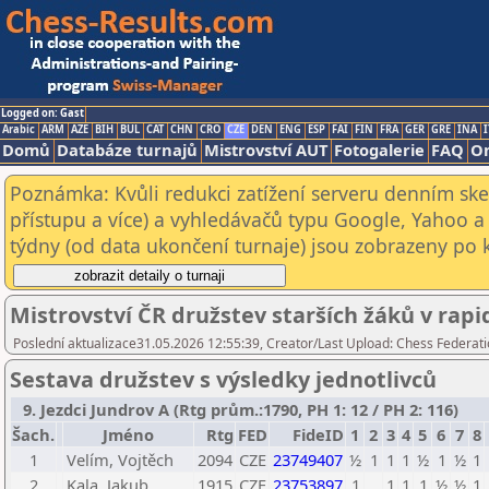
Logged on: Gast
Arabic
ARM
AZE
BIH
BUL
CAT
CHN
CRO
CZE
DEN
ENG
ESP
FAI
FIN
FRA
GER
GRE
INA
I
Domů
Databáze turnajů
Mistrovství AUT
Fotogalerie
FAQ
On
Poznámka: Kvůli redukci zatížení serveru denním s
přístupu a více) a vyhledávačů typu Google, Yahoo a 
týdny (od data ukončení turnaje) jsou zobrazeny po kl
Mistrovství ČR družstev starších žáků v ra
Poslední aktualizace31.05.2026 12:55:39, Creator/Last Upload: Chess Federati
Sestava družstev s výsledky jednotlivců
9. Jezdci Jundrov A (Rtg prům.:1790, PH 1: 12 / PH 2: 116)
Šach.
Jméno
Rtg
FED
FideID
1
2
3
4
5
6
7
8
1
Velím, Vojtěch
2094
CZE
23749407
½
1
1
1
½
1
½
1
2
Kala, Jakub
1915
CZE
23753897
1
1
1
1
½
½
1