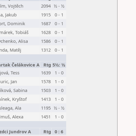
ím, Vojtěch
2094
½ - ½
la, Jakub
1915
0 - 1
prt, Dominik
1687
0 - 1
márek, Tobiáš
1628
0 - 1
vchenko, Alisa
1586
0 - 1
nda, Matěj
1312
0 - 1
artak Čelákovice A
Rtg
5½: ½
jová, Tess
1639
1 - 0
uric, Jan
1578
1 - 0
íková, Sabina
1503
1 - 0
ínek, Kryštof
1413
1 - 0
leaga, Ala
1195
½ - ½
lmuš, Alexa
1451
1 - 0
zdci Jundrov A
Rtg
0 : 6