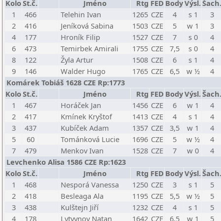
Kolo
St.č.
Jméno
Rtg
FED
Body
Výsl.
Šach
1
466
Telehin Ivan
1265
CZE
4
s 1
3
2
416
Jeníková Sabina
1503
CZE
5
w 1
3
4
177
Hroník Filip
1527
CZE
7
s 0
4
6
473
Temirbek Amirali
1755
CZE
7,5
s 0
4
8
122
Žyla Artur
1508
CZE
6
s 1
4
9
146
Walder Hugo
1765
CZE
6,5
w ½
4
Komárek Tobiáš 1628 CZE Rp:1773
Kolo
St.č.
Jméno
Rtg
FED
Body
Výsl.
Šach
1
467
Horáček Jan
1456
CZE
6
w 1
4
2
417
Kmínek Kryštof
1413
CZE
4
s 1
4
3
437
Kubíček Adam
1357
CZE
3,5
w 1
4
5
60
Tománková Lucie
1696
CZE
5
w ½
4
7
479
Menkov Ivan
1528
CZE
7
w 0
4
Levchenko Alisa 1586 CZE Rp:1623
Kolo
St.č.
Jméno
Rtg
FED
Body
Výsl.
Šach
1
468
Nesporá Vanessa
1250
CZE
3
s 1
5
2
418
Besleaga Ala
1195
CZE
5,5
w ½
5
3
438
Kulštejn Jiří
1232
CZE
4
s 1
5
4
178
Lytvynov Natan
1642
CZE
6,5
w 1
5