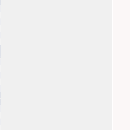
.
.
.