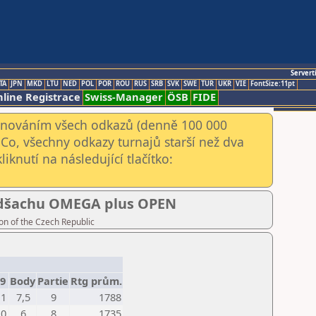
Servert
TA
JPN
MKD
LTU
NED
POL
POR
ROU
RUS
SRB
SVK
SWE
TUR
UKR
VIE
FontSize:11pt
line Registrace
Swiss-Manager
ÖSB
FIDE
kenováním všech odkazů (denně 100 000
Co, všechny odkazy turnajů starší než dva
iknutí na následující tlačítko:
pidšachu OMEGA plus OPEN
on of the Czech Republic
9
Body
Partie
Rtg prům.
1
7,5
9
1788
0
6
8
1735