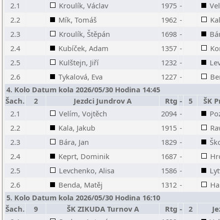
2.1
Kroulík, Václav
1975
-
Vel
2.2
Mík, Tomáš
1962
-
Ka
2.3
Kroulík, Štěpán
1698
-
Bár
2.4
Kubíček, Adam
1357
-
Ko
2.5
Kulštejn, Jiří
1232
-
Le
2.6
Tykalová, Eva
1227
-
Be
4. Kolo Datum kola 2026/05/30 Hodina 14:45
Šach.
2
Jezdci Jundrov A
Rtg
-
5
ŠK P
2.1
Velím, Vojtěch
2094
-
Po
2.2
Kala, Jakub
1915
-
Ra
2.3
Bára, Jan
1829
-
Ško
2.4
Keprt, Dominik
1687
-
Hro
2.5
Levchenko, Alisa
1586
-
Ly
2.6
Benda, Matěj
1312
-
Ha
5. Kolo Datum kola 2026/05/30 Hodina 16:10
Šach.
9
ŠK ZIKUDA Turnov A
Rtg
-
2
Je