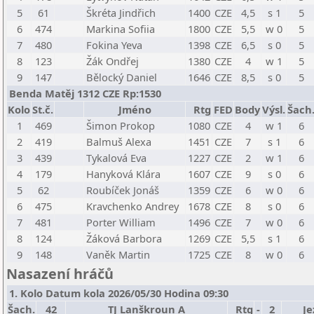
5
61
Škréta Jindřich
1400
CZE
4,5
s 1
5
6
474
Markina Sofiia
1800
CZE
5,5
w 0
5
7
480
Fokina Yeva
1398
CZE
6,5
s 0
5
8
123
Žák Ondřej
1380
CZE
4
w 1
5
9
147
Bělocký Daniel
1646
CZE
8,5
s 0
5
Benda Matěj 1312 CZE Rp:1530
Kolo
St.č.
Jméno
Rtg
FED
Body
Výsl.
Šach
1
469
Šimon Prokop
1080
CZE
4
w 1
6
2
419
Balmuš Alexa
1451
CZE
7
s 1
6
3
439
Tykalová Eva
1227
CZE
2
w 1
6
4
179
Hanyková Klára
1607
CZE
9
s 0
6
5
62
Roubíček Jonáš
1359
CZE
6
w 0
6
6
475
Kravchenko Andrey
1678
CZE
8
s 0
6
7
481
Porter William
1496
CZE
7
w 0
6
8
124
Žáková Barbora
1269
CZE
5,5
s 1
6
9
148
Vaněk Martin
1725
CZE
8
w 0
6
Nasazení hráčů
1. Kolo Datum kola 2026/05/30 Hodina 09:30
Šach.
42
TJ Lanškroun A
Rtg
-
2
Je