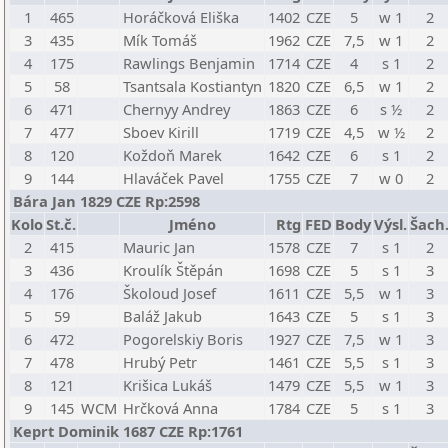
1
465
Horáčková Eliška
1402
CZE
5
w 1
2
3
435
Mík Tomáš
1962
CZE
7,5
w 1
2
4
175
Rawlings Benjamin
1714
CZE
4
s 1
2
5
58
Tsantsala Kostiantyn
1820
CZE
6,5
w 1
2
6
471
Chernyy Andrey
1863
CZE
6
s ½
2
7
477
Sboev Kirill
1719
CZE
4,5
w ½
2
8
120
Koždoň Marek
1642
CZE
6
s 1
2
9
144
Hlaváček Pavel
1755
CZE
7
w 0
2
Bára Jan 1829 CZE Rp:2598
Kolo
St.č.
Jméno
Rtg
FED
Body
Výsl.
Šach
2
415
Mauric Jan
1578
CZE
7
s 1
2
3
436
Kroulík Štěpán
1698
CZE
5
s 1
3
4
176
Školoud Josef
1611
CZE
5,5
w 1
3
5
59
Baláž Jakub
1643
CZE
5
s 1
3
6
472
Pogorelskiy Boris
1927
CZE
7,5
w 1
3
7
478
Hrubý Petr
1461
CZE
5,5
s 1
3
8
121
Krišica Lukáš
1479
CZE
5,5
w 1
3
9
145
WCM
Hrčková Anna
1784
CZE
5
s 1
3
Keprt Dominik 1687 CZE Rp:1761