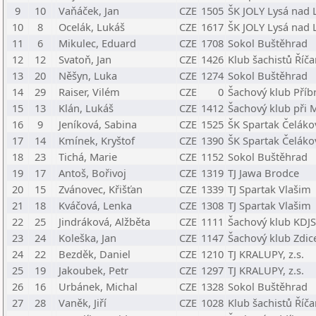
9
10
Vaňáček, Jan
CZE
1505
ŠK JOLY Lysá nad 
10
8
Ocelák, Lukáš
CZE
1617
ŠK JOLY Lysá nad 
11
6
Mikulec, Eduard
CZE
1708
Sokol Buštěhrad
12
12
Svatoň, Jan
CZE
1426
Klub šachistů Říč
13
20
Něšyn, Luka
CZE
1274
Sokol Buštěhrad
14
29
Raiser, Vilém
CZE
0
Šachový klub Příb
15
13
Klán, Lukáš
CZE
1412
Šachový klub při
16
9
Jeníková, Sabina
CZE
1525
ŠK Spartak Čeláko
17
14
Kmínek, Kryštof
CZE
1390
ŠK Spartak Čeláko
18
23
Tichá, Marie
CZE
1152
Sokol Buštěhrad
19
17
Antoš, Bořivoj
CZE
1319
TJ Jawa Brodce
20
15
Zvánovec, Křišťan
CZE
1339
TJ Spartak Vlašim
21
18
Kváčová, Lenka
CZE
1308
TJ Spartak Vlašim
22
25
Jindráková, Alžběta
CZE
1111
Šachový klub KDJS 
23
24
Koleška, Jan
CZE
1147
Šachový klub Zdic
24
22
Bezděk, Daniel
CZE
1210
TJ KRALUPY, z.s.
25
19
Jakoubek, Petr
CZE
1297
TJ KRALUPY, z.s.
26
16
Urbánek, Michal
CZE
1328
Sokol Buštěhrad
27
28
Vaněk, Jiří
CZE
1028
Klub šachistů Říč