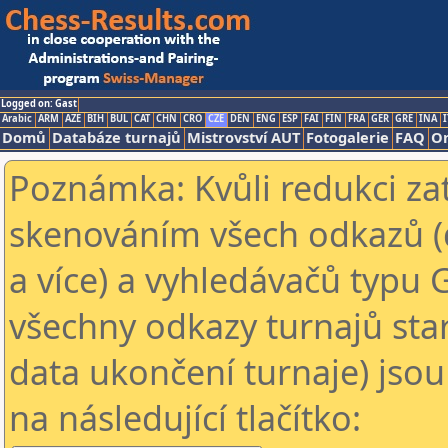
Logged on: Gast
Arabic
ARM
AZE
BIH
BUL
CAT
CHN
CRO
CZE
DEN
ENG
ESP
FAI
FIN
FRA
GER
GRE
INA
I
Domů
Databáze turnajů
Mistrovství AUT
Fotogalerie
FAQ
On
Poznámka: Kvůli redukci za
skenováním všech odkazů (
a více) a vyhledávačů typu 
všechny odkazy turnajů star
data ukončení turnaje) jsou
na následující tlačítko: