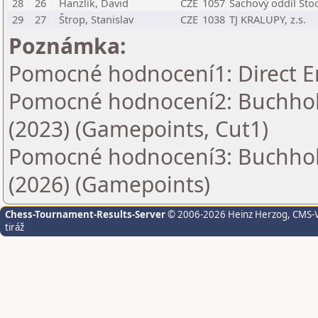
28
26
Hanzlík, David
CZE
1057
Šachový oddíl Stoc
29
27
Štrop, Stanislav
CZE
1038
TJ KRALUPY, z.s.
Poznámka:
Pomocné hodnocení1: Direct E
Pomocné hodnocení2: Buchholz
(2023) (Gamepoints, Cut1)
Pomocné hodnocení3: Buchholz
(2026) (Gamepoints)
Chess-Tournament-Results-Server
© 2006-2026 Heinz Herzog
, CMS-
tiráž