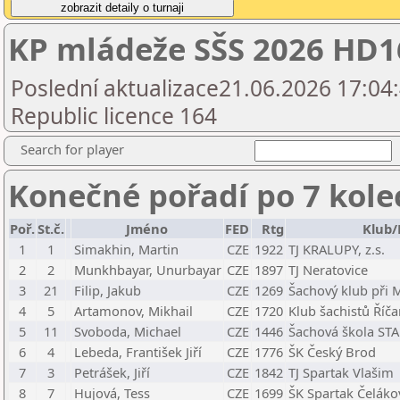
KP mládeže SŠS 2026 HD1
Poslední aktualizace21.06.2026 17:04
Republic licence 164
Search for player
Konečné pořadí po 7 kole
Poř.
St.č.
Jméno
FED
Rtg
Klub/
1
1
Simakhin, Martin
CZE
1922
TJ KRALUPY, z.s.
2
2
Munkhbayar, Unurbayar
CZE
1897
TJ Neratovice
3
21
Filip, Jakub
CZE
1269
Šachový klub při
4
5
Artamonov, Mikhail
CZE
1720
Klub šachistů Říč
5
11
Svoboda, Michael
CZE
1446
Šachová škola STA
6
4
Lebeda, František Jiří
CZE
1776
ŠK Český Brod
7
3
Petrášek, Jiří
CZE
1842
TJ Spartak Vlašim
8
7
Hujová, Tess
CZE
1699
ŠK Spartak Čeláko