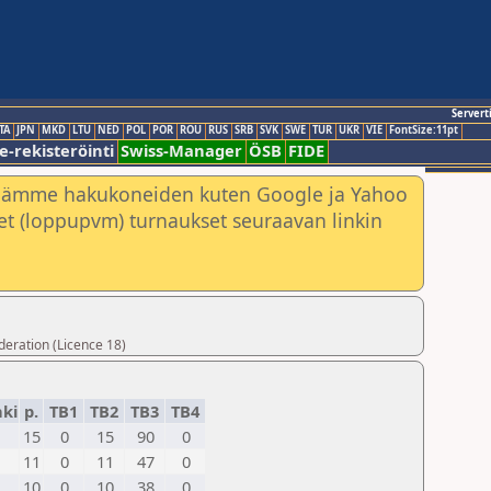
Servert
TA
JPN
MKD
LTU
NED
POL
POR
ROU
RUS
SRB
SVK
SWE
TUR
UKR
VIE
FontSize:11pt
e-rekisteröinti
Swiss-Manager
ÖSB
FIDE
nämme hakukoneiden kuten Google ja Yahoo
neet (loppupvm) turnaukset seuraavan linkin
deration (Licence 18)
ki
p.
TB1
TB2
TB3
TB4
15
0
15
90
0
11
0
11
47
0
10
0
10
38
0