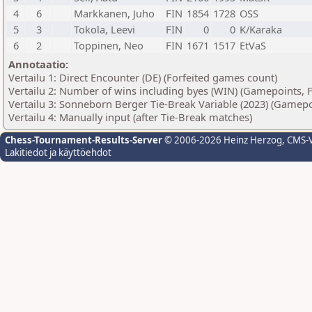
4
6
Markkanen, Juho
FIN
1854
1728
OSS
5
3
Tokola, Leevi
FIN
0
0
K/Karaka
6
2
Toppinen, Neo
FIN
1671
1517
EtVaS
Annotaatio:
Vertailu 1: Direct Encounter (DE) (Forfeited games count)
Vertailu 2: Number of wins including byes (WIN) (Gamepoints, 
Vertailu 3: Sonneborn Berger Tie-Break Variable (2023) (Gamepo
Vertailu 4: Manually input (after Tie-Break matches)
Chess-Tournament-Results-Server
© 2006-2026 Heinz Herzog
, CMS-
Lakitiedot ja käyttöehdot