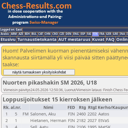
Logged on: Gast
Arabic
ARM
AZE
BIH
BUL
CAT
CHN
CRO
CZE
DEN
ENG
ESP
FAI
FIN
FRA
GER
GRE
INA
I
Etusivu
Turnaustietokanta
AUT mestaruus
Kuvat
FAQ
Onlin
Huom! Palvelimen kuorman pienentämiseksi vähen
skannausta siirtämällä yli viisi päivää sitten päätty
taakse:
Nuorten pikashakin SM 2026, U18
Viimeisin päivitys24.05.2026 12:50:36, Luonut/Viimeisin lataus: Finish Chess Fe
Loppusijoitukset 15 kierroksen jälkeen
Rk.
al.nr.
Nimi
FED
Rtg
RtgI
Kerho/Kaupun
1
5
FM
Salonen, Aku
FIN
2460
2202
Aatos
2
1
Hietanen, Herman
FIN
2182
2027
EtVaS
3
4
Sell, Aatu
FIN
2106
1995
MatSK