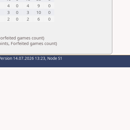
4
0
4
9
0
3
0
3
10
0
2
0
2
6
0
Forfeited games count)
ints, Forfeited games count)
Version 14.07.2026 13:23, Node S1