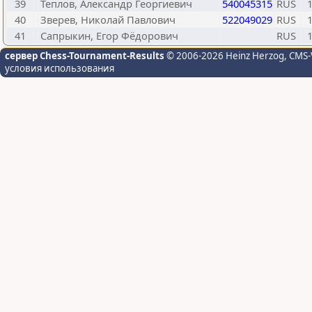
39
Теплов, Александр Георгиевич
540045315
RUS
40
Зверев, Николай Павлович
522049029
RUS
41
Сапрыкин, Егор Фёдорович
RUS
сервер Chess-Tournament-Results
© 2006-2026 Heinz Herzog
, CMS-
условия использования