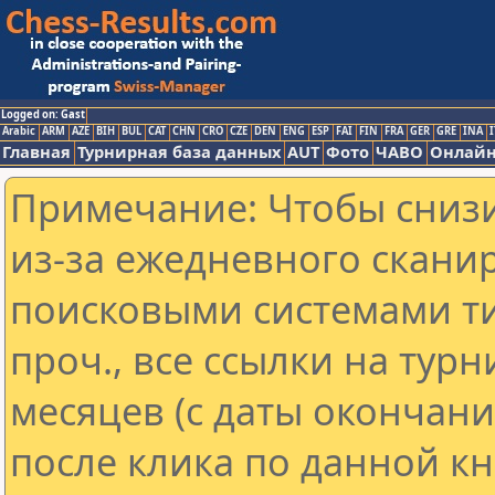
Logged on: Gast
Arabic
ARM
AZE
BIH
BUL
CAT
CHN
CRO
CZE
DEN
ENG
ESP
FAI
FIN
FRA
GER
GRE
INA
I
Главная
Турнирная база данных
AUT
Фото
ЧАВО
Онлайн
Примечание: Чтобы снизи
из-за ежедневного скани
поисковыми системами ти
проч., все ссылки на тур
месяцев (с даты окончан
после клика по данной кн