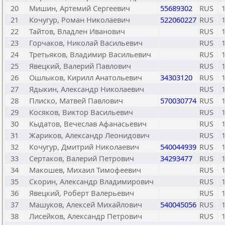
20
Мишин, Артемий Сергеевич
55689302
RUS
21
Кочугур, Роман Николаевич
522060227
RUS
22
Тайтов, Владлен Иванович
RUS
23
Горчаков, Николай Васильевич
RUS
24
Третьяков, Владимир Васильевич
RUS
25
Явецкий, Валерий Павлович
RUS
26
Ошлыков, Кирилл Анатольевич
34303120
RUS
27
Ядыкин, Александр Николаевич
RUS
28
Плиско, Матвей Павлович
570030774
RUS
29
Косяков, Виктор Васильевич
RUS
30
Кыдатов, Вечеслав Афанасьевич
RUS
31
Жариков, Александр Леонидович
RUS
32
Кочугур, Дмитрий Николаевич
540044939
RUS
33
Сертаков, Валерий Петрович
34293477
RUS
34
Макошев, Михаил Тимофеевич
RUS
35
Скорин, Александр Владимирович
RUS
36
Явецкий, Роберт Валерьевич
RUS
37
Машуков, Алексей Михайлович
540045056
RUS
38
Лисейков, Александр Петрович
RUS