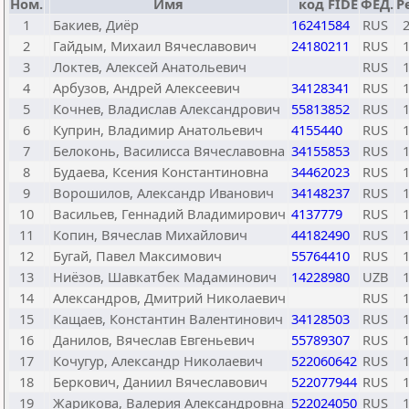
Ном.
Имя
код FIDE
ФЕД.
Р
1
Бакиев, Диёр
16241584
RUS
2
Гайдым, Михаил Вячеславович
24180211
RUS
3
Локтев, Алексей Анатольевич
RUS
4
Арбузов, Андрей Алексеевич
34128341
RUS
5
Кочнев, Владислав Александрович
55813852
RUS
6
Куприн, Владимир Анатольевич
4155440
RUS
7
Белоконь, Василисса Вячеславовна
34155853
RUS
8
Будаева, Ксения Константиновна
34462023
RUS
9
Ворошилов, Александр Иванович
34148237
RUS
10
Васильев, Геннадий Владимирович
4137779
RUS
11
Копин, Вячеслав Михайлович
44182490
RUS
12
Бугай, Павел Максимович
55764410
RUS
13
Ниёзов, Шавкатбек Мадаминович
14228980
UZB
14
Александров, Дмитрий Николаевич
RUS
15
Кащаев, Константин Валентинович
34128503
RUS
16
Данилов, Вячеслав Евгеньевич
55789307
RUS
17
Кочугур, Александр Николаевич
522060642
RUS
18
Беркович, Даниил Вячеславович
522077944
RUS
19
Жарикова, Валерия Александровна
522024050
RUS