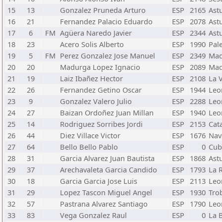
15
13
Gonzalez Pruneda Arturo
ESP
2165
Ast
16
21
Fernandez Palacio Eduardo
ESP
2078
Ast
17
6
FM
Agüera Naredo Javier
ESP
2344
Ast
18
23
Acero Solis Alberto
ESP
1990
Pal
19
5
FM
Perez Gonzalez Jose Manuel
ESP
2349
Mad
20
20
Madurga Lopez Ignacio
ESP
2089
Mad
21
19
Laiz Ibañez Hector
ESP
2108
La 
22
26
Fernandez Getino Oscar
ESP
1944
Leo
23
9
Gonzalez Valero Julio
ESP
2288
Leo
24
27
Baizan Ordoñez Juan Millan
ESP
1940
Leo
25
14
Rodriguez Sorribes Jordi
ESP
2153
Cat
26
44
Diez Villace Victor
ESP
1676
Nav
27
64
Bello Bello Pablo
ESP
0
Cubi
28
31
Garcia Alvarez Juan Bautista
ESP
1868
Ast
29
37
Arechavaleta Garcia Candido
ESP
1793
La R
30
18
Garcia Garcia Jose Luis
ESP
2113
Leo
31
29
Lopez Tascon Miguel Angel
ESP
1930
Tro
32
57
Pastrana Alvarez Santiago
ESP
1790
Leo
33
83
Vega Gonzalez Raul
ESP
0
La 