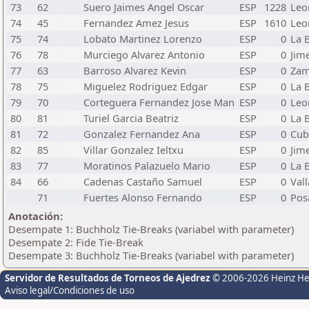
73
62
Suero Jaimes Angel Oscar
ESP
1228
Leo
74
45
Fernandez Amez Jesus
ESP
1610
Leo
75
74
Lobato Martinez Lorenzo
ESP
0
La 
76
78
Murciego Alvarez Antonio
ESP
0
Jim
77
63
Barroso Alvarez Kevin
ESP
0
Zam
78
75
Miguelez Rodriguez Edgar
ESP
0
La 
79
70
Corteguera Fernandez Jose Man
ESP
0
Leo
80
81
Turiel Garcia Beatriz
ESP
0
La 
81
72
Gonzalez Fernandez Ana
ESP
0
Cubi
82
85
Villar Gonzalez Ieltxu
ESP
0
Jim
83
77
Moratinos Palazuelo Mario
ESP
0
La 
84
66
Cadenas Castaño Samuel
ESP
0
Val
71
Fuertes Alonso Fernando
ESP
0
Pos
Anotación:
Desempate 1: Buchholz Tie-Breaks (variabel with parameter)
Desempate 2: Fide Tie-Break
Desempate 3: Buchholz Tie-Breaks (variabel with parameter)
Servidor de Resultados de Torneos de Ajedrez
© 2006-2026 Heinz H
Aviso legal/Condiciones de uso