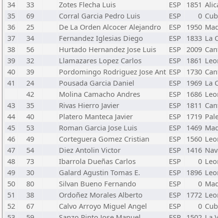
34
33
Zotes Flecha Luis
ESP
1851
Alic
35
69
Corral Garcia Pedro Luis
ESP
0
Cubi
36
25
De La Orden Alcocer Alejandro
ESP
1950
Mad
37
34
Fernandez Iglesias Diego
ESP
1833
La 
38
56
Hurtado Hernandez Jose Luis
ESP
2009
Can
39
32
Llamazares Lopez Carlos
ESP
1861
Leo
40
39
Pordomingo Rodriguez Jose Ant
ESP
1730
Can
41
24
Pousada Garcia Daniel
ESP
1969
La 
42
Molina Camacho Andres
ESP
1686
Leo
43
35
Rivas Hierro Javier
ESP
1811
Can
44
40
Platero Manteca Javier
ESP
1719
Pal
45
53
Roman Garcia Jose Luis
ESP
1469
Mad
46
49
Corteguera Gomez Cristian
ESP
1560
Leo
47
54
Diez Antolin Victor
ESP
1416
Nav
48
73
Ibarrola Dueñas Carlos
ESP
0
Leo
49
30
Galard Agustin Tomas E.
ESP
1896
Leo
50
80
Silvan Bueno Fernando
ESP
0
Mad
51
38
Ordoñez Morales Alberto
ESP
1772
Leo
52
67
Calvo Arroyo Miguel Angel
ESP
0
Cubi
53
59
Sanzo Pinto Jose Manuel
ESP
1502
La 