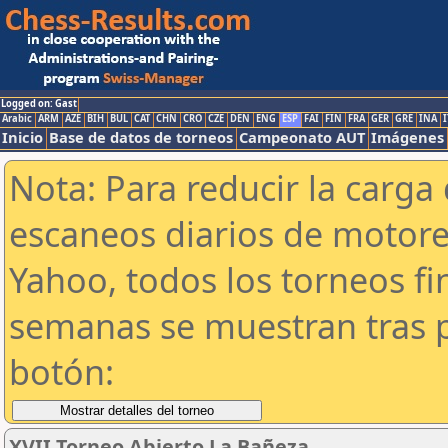
Logged on: Gast
Arabic
ARM
AZE
BIH
BUL
CAT
CHN
CRO
CZE
DEN
ENG
ESP
FAI
FIN
FRA
GER
GRE
INA
I
Inicio
Base de datos de torneos
Campeonato AUT
Imágenes
Nota: Para reducir la carga 
escaneos diarios de motor
Yahoo, todos los torneos f
semanas se muestran tras p
botón:
XVII Torneo Abierto La Bañeza