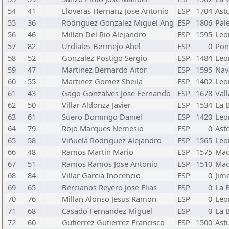
54
41
Lloveras Hernanz Jose Antonio
ESP
1704
Ast
55
36
Rodriguez Gonzalez Miguel Ang
ESP
1806
Pal
56
46
Millan Del Rio Alejandro
ESP
1595
Leo
57
82
Urdiales Bermejo Abel
ESP
0
Pon
58
52
Gonzalez Postigo Sergio
ESP
1484
Leo
59
47
Martinez Bernardo Aitor
ESP
1595
Nav
60
55
Martinez Gomez Sheila
ESP
1402
Leo
61
43
Gago Gonzalves Jose Fernando
ESP
1678
Val
62
50
Villar Aldonza Javier
ESP
1534
La 
63
61
Suero Domingo Daniel
ESP
1420
Leo
64
79
Rojo Marques Nemesio
ESP
0
Ast
65
58
Viñuela Rodriguez Alejandro
ESP
1565
Leo
66
48
Ramos Martin Mario
ESP
1575
Mad
67
51
Ramos Ramos Jose Antonio
ESP
1510
Mad
68
84
Villar Garcia Inocencio
ESP
0
Jim
69
65
Bercianos Reyero Jose Elias
ESP
0
La 
70
76
Millan Alonso Jesus Ramon
ESP
0
Leo
71
68
Casado Fernandez Miguel
ESP
0
La 
72
60
Gutierrez Gutierrez Francisco
ESP
1500
Ast