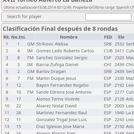
Última actualización18.08.2014 00:12:49, Propietario/Última carga: Spanish C
Search for player
Clasificación Final después de 8 rondas
Rk.
No.Ini.
Nombre
FED
Elo
1
1
GM
Strikovic Aleksa
SRB
2532
Ser
2
4
IM
Gomez Ledo Roberto Carlos
CUB
2411
Cub
3
8
FM
Sanchez Gonzalez Sergio
ESP
2320
Mad
4
3
IM
Barria Zuñiga Daniel
CHI
2439
Chi
5
2
GM
Barlov Dragan
SRB
2439
Ser
6
7
FM
Martin Duque Jesus
ESP
2330
Mad
7
12
Bayon Fernandez Rogelio
ESP
2192
Leo
8
10
FM
Sande Edreira Jose Antonio
ESP
2277
Cubi
9
17
Alonso Torno Vicente
ESP
2126
Ast
10
22
Alvarez Nistal David
ESP
2003
Leo
11
28
Martinez Fernandez Raul
ESP
1940
La 
12
11
Gonzalez Trigal Jose Luis
ESP
2243
Leo
13
15
Diaz Iglesias Jose Maria
ESP
2150
Ast
14
16
Alonso Alonso Ivan
ESP
2148
Ses