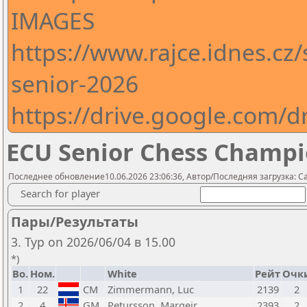
IMAGES
https://www.rajce.idnes.cz
senior-2026
https://drive.google.com
ECU Senior Chess Champi
Последнее обновление10.06.2026 23:06:36, Автор/Последняя загрузка: Cas
Search for player
Пары/Результаты
3. Тур on 2026/06/04 в 15.00
*)
Bo.
Ном.
White
Рейт
Очк
1
22
CM
Zimmermann, Luc
2139
2
2
4
GM
Petursson, Margeir
2393
2