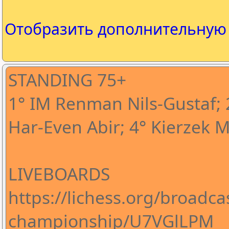
Отобразить дополнительну
STANDING 75+
1° IM Renman Nils-Gustaf; 2
Har-Even Abir; 4° Kierzek M
LIVEBOARDS
https://lichess.org/broadca
championship/U7VGlLPM