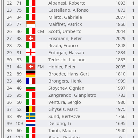
22
71
Albanesi, Roberto
1893
1
23
75
Castellano, Alfonso
1873
1
24
34
Mileto, Gabriele
2077
1
25
77
Maiffret, Patrick
1866
1
26
36
CM
Scotti, Umberto
2044
1
27
38
Erismann, Peter
2029
1
28
78
Rivola, Franco
1848
1
29
81
Erdogan, Hassan
1834
1
30
83
Tedeschi, Luciano
1833
1
31
44
FM
Hohler, Peter
2005
1
32
89
Broeder, Hans-Gert
1810
1
33
46
Brongers, Henk
1999
1
34
48
Stoychev, Ognian
1997
1
35
95
Zangrando, Gianpietro
1783
1
36
50
Ventura, Sergio
1986
1
37
52
Ghysels, Marc
1975
1
38
99
Sund, Bert-Ove
1766
1
39
109
De Jong, Ti
1695
1
40
60
Taiuti, Mauro
1940
1
41
124
Bigini, Rodolfo
0
1