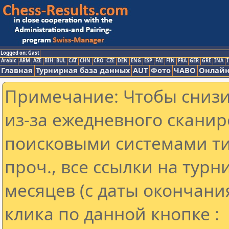
Logged on: Gast
Arabic
ARM
AZE
BIH
BUL
CAT
CHN
CRO
CZE
DEN
ENG
ESP
FAI
FIN
FRA
GER
GRE
INA
I
Главная
Турнирная база данных
AUT
Фото
ЧАВО
Онлайн
Примечание: Чтобы снизит
из-за ежедневного сканир
поисковыми системами ти
проч., все ссылки на тур
месяцев (с даты окончани
клика по данной кнопке :