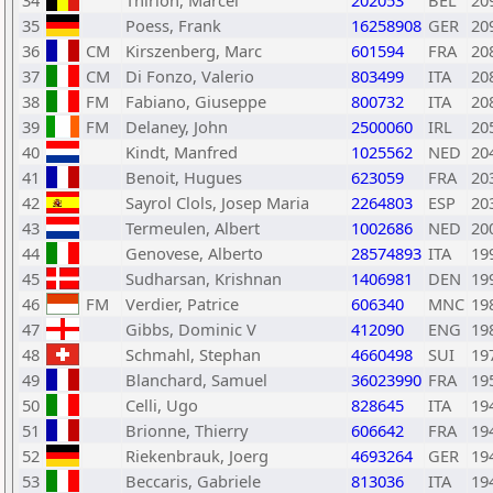
34
Thirion, Marcel
202053
BEL
20
35
Poess, Frank
16258908
GER
20
36
CM
Kirszenberg, Marc
601594
FRA
20
37
CM
Di Fonzo, Valerio
803499
ITA
20
38
FM
Fabiano, Giuseppe
800732
ITA
20
39
FM
Delaney, John
2500060
IRL
20
40
Kindt, Manfred
1025562
NED
20
41
Benoit, Hugues
623059
FRA
20
42
Sayrol Clols, Josep Maria
2264803
ESP
20
43
Termeulen, Albert
1002686
NED
20
44
Genovese, Alberto
28574893
ITA
19
45
Sudharsan, Krishnan
1406981
DEN
19
46
FM
Verdier, Patrice
606340
MNC
19
47
Gibbs, Dominic V
412090
ENG
19
48
Schmahl, Stephan
4660498
SUI
19
49
Blanchard, Samuel
36023990
FRA
19
50
Celli, Ugo
828645
ITA
19
51
Brionne, Thierry
606642
FRA
19
52
Riekenbrauk, Joerg
4693264
GER
19
53
Beccaris, Gabriele
813036
ITA
19