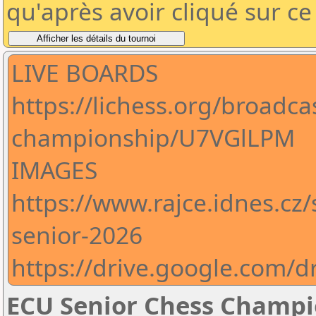
qu'après avoir cliqué sur c
LIVE BOARDS
https://lichess.org/broadca
championship/U7VGlLPM
IMAGES
https://www.rajce.idnes.cz
senior-2026
https://drive.google.com
ECU Senior Chess Champi