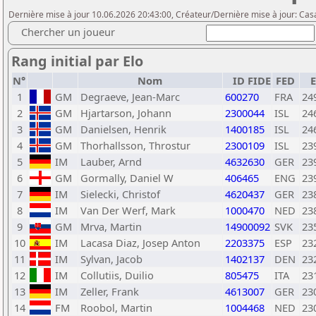
Dernière mise à jour 10.06.2026 20:43:00, Créateur/Dernière mise à jour: Casa
Chercher un joueur
Rang initial par Elo
N°
Nom
ID FIDE
FED
E
1
GM
Degraeve, Jean-Marc
600270
FRA
24
2
GM
Hjartarson, Johann
2300044
ISL
24
3
GM
Danielsen, Henrik
1400185
ISL
24
4
GM
Thorhallsson, Throstur
2300109
ISL
23
5
IM
Lauber, Arnd
4632630
GER
23
6
GM
Gormally, Daniel W
406465
ENG
23
7
IM
Sielecki, Christof
4620437
GER
23
8
IM
Van Der Werf, Mark
1000470
NED
23
9
GM
Mrva, Martin
14900092
SVK
23
10
IM
Lacasa Diaz, Josep Anton
2203375
ESP
23
11
IM
Sylvan, Jacob
1402137
DEN
23
12
IM
Collutiis, Duilio
805475
ITA
23
13
IM
Zeller, Frank
4613007
GER
23
14
FM
Roobol, Martin
1004468
NED
23