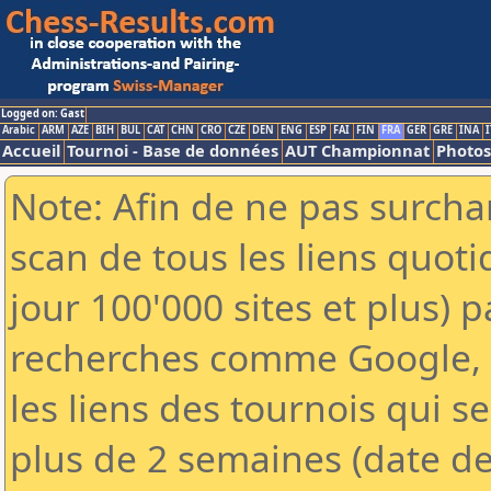
Logged on: Gast
Arabic
ARM
AZE
BIH
BUL
CAT
CHN
CRO
CZE
DEN
ENG
ESP
FAI
FIN
FRA
GER
GRE
INA
I
Accueil
Tournoi - Base de données
AUT Championnat
Photos
Note: Afin de ne pas surchar
scan de tous les liens quo
jour 100'000 sites et plus) 
recherches comme Google, Y
les liens des tournois qui se
plus de 2 semaines (date de