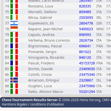
73
Madeo, Carlo Alberto
2805907
ITA
17
74
Ronzano, Luca
828335
ITA
17
75
Morselli, Stefano
809489
ITA
17
76
Mirza, Gabriel
2503093
IRL
17
77
Kopelevitch, Eli
2804778
ISR
17
78
Rapaire, Jean-Michel
5400023
MNC
17
79
Caputo, Andrea
896993
ITA
16
80
Verbena, Bruno Lorenzo
2826734
ITA
16
81
Bignonneau, Pascal
696641
FRA
16
82
Pomante, Sergio
861022
ITA
16
83
Vinciguerra, Riccardo
846120
ITA
16
84
Pascal, Frederic
45153728
FRA
16
85
Bortot, Davide
23469030
ITA
16
86
Colotti, Cinzia
23475340
ITA
14
87
Arnarson, Erlingur
2329867
ISL
14
88
Guglieri, Luca
23475960
ITA
14
89
Ratto, Alloisio Marco
55201294
ITA
Chess-Tournament-Results-Server
© 2006-2026 Heinz Herzog
, CMS-
mentions légales / conditions d'utilisation