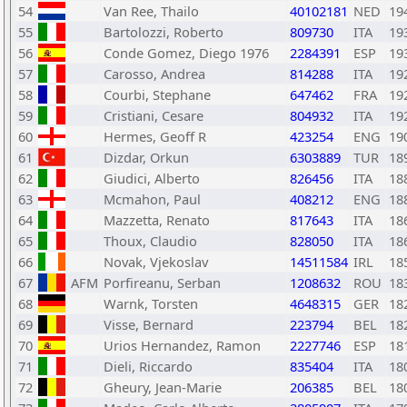
54
Van Ree, Thailo
40102181
NED
19
55
Bartolozzi, Roberto
809730
ITA
19
56
Conde Gomez, Diego 1976
2284391
ESP
19
57
Carosso, Andrea
814288
ITA
19
58
Courbi, Stephane
647462
FRA
19
59
Cristiani, Cesare
804932
ITA
19
60
Hermes, Geoff R
423254
ENG
19
61
Dizdar, Orkun
6303889
TUR
18
62
Giudici, Alberto
826456
ITA
18
63
Mcmahon, Paul
408212
ENG
18
64
Mazzetta, Renato
817643
ITA
18
65
Thoux, Claudio
828050
ITA
18
66
Novak, Vjekoslav
14511584
IRL
18
67
AFM
Porfireanu, Serban
1208632
ROU
18
68
Warnk, Torsten
4648315
GER
18
69
Visse, Bernard
223794
BEL
18
70
Urios Hernandez, Ramon
2227746
ESP
18
71
Dieli, Riccardo
835404
ITA
18
72
Gheury, Jean-Marie
206385
BEL
18