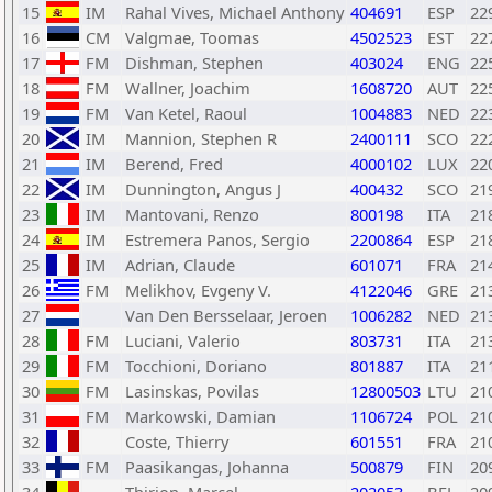
15
IM
Rahal Vives, Michael Anthony
404691
ESP
22
16
CM
Valgmae, Toomas
4502523
EST
22
17
FM
Dishman, Stephen
403024
ENG
22
18
FM
Wallner, Joachim
1608720
AUT
22
19
FM
Van Ketel, Raoul
1004883
NED
22
20
IM
Mannion, Stephen R
2400111
SCO
22
21
IM
Berend, Fred
4000102
LUX
22
22
IM
Dunnington, Angus J
400432
SCO
21
23
IM
Mantovani, Renzo
800198
ITA
21
24
IM
Estremera Panos, Sergio
2200864
ESP
21
25
IM
Adrian, Claude
601071
FRA
21
26
FM
Melikhov, Evgeny V.
4122046
GRE
21
27
Van Den Bersselaar, Jeroen
1006282
NED
21
28
FM
Luciani, Valerio
803731
ITA
21
29
FM
Tocchioni, Doriano
801887
ITA
21
30
FM
Lasinskas, Povilas
12800503
LTU
21
31
FM
Markowski, Damian
1106724
POL
21
32
Coste, Thierry
601551
FRA
21
33
FM
Paasikangas, Johanna
500879
FIN
20