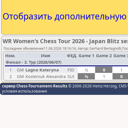
Отобразить дополнительну
WR Women's Chess Tour 2026 - Japan Blitz se
Последнее обновление11.06.2026 18:16:16, Автор: Gerhard Bertagnolli,Посл
Ном.
Имя
ФЕД.
Game 1
Game 2
Game 
Финал - 3. Тур (2026/06/07)
1
GM
Lagno Kateryna
FID
½
0
1
2
GM
Kosteniuk Alexandra
SUI
½
1
0
сервер Chess-Tournament-Results
© 2006-2026 Heinz Herzog
, CMS-
условия использования