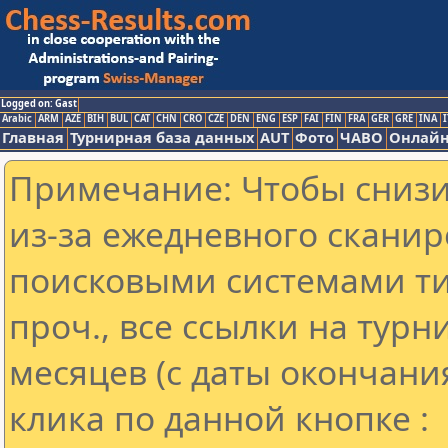
Logged on: Gast
Arabic
ARM
AZE
BIH
BUL
CAT
CHN
CRO
CZE
DEN
ENG
ESP
FAI
FIN
FRA
GER
GRE
INA
I
Главная
Турнирная база данных
AUT
Фото
ЧАВО
Онлайн
Примечание: Чтобы снизит
из-за ежедневного сканир
поисковыми системами ти
проч., все ссылки на тур
месяцев (с даты окончани
клика по данной кнопке :