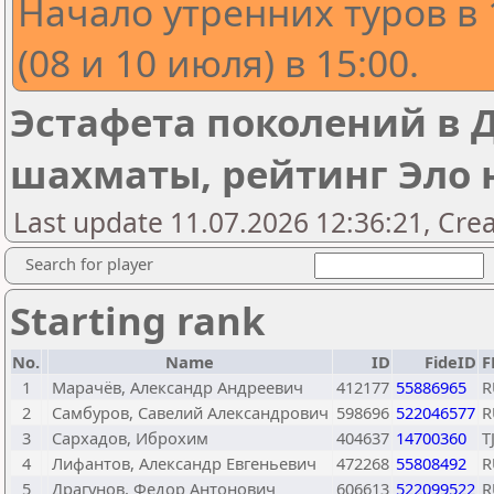
Начало утренних туров в 
(08 и 10 июля) в 15:00.
Эстафета поколений в 
шахматы, рейтинг Эло 
Last update 11.07.2026 12:36:21, Cre
Search for player
Starting rank
No.
Name
ID
FideID
F
1
Марачёв, Александр Андреевич
412177
55886965
R
2
Самбуров, Савелий Александрович
598696
522046577
R
3
Сархадов, Иброхим
404637
14700360
T
4
Лифантов, Александр Евгеньевич
472268
55808492
R
5
Драгунов, Федор Антонович
606613
522099522
R