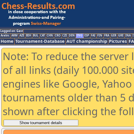
Logged on: Gast
Arabic
ARM
AZE
BIH
BUL
CAT
CHN
CRO
CZE
DEN
ENG
ESP
FAI
FIN
FRA
GER
GRE
INA
I
Home
Tournament-Database
AUT championship
Pictures
F
Note: To reduce the server 
of all links (daily 100.000 s
engines like Google, Yahoo a
tournaments older than 5 d
shown after clicking the fo