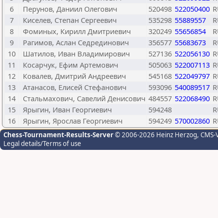
6
Перунов, Даниил Олегович
520498
522050400
R
7
Киселев, Степан Сергеевич
535298
55889557
R
8
Фоминых, Кирилл Дмитриевич
320249
55656854
R
9
Рагимов, Аслан Седрединович
356577
55683673
R
10
Шатилов, Иван Владимирович
527136
522056130
R
11
Косарчук, Ефим Артемович
505063
522007113
R
12
Ковалев, Дмитрий Андреевич
545168
522049797
R
13
Атанасов, Елисей Стефанович
593096
540089517
R
14
Стальмахович, Савелий Денисович
484557
522068490
R
15
Ярыгин, Иван Георгиевич
594248
R
16
Ярыгин, Ярослав Георгиевич
594249
570002860
R
Chess-Tournament-Results-Server
© 2006-2026 Heinz Herzog
, CMS-
Legal details/Terms of use