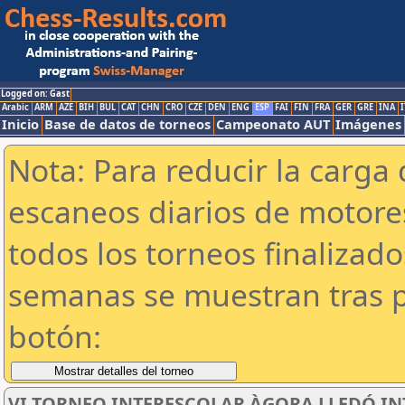
Logged on: Gast
Arabic
ARM
AZE
BIH
BUL
CAT
CHN
CRO
CZE
DEN
ENG
ESP
FAI
FIN
FRA
GER
GRE
INA
I
Inicio
Base de datos de torneos
Campeonato AUT
Imágenes
Nota: Para reducir la carga 
escaneos diarios de motor
todos los torneos finalizad
semanas se muestran tras p
botón:
VI TORNEO INTERESCOLAR ÀGORA LLEDÓ INT