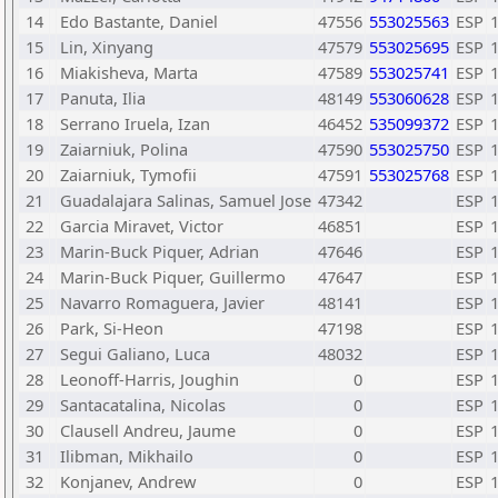
14
Edo Bastante, Daniel
47556
553025563
ESP
15
Lin, Xinyang
47579
553025695
ESP
16
Miakisheva, Marta
47589
553025741
ESP
17
Panuta, Ilia
48149
553060628
ESP
18
Serrano Iruela, Izan
46452
535099372
ESP
19
Zaiarniuk, Polina
47590
553025750
ESP
20
Zaiarniuk, Tymofii
47591
553025768
ESP
21
Guadalajara Salinas, Samuel Jose
47342
ESP
22
Garcia Miravet, Victor
46851
ESP
23
Marin-Buck Piquer, Adrian
47646
ESP
24
Marin-Buck Piquer, Guillermo
47647
ESP
25
Navarro Romaguera, Javier
48141
ESP
26
Park, Si-Heon
47198
ESP
27
Segui Galiano, Luca
48032
ESP
28
Leonoff-Harris, Joughin
0
ESP
29
Santacatalina, Nicolas
0
ESP
30
Clausell Andreu, Jaume
0
ESP
31
Ilibman, Mikhailo
0
ESP
32
Konjanev, Andrew
0
ESP