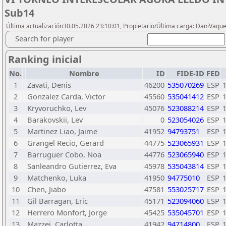
Sub14
Última actualización30.05.2026 23:10:01, Propietario/Última carga: DaniVaqu
Search for player
Ranking inicial
No.
Nombre
ID
FIDE-ID
FED
1
Zavati, Denis
46200
535070269
ESP
2
Gonzalez Carda, Victor
45560
535041412
ESP
3
Kryvoruchko, Lev
45076
523088214
ESP
4
Barakovskii, Lev
0
523054026
ESP
5
Martinez Liao, Jaime
41952
94793751
ESP
6
Grangel Recio, Gerard
44775
523065931
ESP
7
Barruguer Cobo, Noa
44776
523065940
ESP
8
Sanleandro Gutierrez, Eva
45978
535043814
ESP
9
Matchenko, Luka
41950
94775010
ESP
10
Chen, Jiabo
47581
553025717
ESP
11
Gil Barragan, Eric
45171
523094060
ESP
12
Herrero Monfort, Jorge
45425
535045701
ESP
13
Mazzei, Carlotta
41942
94714800
ESP