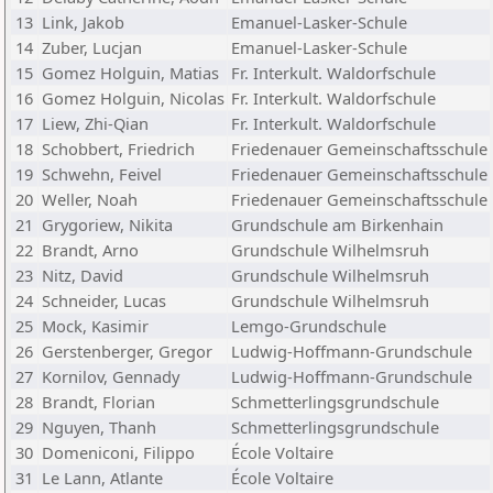
13
Link, Jakob
Emanuel-Lasker-Schule
14
Zuber, Lucjan
Emanuel-Lasker-Schule
15
Gomez Holguin, Matias
Fr. Interkult. Waldorfschule
16
Gomez Holguin, Nicolas
Fr. Interkult. Waldorfschule
17
Liew, Zhi-Qian
Fr. Interkult. Waldorfschule
18
Schobbert, Friedrich
Friedenauer Gemeinschaftsschule
19
Schwehn, Feivel
Friedenauer Gemeinschaftsschule
20
Weller, Noah
Friedenauer Gemeinschaftsschule
21
Grygoriew, Nikita
Grundschule am Birkenhain
22
Brandt, Arno
Grundschule Wilhelmsruh
23
Nitz, David
Grundschule Wilhelmsruh
24
Schneider, Lucas
Grundschule Wilhelmsruh
25
Mock, Kasimir
Lemgo-Grundschule
26
Gerstenberger, Gregor
Ludwig-Hoffmann-Grundschule
27
Kornilov, Gennady
Ludwig-Hoffmann-Grundschule
28
Brandt, Florian
Schmetterlingsgrundschule
29
Nguyen, Thanh
Schmetterlingsgrundschule
30
Domeniconi, Filippo
École Voltaire
31
Le Lann, Atlante
École Voltaire