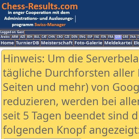
Logged on: Gast
Arabic
ARM
AZE
BIH
BUL
CAT
CHN
CRO
CZE
DEN
ENG
ESP
FAI
FIN
FRA
GER
GRE
INA
I
Home
TurnierDB
Meisterschaft
Foto-Galerie
Meldekartei
El
Hinweis: Um die Serverbel
tägliche Durchforsten aller 
Seiten und mehr) von Goog
reduzieren, werden bei alle
seit 5 Tagen beendet sind d
folgenden Knopf angezeigt