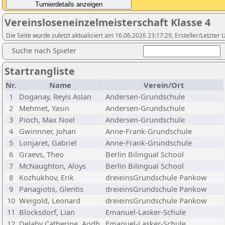
Vereinsloseneinzelmeisterschaft Klasse 4
Die Seite wurde zuletzt aktualisiert am 16.06.2026 23:17:29, Ersteller/Letzte
Suche nach Spieler
Startrangliste
Nr.
Name
Verein/Ort
1
Doganay, Reyis Aslan
Andersen-Grundschule
2
Mehmet, Yasin
Andersen-Grundschule
3
Pioch, Max Noel
Andersen-Grundschule
4
Gwinnner, Johan
Anne-Frank-Grundschule
5
Lonjaret, Gabriel
Anne-Frank-Grundschule
6
Graevs, Theo
Berlin Bilingual School
7
McNaughton, Aloys
Berlin Bilingual School
8
Kozhukhov, Erik
dreieinsGrundschule Pankow
9
Panagiotis, Glentis
dreieinsGrundschule Pankow
10
Weigold, Leonard
dreieinsGrundschule Pankow
11
Blocksdorf, Lian
Emanuel-Lasker-Schule
12
Delaby Catherine, Aodh
Emanuel-Lasker-Schule